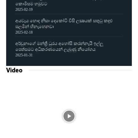
කොමිසම හමුවට
2025-02-19
අයවැය හොද නිසා දෙකෝටි විසි ලක්‍ෂයක් සතුටු කදුළු
සලමින් හිනැහෙනවා
2025-02-18
අර්චුනාගේ මන්ත්‍රී ධුරය අහෝසි කරන්නැයි ඉල්ලූ
පෙත්සමට අධිකරණයෙන් ලැබුණු නියෝගය
2025-01-31
Video