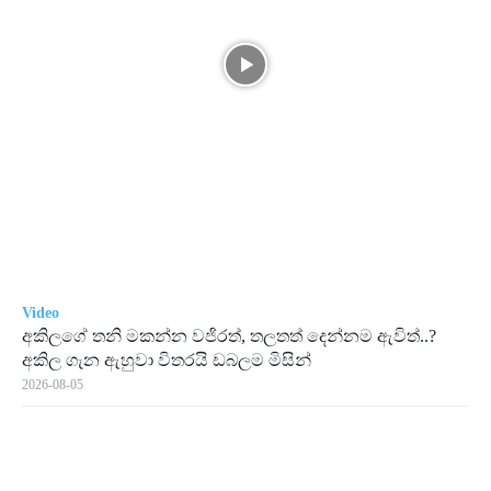
Video
අකිලගේ තනි මකන්න වජිරත්, තලතත් දෙන්නම ඇවිත්..?
අකිල ගැන ඇහුවා විතරයි ඩබලම මිසින්
2026-08-05