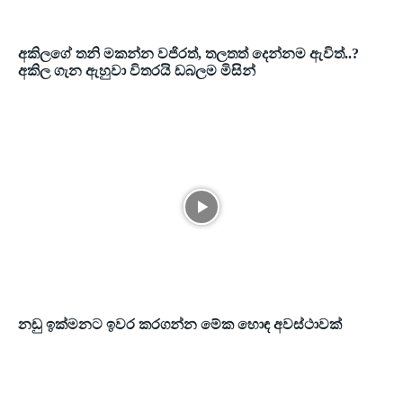
අකිලගේ තනි මකන්න වජිරත්, තලතත් දෙන්නම ඇවිත්..?
අකිල ගැන ඇහුවා විතරයි ඩබලම මිසින්
නඩු ඉක්මනට ඉවර කරගන්න මේක හොඳ අවස්ථාවක්