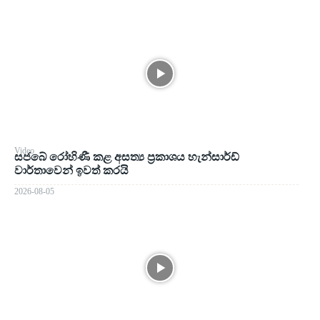
Video
සජබේ රෝහිණී කළ අසත්‍ය ප්‍රකාශය හැන්සාර්ඩ්
වාර්තාවෙන් ඉවත් කරයි
2026-08-05