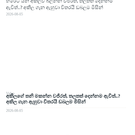
හිරේට යන අකිලව බලන්න වජිරත්, තලතත් දෙන්නම
ඇවිත්..? අකිල ගැන ඇහුවා විතරයි ඩබලම මිසින්
2026-08-05
Video
අකිලගේ තනි මකන්න වජිරත්, තලතත් දෙන්නම ඇවිත්..?
අකිල ගැන ඇහුවා විතරයි ඩබලම මිසින්
2026-08-05