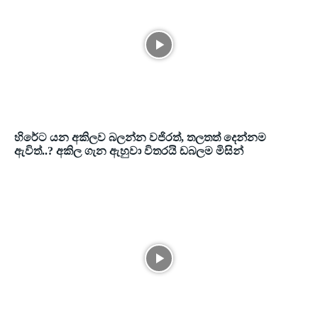
හිරේට යන අකිලව බලන්න වජිරත්, තලතත් දෙන්නම
ඇවිත්..? අකිල ගැන ඇහුවා විතරයි ඩබලම මිසින්