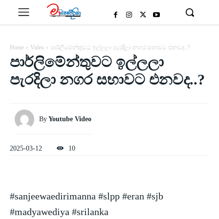
Home
Video
පාර්ලිමේන්තුවට ඉල්ලලා පැරදිලා නගර සභාවට එනවද..?
පාර්ලිමේන්තුවට ඉල්ලලා
පැරදිලා නගර සභාවට එනවද..?
By
Youtube Video
2025-03-12
10
#sanjeewaedirimanna #slpp #eran #sjb
#madyawediya #srilanka