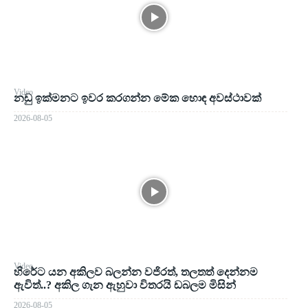
Video
නඩු ඉක්මනට ඉවර කරගන්න මේක හොඳ අවස්ථාවක්
2026-08-05
Video
හිරේට යන අකිලව බලන්න වජිරත්, තලතත් දෙන්නම
ඇවිත්..? අකිල ගැන ඇහුවා විතරයි ඩබලම මිසින්
2026-08-05