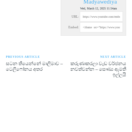
Madyawediya
Wed, March 12, 2025 11:54am
URL:
Embed:
PREVIOUS ARTICLE
NEXT ARTICLE
සටන තියෙන්නේ මාලිමාව –
කරුණාකරලා වැඩ වර්ජනය
ටෙලිෆෝනය අතර
නවත්වන්න – සෞඛ්‍ය ඇමති
ඉල්ලයි