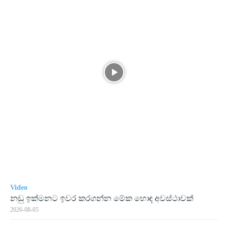
Video
නඩු ඉක්මනට ඉවර කරගන්න මේක හොඳ අවස්ථාවක්
2026-08-05