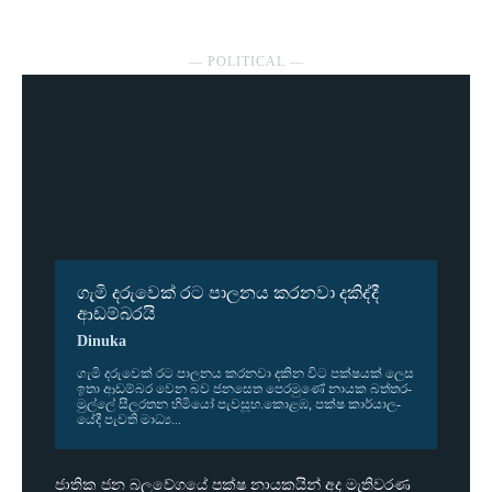
― POLITICAL ―
ගැමි දරුවෙක් රට පාලනය කරනවා දකිද්දී
ආඩම්බරයි
Dinuka
ගැමි දරු­වෙක් රට පාල­නය කර­නවා දකින විට පක්ෂ­යක් ලෙස
ඉතා ආඩ­ම්බර වෙන බව ජන­සෙත පෙර­මුණේ නායක බත්ත­ර­
මුල්ලේ සීල­ර­තන හිමියෝ පැව­සූහ.කොළඹ, පක්ෂ කාර්යා­ල­
යේදී පැවති මාධ්‍ය...
ජාතික ජන බලවේගයේ පක්ෂ නායකයින් අද මැතිවරණ