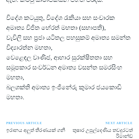
විදේශ කටයුතු, විදේශ රැකියා සහ සංචාරක
අමාත්‍ය විජිත හේරත් මහතා (සභාපති),
වැවිලි සහ ප්‍රජා යටිතල පහසුකම් අමාත්‍ය සමන්ත
විද්‍යාරත්න මහතා,
වෙළෙඳල වාණිජ, ආහාර සුරක්ෂිතතා සහ
සමූපකාර සංවර්ධන අමාත්‍ය වසන්ත සමරසිංහ
මහතා,
බලශක්ති අමාත්‍ය ඉංජිනේරු කුමාර ජයකොඩි
මහතා.
PREVIOUS ARTICLE
NEXT ARTICLE
ඉරානය අලුත් තීරණයක් ගනී
තුෂාර උපුල්දෙණිය තවදුරටත්
රිමාන්ඩ්