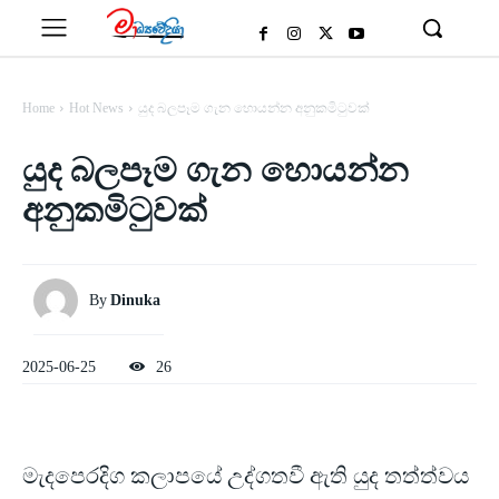
Home
Hot News
යුද බලපෑම ගැන හොයන්න අනුකමිටුවක්
යුද බලපෑම ගැන හොයන්න
අනුකමිටුවක්
By
Dinuka
2025-06-25
26
මැදපෙරදිග කලාපයේ උද්ගතවී ඇති යුද තත්ත්වය