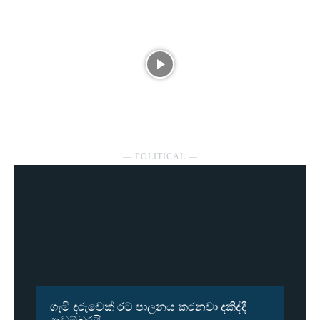
― POLITICAL ―
ගැමි දරුවෙක් රට පාලනය කරනවා දකිද්දී