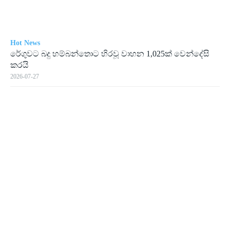
Hot News
රේගු­වට බදු හම්බ­න්තොට හිරවූ වාහන 1,025ක් වෙන්දේසි
කරයි
2026-07-27