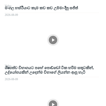
Video
මංගල හස්ථියාට කෑම කව කව උම්මා දීපු සජිත්
2026-08-09
Video
ශිෂ්‍යත්ව විභාගයට පහේ පොඩ්ඩෝ ටික හරිම සතුටකින්,
උද්යෝගයකින් උදෙන්ම විභාගේ ලියන්න ආපු හැටි
2026-08-09