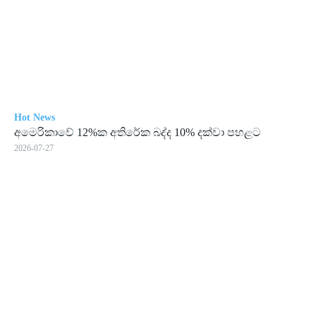
Hot News
අමෙ­රි­කාවේ 12%ක අති­රේක බද්ද 10% දක්වා පහ­ළට
2026-07-27