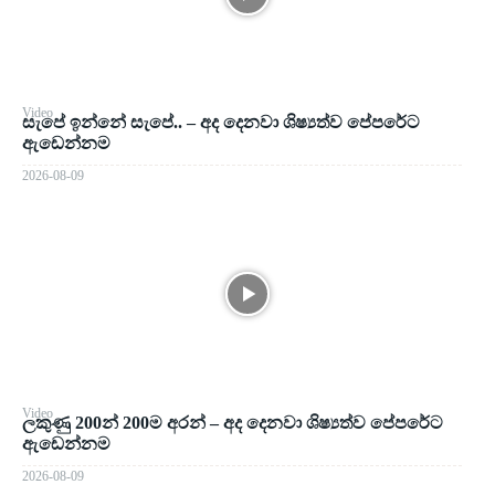
Video
සැපේ ඉන්නේ සැපේ.. – අද දෙනවා ශිෂ්‍යත්ව පේපරේට
ඇඩෙන්නම
2026-08-09
Video
ලකුණු 200න් 200ම අරන් – අද දෙනවා ශිෂ්‍යත්ව පේපරේට
ඇඩෙන්නම
2026-08-09