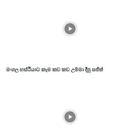
මංගල හස්ථියාට කෑම කව කව උම්මා දීපු සජිත්