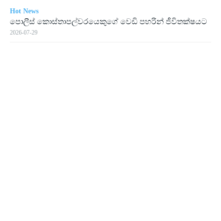
Hot News
පොලීස් කොස්තාපල්වරයෙකුගේ වෙඩි පහරින් ජීවිතක්ෂයට
2026-07-29