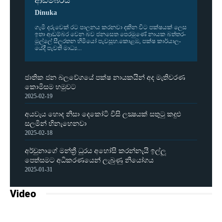
ආඩම්බරයි
Dinuka
ගැමි දරු­වෙක් රට පාල­නය කර­නවා දකින විට පක්ෂ­යක් ලෙස
ඉතා ආඩ­ම්බර වෙන බව ජන­සෙත පෙර­මුණේ නායක බත්ත­ර­
මුල්ලේ සීල­ර­තන හිමියෝ පැව­සූහ.කොළඹ, පක්ෂ කාර්යා­ල­
යේදී පැවති මාධ්‍ය...
ජාතික ජන බලවේගයේ පක්ෂ නායකයින් අද මැතිවරණ
කොමිසම හමුවට
2025-02-19
අයවැය හොද නිසා දෙකෝටි විසි ලක්‍ෂයක් සතුටු කදුළු
සලමින් හිනැහෙනවා
2025-02-18
අර්චුනාගේ මන්ත්‍රී ධුරය අහෝසි කරන්නැයි ඉල්ලූ
පෙත්සමට අධිකරණයෙන් ලැබුණු නියෝගය
2025-01-31
Video