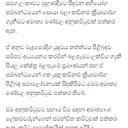
සමග ලංකාවට මුහුණදීමට සිදුවන අභියෝග
සම්බන්ධයෙන් සොයා බලා කඩිනම් ක්‍රියාමාර්ග
ගැනීමට අමාත්‍ය මණ්ඩල අනුකමිටුවක් පත්කර
ඇත.
ඒ අනුව මැදපෙරදිග යුදමය තත්ත්වය පිළිබඳව
සමීපව අධ්‍යයනය කරමින් බලපෑමට ලක්විය හැකි
සියලු කේෂ්ත්‍ර බලපෑමේ ප්‍රමාණයන් සහ ඒ
සම්බන්ධයෙන් ගත යුතු කඩිනම් ක්‍රියාමාර්ග
පිළිබඳ සමාලෝචනයක් සිදුකිරීමට මෙම අමාත්‍ය
මණ්ඩල අනුකමිටුව පත්කර තිබේ.
එම අනුකමිටුවට සහාය වීම සඳහා අමාත්‍යාංශ
ලේකම්වරුන්ගෙන් සමන්විත කමිටුවක් පත්කර
ඇත. කමිටු සාමාජිකයින් පහත පරිදිය.