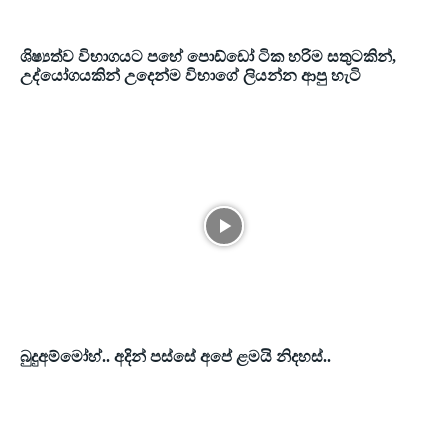
ශිෂ්‍යත්ව විභාගයට පහේ පොඩ්ඩෝ ටික හරිම සතුටකින්,
උද්යෝගයකින් උදෙන්ම විභාගේ ලියන්න ආපු හැටි
බුදුඅම්මෝහ්.. අදින් පස්සේ අපේ ළමයි නිදහස්..