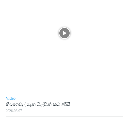
Video
හිරගෙවල් ගැන ටිල්වින් කට අරියි
2026-08-07