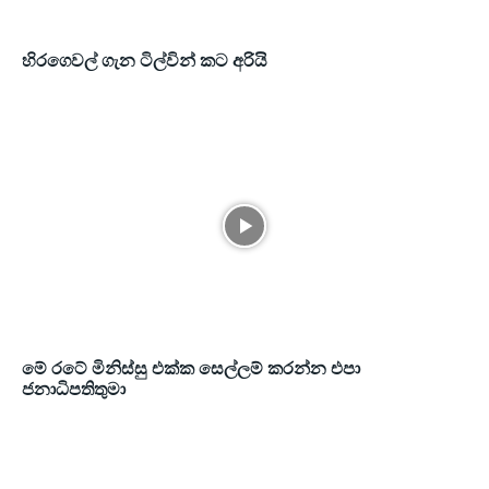
හිරගෙවල් ගැන ටිල්වින් කට අරියි
මේ රටේ මිනිස්සු එක්ක සෙල්ලම් කරන්න එපා
ජනාධිපතිතුමා