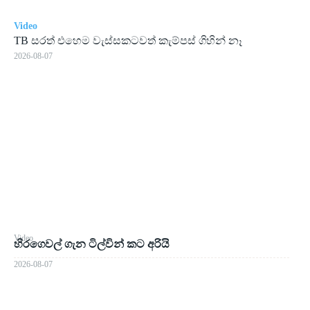
Video
TB සරත් එහෙම වැස්සකටවත් කැම්පස් ගිහින් නෑ
2026-08-07
Video
හිරගෙවල් ගැන ටිල්වින් කට අරියි
2026-08-07