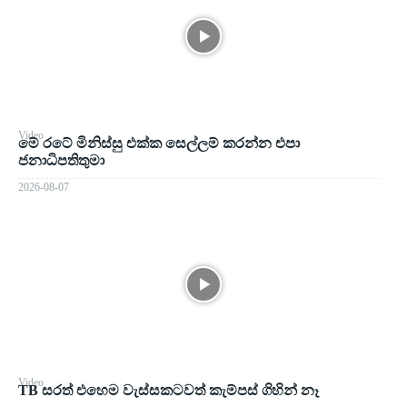
Video
මේ රටේ මිනිස්සු එක්ක සෙල්ලම් කරන්න එපා
ජනාධිපතිතුමා
2026-08-07
Video
TB සරත් එහෙම වැස්සකටවත් කැම්පස් ගිහින් නෑ