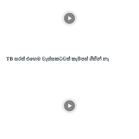
TB සරත් එහෙම වැස්සකටවත් කැම්පස් ගිහින් නෑ