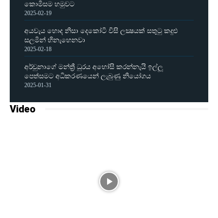
කොමිසම හමුවට
2025-02-19
අයවැය හොද නිසා දෙකෝටි විසි ලක්‍ෂයක් සතුටු කදුළු
සලමින් හිනැහෙනවා
2025-02-18
අර්චුනාගේ මන්ත්‍රී ධුරය අහෝසි කරන්නැයි ඉල්ලූ
පෙත්සමට අධිකරණයෙන් ලැබුණු නියෝගය
2025-01-31
Video