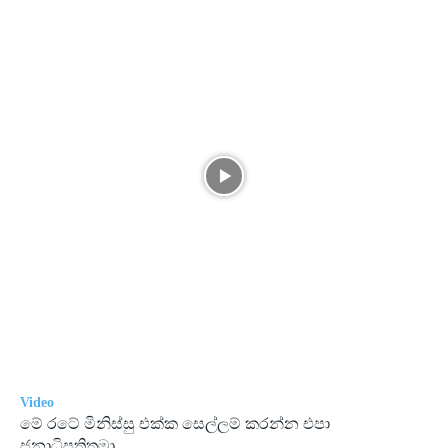
Video
මේ රටේ මිනිස්සු එක්ක සෙල්ලම් කරන්න එපා
ජනාධිපතිතුමා