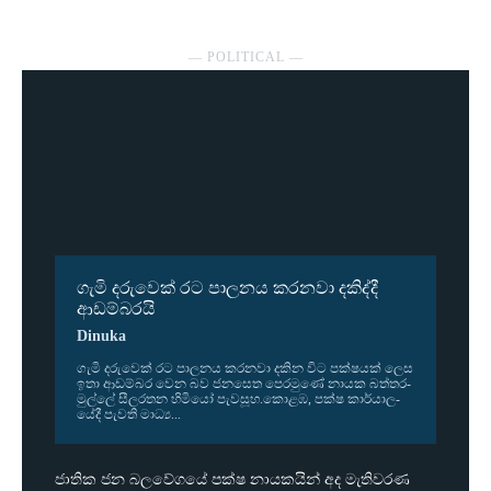
― POLITICAL ―
ගැමි දරුවෙක් රට පාලනය කරනවා දකිද්දී
ආඩම්බරයි
Dinuka
ගැමි දරු­වෙක් රට පාල­නය කර­නවා දකින විට පක්ෂ­යක් ලෙස
ඉතා ආඩ­ම්බර වෙන බව ජන­සෙත පෙර­මුණේ නායක බත්ත­ර­
මුල්ලේ සීල­ර­තන හිමියෝ පැව­සූහ.කොළඹ, පක්ෂ කාර්යා­ල­
යේදී පැවති මාධ්‍ය...
ජාතික ජන බලවේගයේ පක්ෂ නායකයින් අද මැතිවරණ