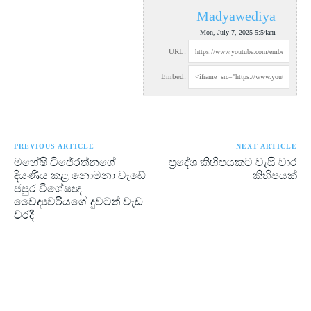
Madyawediya
Mon, July 7, 2025 5:54am
URL:
Embed:
PREVIOUS ARTICLE
NEXT ARTICLE
මහේෂි විජේරත්නගේ
ප්‍රදේශ කිහිපයකට වැසි වාර
දියණිය කළ නොමනා වැඩේ
කිහිපයක්
ජපුර විශේෂඥ
වෛද්‍යවරියගේ දුවටත් වැඩ
වරදී