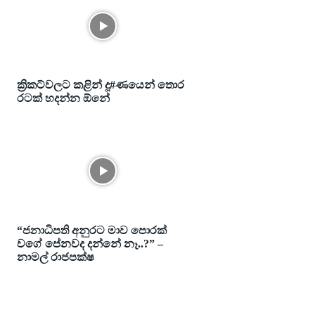
ක්‍රිකට්වලට කළින් දූ#ණයෙන් තොර
රටක් හදන්න ඕනේ
“ජනාධිපති අනුරට මාව පොරක්
වගේ පේනවද දන්නේ නෑ..?” –
නාමල් රාජපක්ෂ