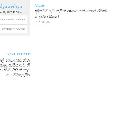
dyawediya
Video
ක්‍රිකට්වලට කළින් දූ#ණයෙන් තොර රටක්
ber 28, 2025 12:55pm
හදන්න ඕනේ
2026-08-08
NEXT ARTICLE
ල් ශෙයා කරන්න
ණු ආසියාවේ හී
ා ගමට ගිහින් කළ
සංවේදීඉල්ලීම