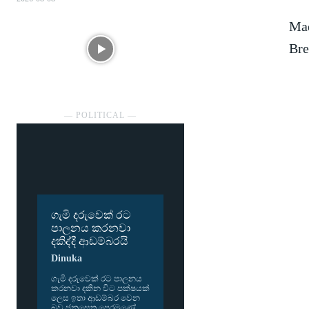
Mad
Bre
― POLITICAL ―
ගැමි දරුවෙක් රට
පාලනය කරනවා
දකිද්දී ආඩම්බරයි
Dinuka
ගැමි දරු­වෙක් රට පාල­නය
කර­නවා දකින විට පක්ෂ­යක්
ලෙස ඉතා ආඩ­ම්බර වෙන
බව ජන­සෙත පෙර­මුණේ