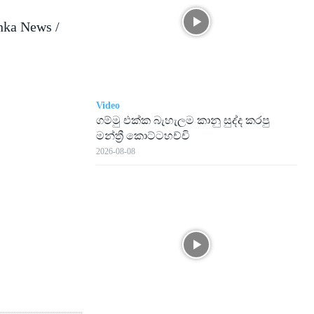
nka News /
Video
ගම්මු එක්ක බැහැලම කානු සුද්ද කරපු
මන්ත්‍රී කොට්ටහච්චි
2026-08-08