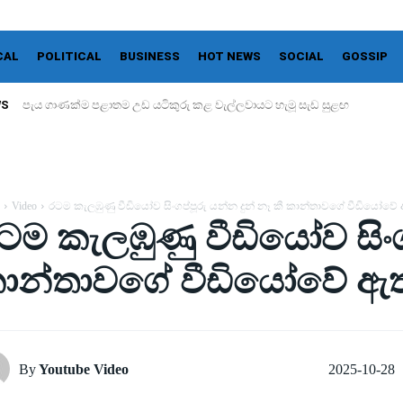
CAL
POLITICAL
BUSINESS
HOT NEWS
SOCIAL
GOSSIP
WS
පැය ගාණක්ම පළාතම උඩ යටිකුරු කළ වැල්ලවායට හැමූ සැඩ සුළඟ
Video
රටම කැලඹුණු වීඩියෝව සිංගප්පූරු යන්න දුන් නෑ කී කාන්තාවගේ වීඩියෝවේ
ටම කැලඹුණු වීඩියෝව සිංගප
ාන්තාවගේ වීඩියෝවේ ඇ
2025-10-28
By
Youtube Video