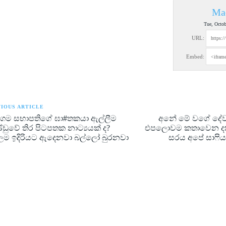
Ma
Tue, Octo
URL:
Embed:
IOUS ARTICLE
ිගම සභාපතිගේ ඝා#තකයා ඇල්ලීම
අනේ මේ වගේ දේව
ඩුවේ තිර පිටපතක නාට්‍යයක් ද?
එපලොවම කතාවෙන දකු
ම ඉදිරියට ඇදෙනවා බල්ලෝ බුරනවා
සරය අපේ සාෆිය