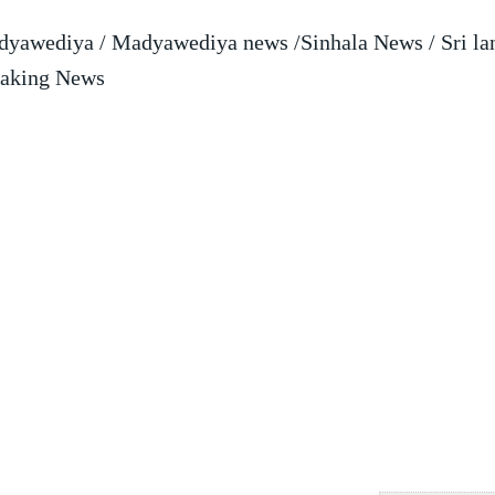
yawediya / Madyawediya news /Sinhala News / Sri la
aking News