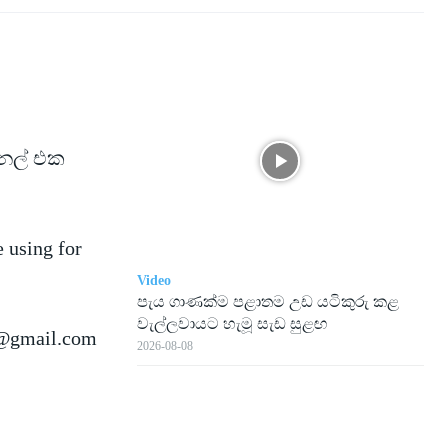
ැනල් එක
e using for
Video
පැය ගාණක්ම පළාතම උඩ යටිකුරු කළ
වැල්ලවායට හැමූ සැඩ සුළඟ
@gmail.com
2026-08-08