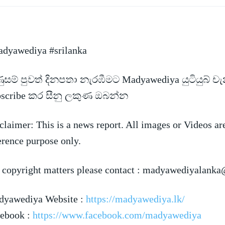
dyawediya #srilanka
සම් පුවත් දිනපතා නැරඹීමට Madyawediya යුටියුබ් ච
bscribe කර සීනු ලකුණ ඔබන්න
claimer: This is a news
report. All images or Videos ar
erence purpose only.
 copyright matters please contact :
madyawediyalanka
yawediya Website :
https://madyawediya.lk/
ebook :
https://www.facebook.com/madyawediya