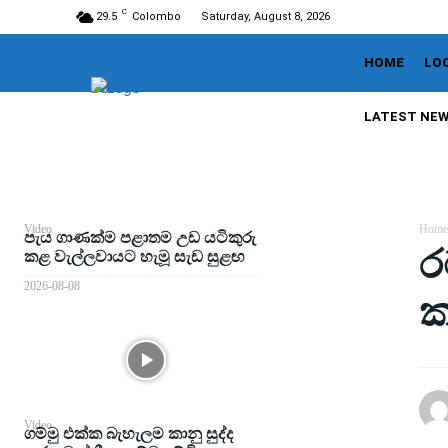
C
29.5
Colombo
Saturday, August 8, 2026
HOME
LO
LATEST NE
Video
Home
පැය ගාණක්ම පළාතම උඩ යටිකුරු
ර
කළ වැල්ලවායට හැමූ සැඩ සුළඟ
2026-08-08
ක
Video
ගම්මු එක්ක බැහැලම කානු සුද්ද