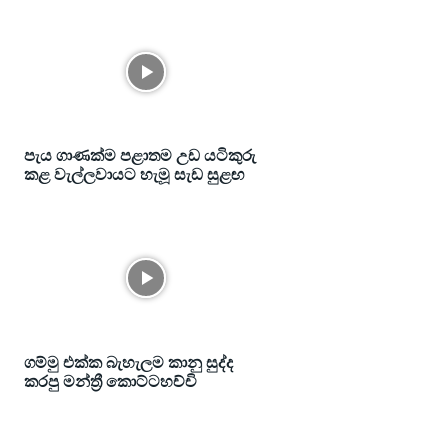
පැය ගාණක්ම පළාතම උඩ යටිකුරු
කළ වැල්ලවායට හැමූ සැඩ සුළඟ
ගම්මු එක්ක බැහැලම කානු සුද්ද
කරපු මන්ත්‍රී කොට්ටහච්චි