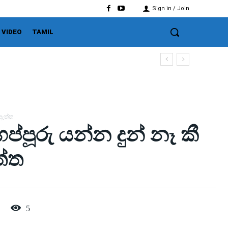
Sign in / Join
VIDEO
TAMIL
 ඇත්ත
්පූරු යන්න දුන් නෑ කී
ත්ත
5