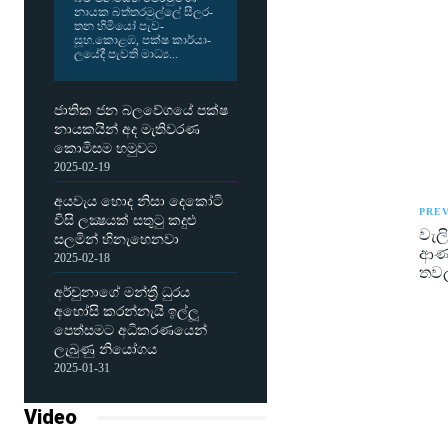
නායක බත්ත­ර­මුල්ලේ සීල­ර­
තන හිමියෝ පැව­
සූහ.කොළඹ, පක්ෂ කාර්යා­
ල­යේදී පැවති මාධ්‍ය...
ජාතික ජන බලවේගයේ පක්ෂ
නායකයින් අද මැතිවරණ
කොමිසම හමුවට
2025-02-19
අයවැය හොද නිසා දෙකෝටි
PREV
විසි ලක්‍ෂයක් සතුටු කදුළු
වැල
සලමින් හිනැහෙනවා
ආණ්
2025-02-18
තවල
අර්චුනාගේ මන්ත්‍රී ධුරය
අහෝසි කරන්නැයි ඉල්ලූ
පෙත්සමට අධිකරණයෙන්
ලැබුණු නියෝගය
2025-01-31
Video