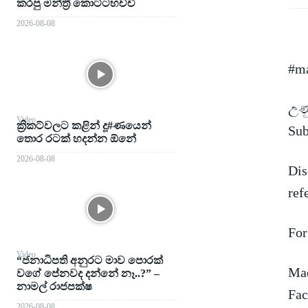
කරපු මන්ත්‍රී කොට්ටහච්චි
2026-08-08
#ma
උණු
Video
ක්‍රිකට්වලට කළින් දූ#ණයෙන්
Su
තොර රටක් හදන්න ඕනේ
2026-08-08
Dis
ref
For
Video
“ජනාධිපති අනුරට මාව පොරක්
Mad
වගේ පේනවද දන්නේ නෑ..?” –
නාමල් රාජපක්ෂ
Fac
2026-08-08