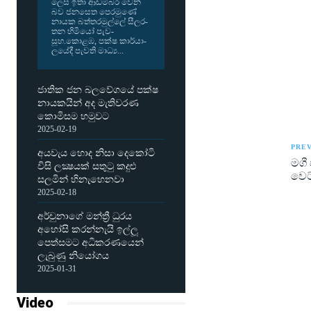
ලෙස ඉතා ආඩ­ම්බර වෙන
බව ජන­සෙත පෙර­මුණේ
නායක බත්ත­ර­මුල්ලේ සීල­ර­
තන හිමියෝ පැව­
සූහ.කොළඹ, පක්ෂ කාර්යා­
ල­යේදී පැවති මාධ්‍ය...
ජාතික ජන බලවේගයේ පක්ෂ
නායකයින් අද මැතිවරණ
කොමිසම හමුවට
2025-02-19
PREV
අයවැය හොද නිසා දෙකෝටි
මගී 
විසි ලක්‍ෂයක් සතුටු කදුළු
වෙට්
සලමින් හිනැහෙනවා
2025-02-18
අර්චුනාගේ මන්ත්‍රී ධුරය
අහෝසි කරන්නැයි ඉල්ලූ
පෙත්සමට අධිකරණයෙන්
ලැබුණු නියෝගය
2025-01-31
Video