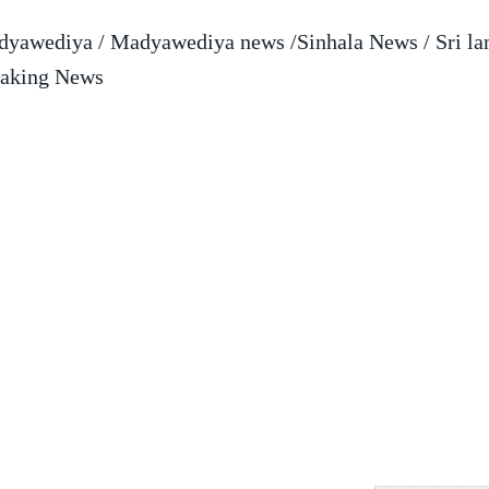
yawediya / Madyawediya news /Sinhala News / Sri la
aking News