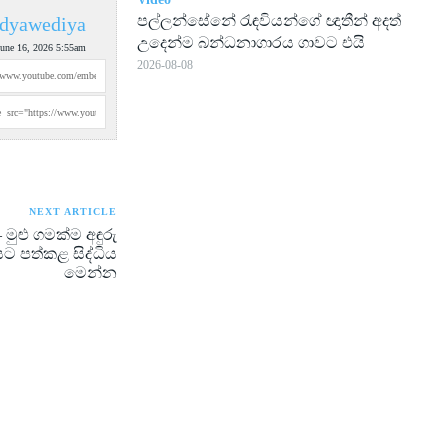
පල්ලන්සේනේ රැඳවියන්ගේ ඥාතීන් අදත්
dyawediya
උදෙන්ම බන්ධනාගාරය ගාවට එයි
June 16, 2026 5:55am
2026-08-08
NEXT ARTICLE
ුළු ගමක්ම අඳුරු
යට පත්කළ සිද්ධිය
මෙන්න