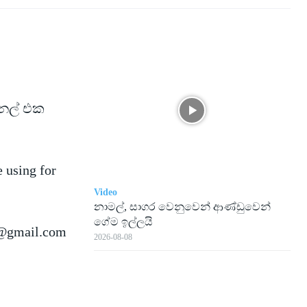
ැනල් එක
e using for
Video
නාමල්, සාගර වෙනුවෙන් ආණ්ඩුවෙන්
ගේම ඉල්ලයි
@gmail.com
2026-08-08