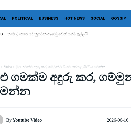
CAL
POLITICAL
BUSINESS
HOT NEWS
SOCIAL
GOSSIP
WS
නාමල්, සාගර වෙනුවෙන් ආණ්ඩුවෙන් ගේම ඉල්ලයි
Video
මුළු ගමක්ම අඳුරු කර, ගම්මුන්ව බියට පත්කළ සිද්ධිය මෙන්න
ුළු ගමක්ම අඳුරු කර, ගම්මු
ෙන්න
2026-06-16
By
Youtube Video