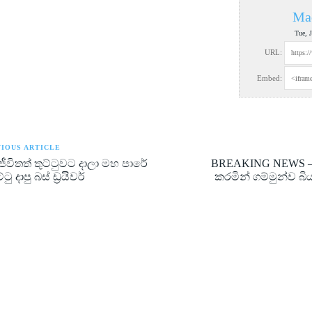
Ma
Tue, 
URL:
Embed:
IOUS ARTICLE
ජීවිතත් තුට්ටුවට දාලා මහ පාරේ
BREAKING NEWS – ම
ටු දාපු බස් ඩ්‍රයිවර්
කරමින් ගම්මුන්ව බි