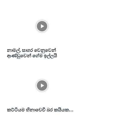
නාමල්, සාගර වෙනුවෙන්
ආණ්ඩුවෙන් ගේම ඉල්ලයි
කට්ටියම හිනාවෙවී බර කයියක…