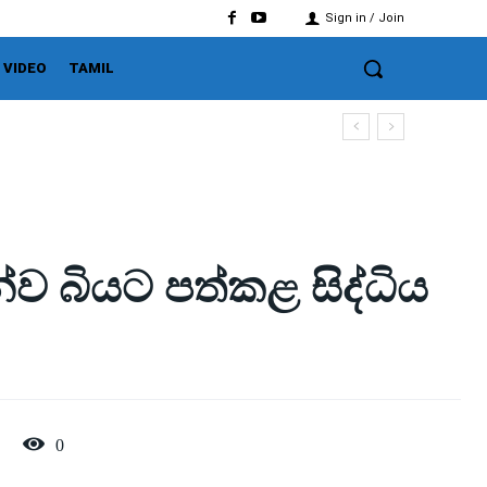
Sign in / Join
VIDEO
TAMIL
න්ව බියට පත්කළ සිද්ධිය
0