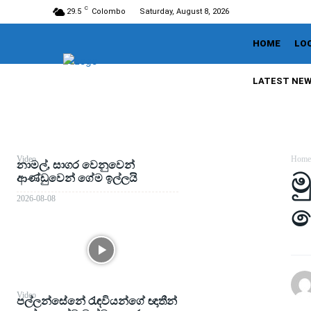
C
29.5
Colombo
Saturday, August 8, 2026
HOME
LO
LATEST NE
Video
Home
නාමල්, සාගර වෙනුවෙන්
ම
ආණ්ඩුවෙන් ගේම ඉල්ලයි
2026-08-08
ම
Video
පල්ලන්සේනේ රැඳවියන්ගේ ඥාතීන්