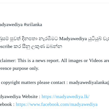
dyawediya #srilanka
සම් පුවත් දිනපතා නැරඹීමට Madyawediya යුටියුබ් ච
bscribe කර සීනු ලකුණ ඔබන්න
claimer: This is a news
report. All images or Videos ar
erence purpose only.
 copyright matters please contact :
madyawediyalanka
yawediya Website :
https://madyawediya.lk/
ebook :
https://www.facebook.com/madyawediya