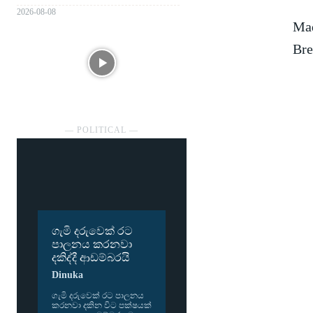
2026-08-08
Mad
Bre
― POLITICAL ―
ගැමි දරුවෙක් රට
පාලනය කරනවා
දකිද්දී ආඩම්බරයි
Dinuka
ගැමි දරු­වෙක් රට පාල­නය
කර­නවා දකින විට පක්ෂ­යක්