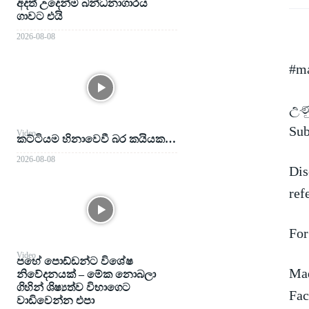
අදත් උදෙන්ම බන්ධනාගාරය
ගාවට එයි
2026-08-08
#ma
උණු
Su
Video
කට්ටියම හිනාවෙවී බර කයියක…
2026-08-08
Dis
ref
For
Video
පහේ පොඩ්ඩන්ට විශේෂ
Mad
නිවේදනයක් – මේක නොබලා
ගිහින් ශිෂ්‍යත්ව විභාගෙට
Fac
වාඩිවෙන්න එපා