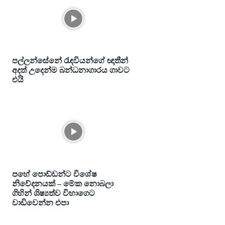
පල්ලන්සේනේ රැඳවියන්ගේ ඥාතීන්
අදත් උදෙන්ම බන්ධනාගාරය ගාවට
එයි
පහේ පොඩ්ඩන්ට විශේෂ
නිවේදනයක් – මේක නොබලා
ගිහින් ශිෂ්‍යත්ව විභාගෙට
වාඩිවෙන්න එපා