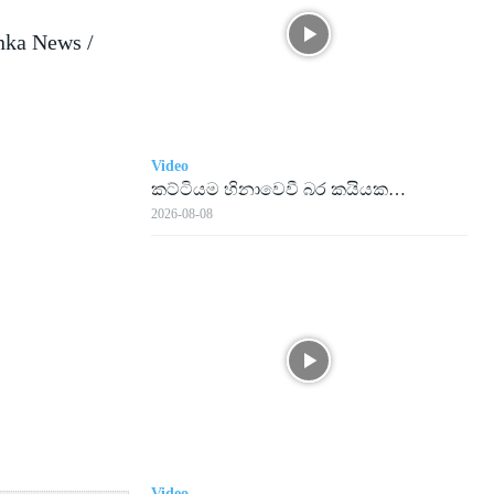
nka News /
Video
කට්ටියම හිනාවෙවී බර කයියක…
2026-08-08
Video