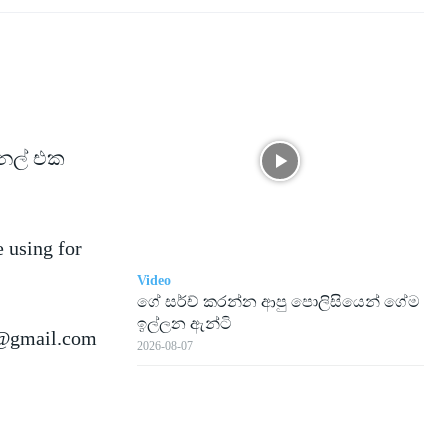
ැනල් එක
e using for
Video
ගේ සර්ච් කරන්න ආපු පොලිසියෙන් ගේම
ඉල්ලන ඇන්ටි
@gmail.com
2026-08-07