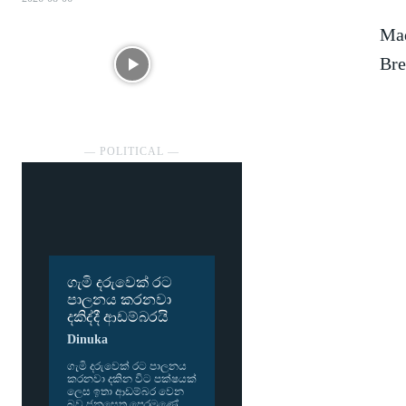
Mad
Bre
― POLITICAL ―
ගැමි දරුවෙක් රට
පාලනය කරනවා
දකිද්දී ආඩම්බරයි
Dinuka
ගැමි දරු­වෙක් රට පාල­නය
කර­නවා දකින විට පක්ෂ­යක්
ලෙස ඉතා ආඩ­ම්බර වෙන
බව ජන­සෙත පෙර­මුණේ