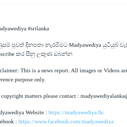
dyawediya #srilanka
සම් පුවත් දිනපතා නැරඹීමට Madyawediya යුටියුබ් ච
bscribe කර සීනු ලකුණ ඔබන්න
claimer: This is a news
report. All images or Videos ar
erence purpose only.
 copyright matters please contact :
madyawediyalanka
yawediya Website :
https://madyawediya.lk/
ebook :
https://www.facebook.com/madyawediya