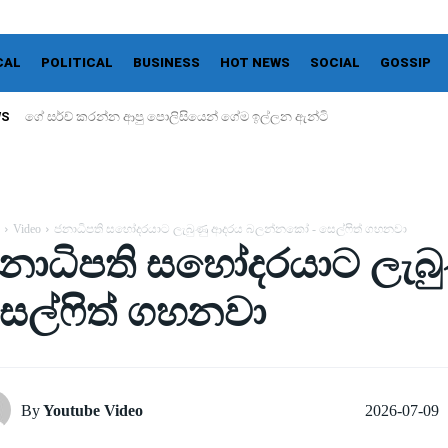
CAL
POLITICAL
BUSINESS
HOT NEWS
SOCIAL
GOSSIP
WS
ගේ සර්ච් කරන්න ආපු පොලිසියෙන් ගේම ඉල්ලන ඇන්ටි
Video
ජනාධිපති සහෝදරයාට ලැබුණු ආදරය බලන්නකෝ - සෙල්ෆිත් ගහනවා
නාධිපති සහෝදරයාට ලැ
ෙල්ෆිත් ගහනවා
2026-07-09
By
Youtube Video