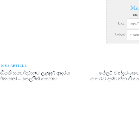
Ma
Thu,
URL:
Embed:
IOUS ARTICLE
ධිපති සහෝදරයාට ලැබුණු ආදරය
ජේලර් චන්ද්‍රවං
්නකෝ – සෙල්ෆිත් ගහනවා
ගෞරව දක්වන්න ගිය ස