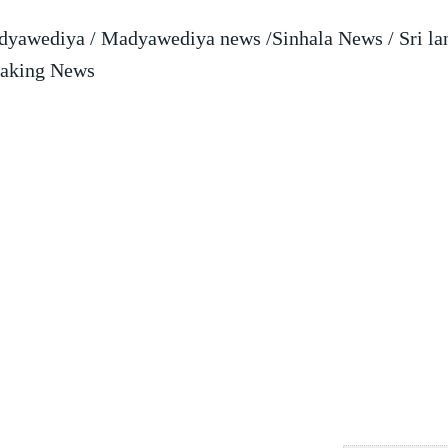
yawediya / Madyawediya news /Sinhala News / Sri la
aking News