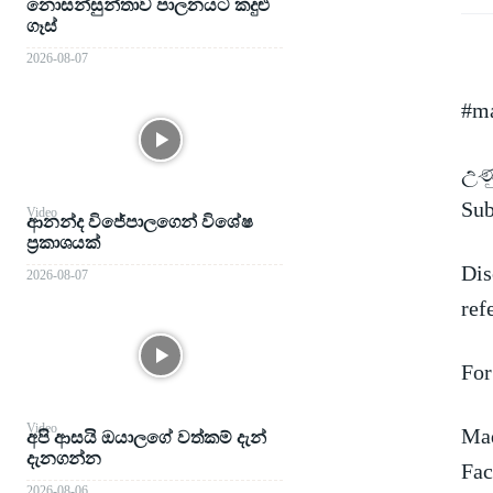
නොසන්සුන්තාව පාලනයට කදුළු
ගෑස්
2026-08-07
#ma
උණු
Su
Video
ආනන්ද විජේපාලගෙන් විශේෂ
ප්‍රකාශයක්
Dis
2026-08-07
ref
For
Video
Mad
අපි ආසයි ඔයාලගේ වත්කම් දැන්
දැනගන්න
Fac
2026-08-06