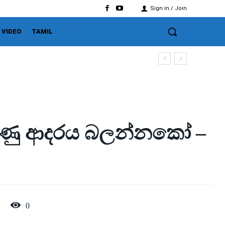
Sign in / Join
VIDEO
TAMIL
බුණු ආදරය බලන්නකෝ –
0