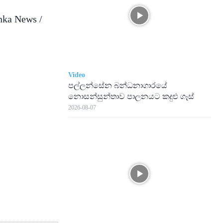
nka News /
Video
පල්ලන්සේන බන්ධනාගාරයේ
නොසන්සුන්තාව පාලනයට කදුළු ගෑස්
2026-08-07