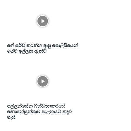
ගේ සර්ච් කරන්න ආපු පොලිසියෙන්
ගේම ඉල්ලන ඇන්ටි
පල්ලන්සේන බන්ධනාගාරයේ
නොසන්සුන්තාව පාලනයට කදුළු
ගෑස්