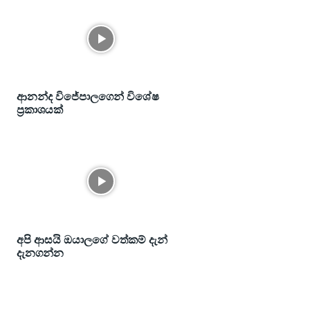
ආනන්ද විජේපාලගෙන් විශේෂ
ප්‍රකාශයක්
අපි ආසයි ඔයාලගේ වත්කම් දැන්
දැනගන්න