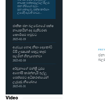
නායක බත්ත­ර­මුල්ලේ සීල­ර­
තන හිමියෝ පැව­
සූහ.කොළඹ, පක්ෂ කාර්යා­
ල­යේදී පැවති මාධ්‍ය...
ජාතික ජන බලවේගයේ පක්ෂ
නායකයින් අද මැතිවරණ
කොමිසම හමුවට
2025-02-19
අයවැය හොද නිසා දෙකෝටි
PREV
විසි ලක්‍ෂයක් සතුටු කදුළු
ජනා
සලමින් හිනැහෙනවා
බලන
2025-02-18
අර්චුනාගේ මන්ත්‍රී ධුරය
අහෝසි කරන්නැයි ඉල්ලූ
පෙත්සමට අධිකරණයෙන්
ලැබුණු නියෝගය
2025-01-31
Video