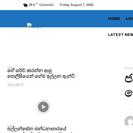
C
28.4
Colombo
Friday, August 7, 2026
HOME
LO
LATEST NE
Video
Home
ගේ සර්ච් කරන්න ආපු
ජ
පොලිසියෙන් ගේම ඉල්ලන ඇන්ටි
2026-08-07
ස
Video
පල්ලන්සේන බන්ධනාගාරයේ