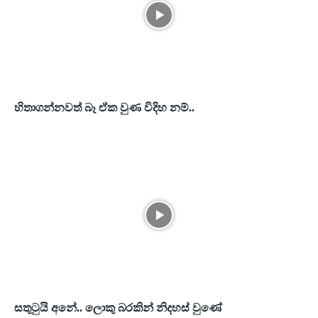
හිතාගන්නවත් බෑ ඒක වුණ විදිහ නම්..
සතුටුයි අනේ.. ලොකු බරකින් නිදහස් වුණේ