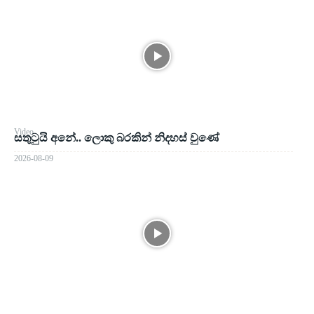
Video
සතුටුයි අනේ.. ලොකු බරකින් නිදහස් වුණේ
2026-08-09