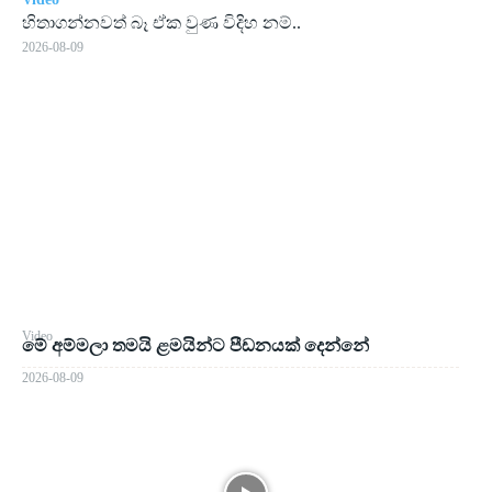
හිතාගන්නවත් බෑ ඒක වුණ විදිහ නම්..
2026-08-09
Video
මේ අම්මලා තමයි ළමයින්ට පීඩනයක් දෙන්නේ
2026-08-09