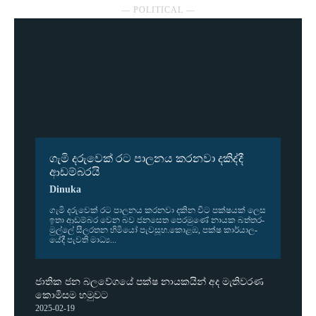
― POLITICAL ―
ගැමි දරුවෙක් රට පාලනය කරනවා දකිද්දී
ආඩම්බරයි
Dinuka
ගැමි දරු­වෙක් රට පාල­නය කර­නවා දකින විට පක්ෂ­යක් ලෙස
ඉතා ආඩ­ම්බර වෙන බව ජන­සෙත පෙර­මුණේ නායක බත්ත­ර­
මුල්ලේ සීල­ර­තන හිමියෝ පැව­සූහ.කොළඹ, පක්ෂ කාර්යා­ල­
යේදී පැවති මාධ්‍ය...
ජාතික ජන බලවේගයේ පක්ෂ නායකයින් අද මැතිවරණ
කොමිසම හමුවට
2025-02-19