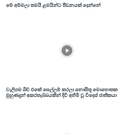
මේ අම්මලා තමයි ළමයින්ට පීඩනයක් දෙන්නේ
වැලිගම බීච් එකේ සෙල්ලම් කරලා නොසීතූ මොහොතක
මුහුණදුන් අකරතැබ්බයකින් දිවි අහිමි වූ විදෙස් ජාතිකයා