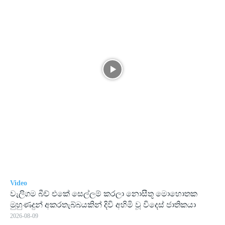
Video
වැලිගම බීච් එකේ සෙල්ලම් කරලා නොසීතූ මොහොතක
මුහුණදුන් අකරතැබ්බයකින් දිවි අහිමි වූ විදෙස් ජාතිකයා
2026-08-09