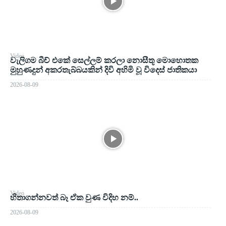
Video
වැලිගම බීච් එකේ සෙල්ලම් කරලා නොසීතූ මොහොතක
මුහුණදුන් අකරතැබ්බයකින් දිවි අහිමි වූ විදෙස් ජාතිකයා
2026-08-09
Video
හිතාගන්නවත් බෑ ඒක වුණ විදිහ නම්..
2026-08-09