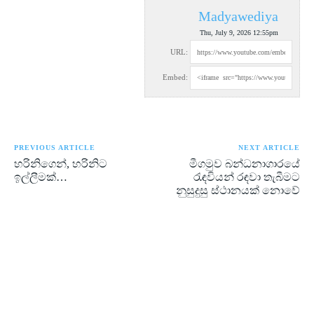
Madyawediya
Thu, July 9, 2026 12:55pm
URL:
Embed:
PREVIOUS ARTICLE
NEXT ARTICLE
හරිනිගෙන්, හරිනිට
මීගමුව බන්ධනාගාරයේ
ඉල්ලීමක්…
රැඳවියන් රඳවා තැබීමට
නුසුදුසු ස්ථානයක් නොවේ