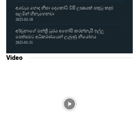
අයවැය හොද නිසා දෙකෝටි විසි ලක්‍ෂයක් සතුටු කදුළු
සලමින් හිනැහෙනවා
2025-02-18
අර්චුනාගේ මන්ත්‍රී ධුරය අහෝසි කරන්නැයි ඉල්ලූ
පෙත්සමට අධිකරණයෙන් ලැබුණු නියෝගය
2025-01-31
Video