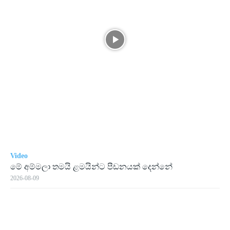
Video
මේ අම්මලා තමයි ළමයින්ට පීඩනයක් දෙන්නේ
2026-08-09