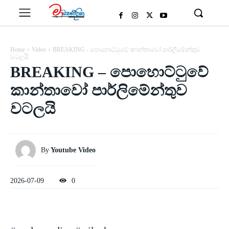
Home
Video
BREAKING - පොහොට්ටුවේ කාන්තාවෝ පාර්ලිමේන්තුව
වටලයි
BREAKING – පොහොට්ටුවේ
කාන්තාවෝ පාර්ලිමේන්තුව
වටලයි
By
Youtube Video
2026-07-09
0