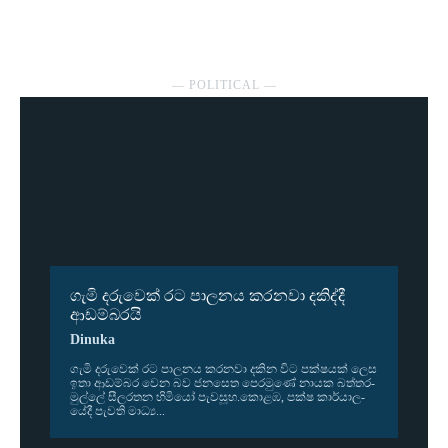
― POLITICAL ―
ගැමි දරුවෙක් රට පාලනය කරනවා දකිද්දී
ආඩම්බරයි
Dinuka
ගැමි දරු­වෙක් රට පාල­නය කර­නවා දකින විට පක්ෂ­යක් ලෙස
ඉතා ආඩ­ම්බර වෙන බව ජන­සෙත පෙර­මුණේ නායක බත්ත­ර­
මුල්ලේ සීල­ර­තන හිමියෝ පැව­සූහ.කොළඹ, පක්ෂ කාර්යා­ල­
යේදී පැවති මාධ්‍ය...