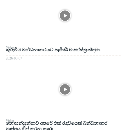
Video
කුරුවිට බන්ධනාගාරයට පැමිණි මහේස්ත්‍රාත්තුමා
2026-08-07
Video
නොසන්සුන්තාව අතරේ එක් රැඳවියෙක් බන්ධනාගාර
තාප්පය හිල් කරන අයුරු