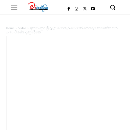
Home
Video
අනුරාධපුර ශ්‍රී දළඳා පෙරහැර මෙවරත් පෙරහැර නරඹන්න එන
ඔබට විශේෂ දැනුම්දීමක්