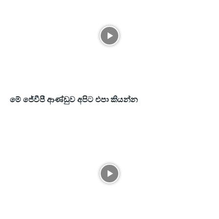
මේ ජේවීපී ආණ්ඩුව අපිට එපා කියන්න