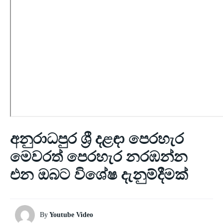
අනුරාධපුර ශ්‍රී දළඳා පෙරහැර
මෙවරත් පෙරහැර නරඹන්න
එන ඔබට විශේෂ දැනුම්දීමක්
By
Youtube Video