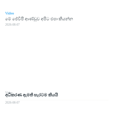
Video
මේ ජේවීපී ආණ්ඩුව අපිට එපා කියන්න
2026-08-07
Video
අධිකරණ ඇමති සැරටම කියයි
2026-08-07