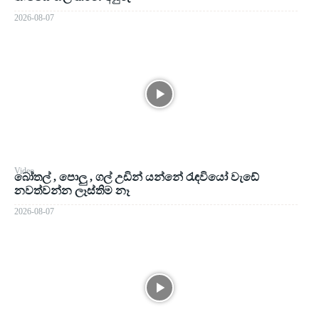
2026-08-07
Video
බෝතල් , පොලු , ගල් උඩින් යන්නේ රැඳවියෝ වැඩේ
නවත්වන්න ලෑස්තිම නෑ
2026-08-07