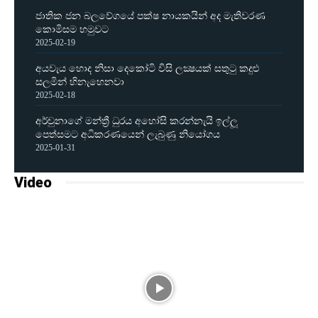
ජාතික ජන බලවේගයේ පක්ෂ නායකයින් අද මැතිවරණ
කොමිසම හමුවට
2025-02-19
අයවැය හොද නිසා දෙකෝටි විසි ලක්‍ෂයක් සතුටු කදුළු
සලමින් හිනැහෙනවා
2025-02-18
අර්චුනාගේ මන්ත්‍රී ධුරය අහෝසි කරන්නැයි ඉල්ලූ
පෙත්සමට අධිකරණයෙන් ලැබුණු නියෝගය
2025-01-31
Video