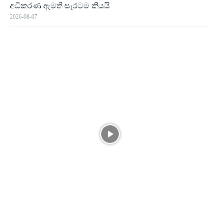
අධිකරණ ඇමති සැරටම කියයි
2026-08-07