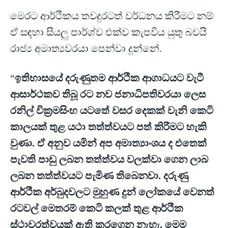
මෙරට ආර්ථිකය තවදුරටත් වර්ධනය කිරීමට නම්
ඒ සඳහා සියලු පාර්ශ්ව එක්ව කැපවිය යුතු බවයි
රාජ්‍ය අමාත්‍යවරයා පෙන්වා දුන්නේ.
“
ඉතිහාසයේ දරුණුතම ආර්ථික ආගාධයට වැටී
ආසාර්ථකව තිබූ රට නව ජනාධිපතිවරයා ලෙස
රනිල් වික්‍රමසිංහ යටතේ වසර දෙකක් වැනි කෙටි
කාලයක් තුළ යථා තත්ත්වයට පත් කිරීමට හැකි
වුණා. ඒ අනුව යමින් අප අමාත්‍යාංශය ද එතෙක්
පැවති පාඩු ලබන තත්ත්වය වලක්වා ගෙන ලාබ
ලබන තත්ත්වයට පැමිණ තිබෙනවා. දරුණු
ආර්ථික අර්බුදවලට මුහුණ දුන් ලෝකයේ වෙනත්
රටවල් මෙතරම් කෙටි කලක් තුළ ආර්ථික
ස්ථාවරත්වයක් ඇති කරගෙන නැහැ. මෙම