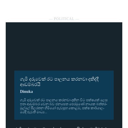
― POLITICAL ―
ගැමි දරුවෙක් රට පාලනය කරනවා දකිද්දී
ආඩම්බරයි
Dinuka
ගැමි දරු­වෙක් රට පාල­නය කර­නවා දකින විට පක්ෂ­යක් ලෙස
ඉතා ආඩ­ම්බර වෙන බව ජන­සෙත පෙර­මුණේ නායක බත්ත­ර­
මුල්ලේ සීල­ර­තන හිමියෝ පැව­සූහ.කොළඹ, පක්ෂ කාර්යා­ල­
යේදී පැවති මාධ්‍ය...