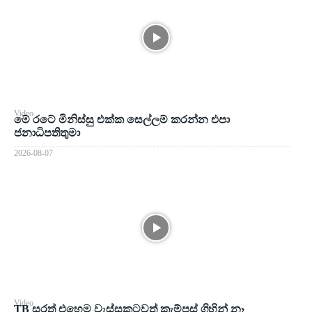
Video
මේ රටේ මිනිස්සු එක්ක සෙල්ලම් කරන්න එපා
ජනාධිපතිතුමා
2026-08-07
Video
TB සරත් එහෙම වැස්සකටවත් කැම්පස් ගිහින් නෑ