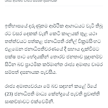
රාජ්‍ය අමාත්‍ය චාමර සම්පත් දසනායක
ඉතිහාසයේ දරුණුතම ආර්ථික ආගාධයට වැටී තිබූ
රට වසර දෙකක් වැනි කෙටි කාලයක් තුළ යථා
තත්ත්වයට පත්කළ ජනාධිපති රනිල් වික්‍රමසිංහට
එළඹෙන ජනාධිපතිවරණයේ දී සහාය දැක්වීමට
පක්ෂ පාට භේදයකින් තොරව ජනතාව සූදානම්ව
සිටින බව ප්‍රාථමික කර්මාන්ත රාජ්‍ය අමාත්‍ය චාමර
සම්පත් දසනායක පැවසීය.
රාජ්‍ය අමාත්‍යවරයා මේ බව සඳහන් කළේ ඊයේ
(23) ජනාධිපති මාධ්‍ය කේන්ද්‍රයේ පැවති ප්‍රවෘත්ති
සාකච්ඡාවට එක්වෙමිනි.