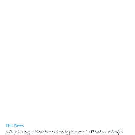
Hot News
රේගු­වට බදු හම්බ­න්තොට හිරවූ වාහන 1,025ක් වෙන්දේසි