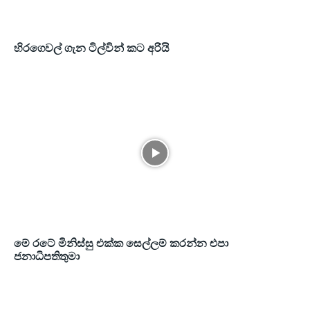
හිරගෙවල් ගැන ටිල්වින් කට අරියි
මේ රටේ මිනිස්සු එක්ක සෙල්ලම් කරන්න එපා
ජනාධිපතිතුමා