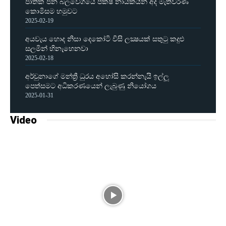
ජාතික ජන බලවේගයේ පක්ෂ නායකයින් අද මැතිවරණ
කොමිසම හමුවට
2025-02-19
අයවැය හොද නිසා දෙකෝටි විසි ලක්‍ෂයක් සතුටු කදුළු
සලමින් හිනැහෙනවා
2025-02-18
අර්චුනාගේ මන්ත්‍රී ධුරය අහෝසි කරන්නැයි ඉල්ලූ
පෙත්සමට අධිකරණයෙන් ලැබුණු නියෝගය
2025-01-31
Video