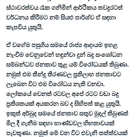
ස්ථාවරත්වය රැක ගනිමින් ආර්ථිකය තවදුරටත්
වර්ධනය කිරීමට නම් සියළු පාර්ශ්ව ඒ සඳහා
කැපවිය යුතුයි.
ඒ වගේම පසුගිය සමයේ රාජ්‍ය ආදායම ඉහළ
නැංවීම වෙනුවෙන් හඳුන්වා දුන් බදු සංශෝධන
සම්බන්ධව ජනතාව තුළ යම් විරෝධයක් තිබුණා.
නමුත් එම තීන්දු තීරණවල ප්‍රතිලාභ ජනතාවට
ලැබෙන විට එම විරෝධය නැති වනවා.
ලෝකයේ වෙනත් රටවල අපේ රටට වඩා බදු
ප්‍රතිශතයක් අයකරන බව ද සිහිපත් කළ යුතුයි.
ඉකුත් අර්බුද සමයේ ජනතාව සතුව මුදල් තිබුණත්
මිල දී ගැනීම සඳහා භාණ්ඩවල හිඟතාවයක්
පැවතුණා. නමුත් මේ වන විට එවැනි තත්ත්වයක්