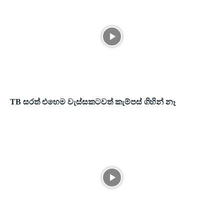
TB සරත් එහෙම වැස්සකටවත් කැම්පස් ගිහින් නෑ