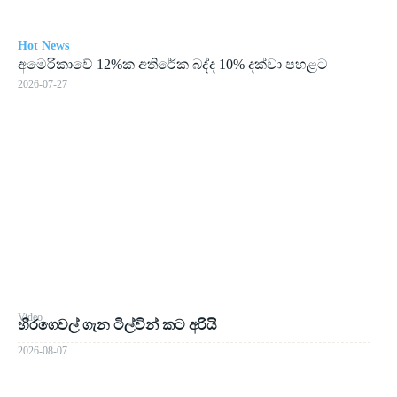
Hot News
අමෙ­රි­කාවේ 12%ක අති­රේක බද්ද 10% දක්වා පහ­ළට
2026-07-27
Video
හිරගෙවල් ගැන ටිල්වින් කට අරියි
2026-08-07