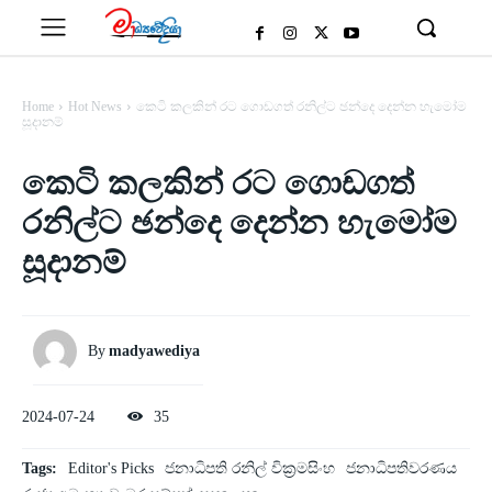
Home
Hot News
කෙටි කලකින් රට ගොඩගත් රනිල්ට ඡන්දෙ දෙන්න හැමෝම
සූදානම්
කෙටි කලකින් රට ගොඩගත්
රනිල්ට ඡන්දෙ දෙන්න හැමෝම
සූදානම්
By
madyawediya
2024-07-24
35
Tags:
Editor's Picks
ජනාධිපති රනිල් වික්‍රමසිංහ
ජනාධිපතිවරණය