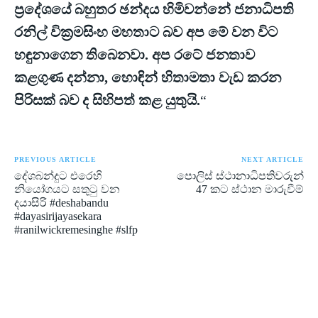
ප්‍රදේශයේ බහුතර ඡන්දය හිමිවන්නේ ජනාධිපති
රනිල් වික්‍රමසිංහ මහතාට බව අප මේ වන විට
හඳුනාගෙන තිබෙනවා. අප රටේ ජනතාව
කළගුණ දන්නා, හොඳින් හිතාමතා වැඩ කරන
පිරිසක් බව ද සිහිපත් කළ යුතුයි.
“
PREVIOUS ARTICLE
NEXT ARTICLE
දේශබන්දුට එරෙහි
පොලිස් ස්ථානාධිපතිවරුන්
නියෝගයට සතුටු වන
47 කට ස්ථාන මාරුවීම්
දයාසිරි #deshabandu
#dayasirijayasekara
#ranilwickremesinghe #slfp