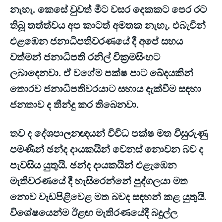
නැහැ. කෙසේ වුවත් මීට වසර දෙකකට පෙර රට
තිබූ තත්ත්වය අප කාටත් අමතක නැහැ. එබැවින්
එළඹෙන ජනාධිපතිවරණයේ දී අපේ සහය
වත්මන් ජනාධිපති රනිල් වික්‍රමසිංහට
ලබාදෙනවා. ඒ වගේම පක්ෂ පාට බේදයකින්
තොරව ජනාධිපතිවරයාට සහාය දැක්වීම සඳහා
ජනතාව ද තීන්දු කර තිබෙනවා.
තව ද දේශපාලනඥයන් විවිධ පක්ෂ මත විසුරුණු
පමණින් ඡන්ද දායකයින් වෙනස් නොවන බව ද
පැවසිය යුතුයි. ඡන්ද දායකයින් එළැඹෙන
මැතිවරණයේ දී හැසිරෙන්නේ පුද්ගලයා මත
නොව වැඩපිළිවෙළ මත බවද සඳහන් කළ යුතුයි.
විශේෂයෙන්ම ඊළඟ මැතිරණයේදී බදුල්ල