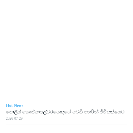
Hot News
පොලීස් කොස්තාපල්වරයෙකුගේ වෙඩි පහරින් ජීවිතක්ෂයට
2026-07-29