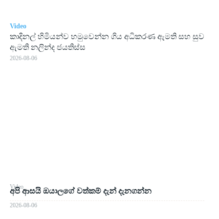
Video
කාදිනල් හිමියන්ව හමුවෙන්න ගිය අධිකරණ ඇමති සහ සුව
ඇමති නලින්ද ජයතිස්ස
2026-08-06
Video
අපි ආසයි ඔයාලගේ වත්කම් දැන් දැනගන්න
2026-08-06