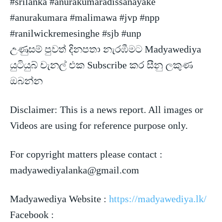
#srilanka #anurakumaradissanayake
#anurakumara #malimawa #jvp #npp
#ranilwickremesinghe #sjb #unp
උණුසම් පුවත් දිනපතා නැරඹීමට Madyawediya
යුටියුබ් චැනල් එක Subscribe කර
සීනු ලකුණ
ඔබන්න
Disclaimer: This is a news report. All images or
Videos are using for reference purpose only.
For copyright matters please contact :
madyawediyalanka@gmail.com
Madyawediya Website :
https://madyawediya.lk/
Facebook :