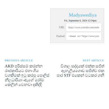
Madyawediya
Fri, September 6, 2024 12:54pm
URL:
Embed:
PREVIOUS ARTICLE
NEXT ARTICLE
AKD පරිස්සම් කරන්න
විශාල සද්දයක් එක්ක සජිත්
රාජකාරියට එහා ගිය
ඇහැලියගොඩ සජිත්ව එක
වගකීමක් ඉටු කරපු පොලිස්
පාර STF එකෙන් වටකර ගනී
නිලධාරියා -ඇගේ රෝම
කෙලින් වෙනවා දකිද්දි