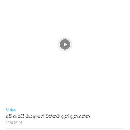
Video
අපි ආසයි ඔයාලගේ වත්කම් දැන් දැනගන්න
2026-08-06