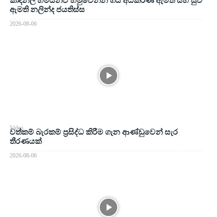
කාදිනල් හිමියන්ව හමුවෙන්න ගිය අධිකරණ ඇමති සහ සුව
ඇමති නලින්ද ජයතිස්ස
2026-08-06
Video
වත්කම් බැරකම් ප්‍රසිද්ධ කිරීම ගැන ආණ්ඩුවෙන් සැර
තීරණයක්
2026-08-06