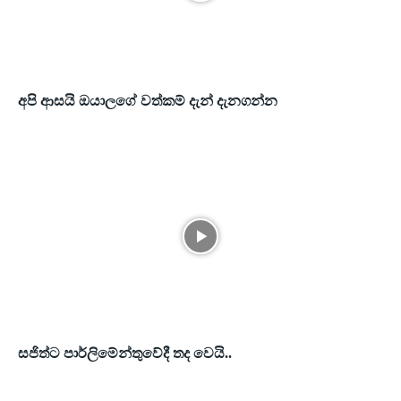
අපි ආසයි ඔයාලගේ වත්කම් දැන් දැනගන්න
සජිත්ට පාර්ලිමේන්තුවේදී තද වෙයි..