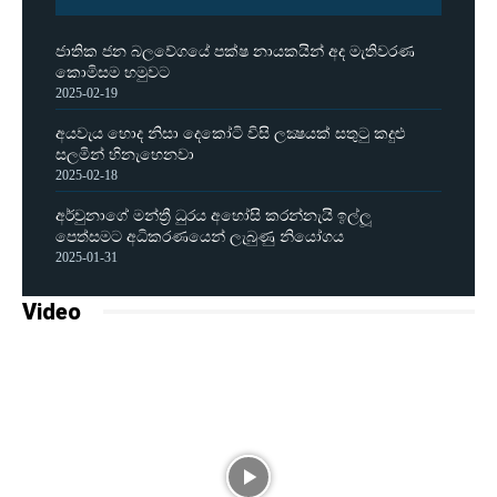
ජාතික ජන බලවේගයේ පක්ෂ නායකයින් අද මැතිවරණ
කොමිසම හමුවට
2025-02-19
අයවැය හොද නිසා දෙකෝටි විසි ලක්‍ෂයක් සතුටු කදුළු
සලමින් හිනැහෙනවා
2025-02-18
අර්චුනාගේ මන්ත්‍රී ධුරය අහෝසි කරන්නැයි ඉල්ලූ
පෙත්සමට අධිකරණයෙන් ලැබුණු නියෝගය
2025-01-31
Video