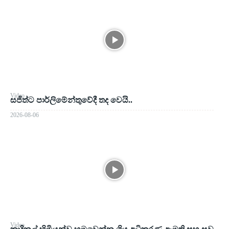
Video
සජිත්ට පාර්ලිමේන්තුවේදී තද වෙයි..
2026-08-06
Video