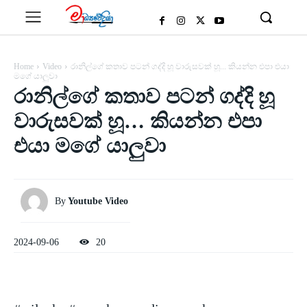
Home
Video
රානිල්ගේ කතාව පටන් ගද්දි හූ වාරුසවක් හූ... කියන්න එපා එයා
මගේ යාලුවා
රානිල්ගේ කතාව පටන් ගද්දි හූ
වාරුසවක් හූ… කියන්න එපා
එයා මගේ යාලුවා
By
Youtube Video
2024-09-06
20