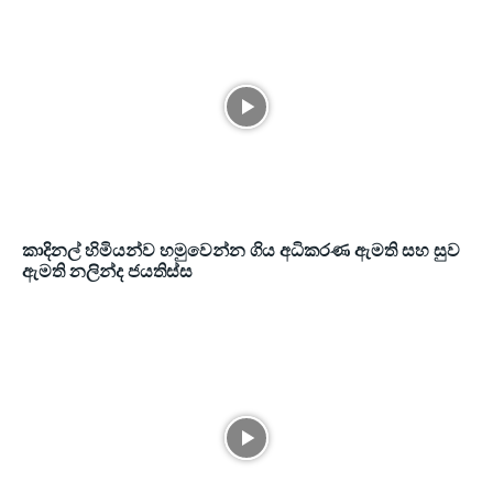
කාදිනල් හිමියන්ව හමුවෙන්න ගිය අධිකරණ ඇමති සහ සුව
ඇමති නලින්ද ජයතිස්ස