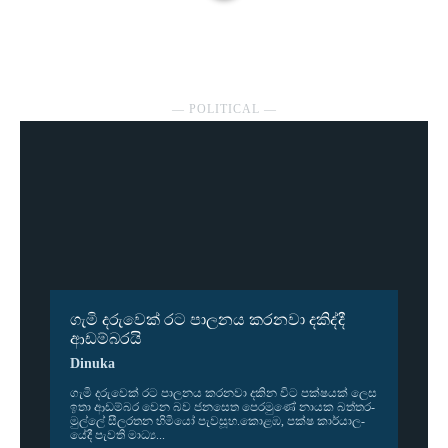
― POLITICAL ―
ගැමි දරුවෙක් රට පාලනය කරනවා දකිද්දී
ආඩම්බරයි
Dinuka
ගැමි දරු­වෙක් රට පාල­නය කර­නවා දකින විට පක්ෂ­යක් ලෙස
ඉතා ආඩ­ම්බර වෙන බව ජන­සෙත පෙර­මුණේ නායක බත්ත­ර­
මුල්ලේ සීල­ර­තන හිමියෝ පැව­සූහ.කොළඹ, පක්ෂ කාර්යා­ල­
යේදී පැවති මාධ්‍ය...