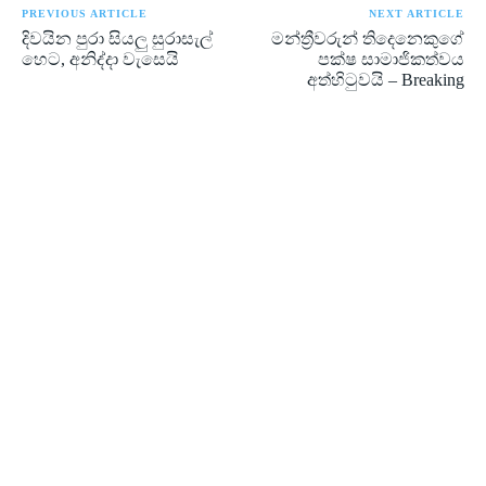
PREVIOUS ARTICLE
NEXT ARTICLE
දිවයින පුරා සියලු සුරාසැල්
මන්ත්‍රීවරුන් තිදෙනෙකුගේ
හෙට, අනිද්දා වැසෙයි
පක්ෂ සාමාජිකත්වය
අත්හිටුවයි – Breaking