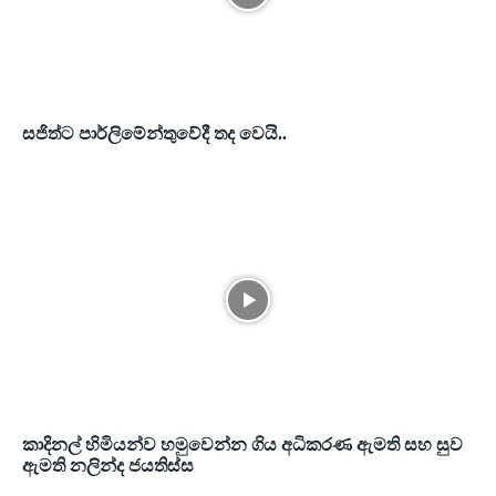
සජිත්ට පාර්ලිමේන්තුවේදී තද වෙයි..
කාදිනල් හිමියන්ව හමුවෙන්න ගිය අධිකරණ ඇමති සහ සුව
ඇමති නලින්ද ජයතිස්ස