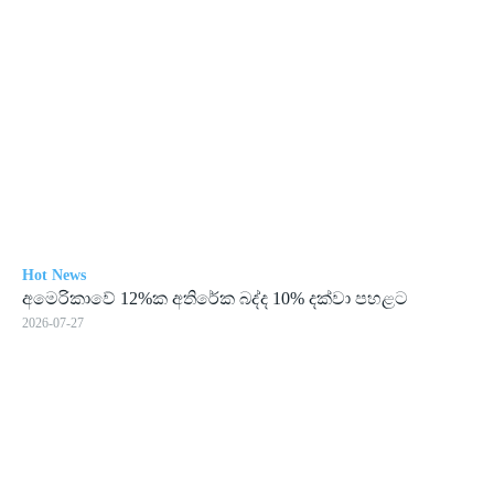
Hot News
අමෙ­රි­කාවේ 12%ක අති­රේක බද්ද 10% දක්වා පහ­ළට
2026-07-27