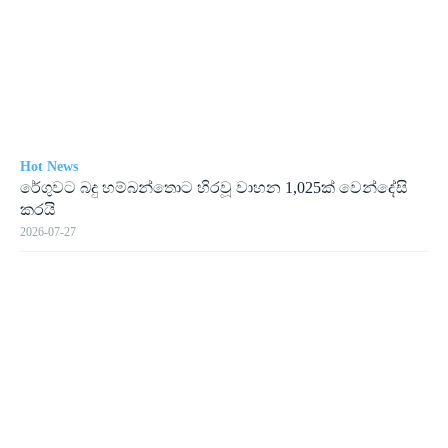
Hot News
රේගු­වට බදු හම්බ­න්තොට හිරවූ වාහන 1,025ක් වෙන්දේසි
කරයි
2026-07-27