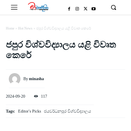
Home
Hot News
ජපුර විශ්වවිද්‍යාලය යළි විවෘත කෙරේ
ජපුර විශ්වවිද්‍යාලය යළි විවෘත
කෙරේ
By
minasha
2024-09-20
117
Tags:
Editor's Picks
ජයවර්ධනපුර විශ්වවිද්‍යාලය