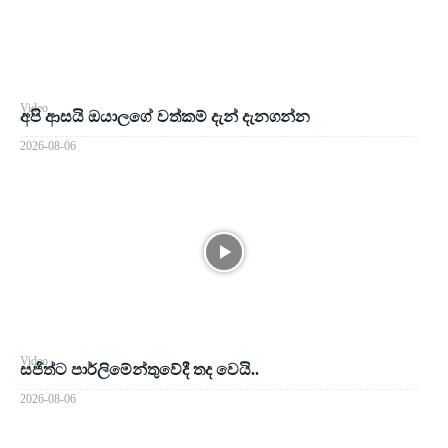
Video
අපි ආසයි ඔයාලගේ වත්කම් දැන් දැනගන්න
2026-08-06
Video
සජිත්ට පාර්ලිමේන්තුවේදී තද වෙයි..
2026-08-06