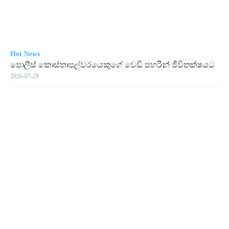
Hot News
පොලීස් කොස්තාපල්වරයෙකුගේ වෙඩි පහරින් ජීවිතක්ෂයට
2026-07-29