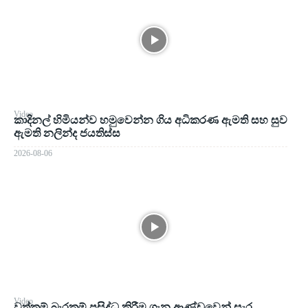
Video
කාදිනල් හිමියන්ව හමුවෙන්න ගිය අධිකරණ ඇමති සහ සුව
ඇමති නලින්ද ජයතිස්ස
2026-08-06
Video
වත්කම් බැරකම් ප්‍රසිද්ධ කිරීම ගැන ආණ්ඩුවෙන් සැර