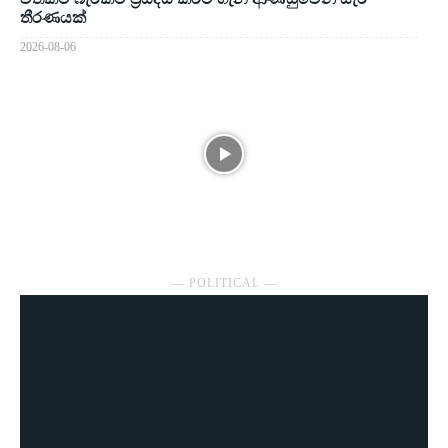
තීරණයක්
2026-08-06
― POLITICAL ―