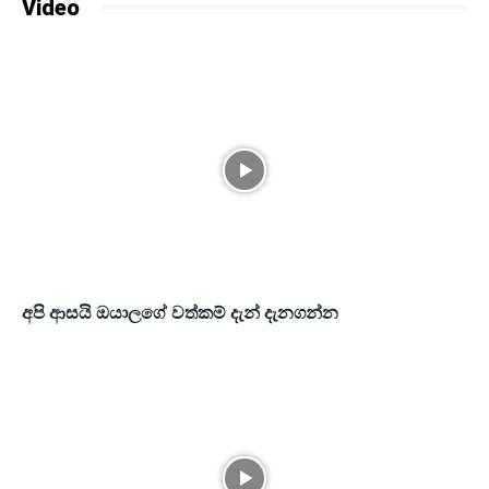
Video
අපි ආසයි ඔයාලගේ වත්කම් දැන් දැනගන්න