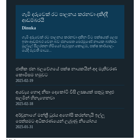
ගැමි දරුවෙක් රට පාලනය කරනවා දකිද්දී
ආඩම්බරයි
Dinuka
ගැමි දරු­වෙක් රට පාල­නය කර­නවා දකින විට පක්ෂ­යක් ලෙස
ඉතා ආඩ­ම්බර වෙන බව ජන­සෙත පෙර­මුණේ නායක බත්ත­ර­
මුල්ලේ සීල­ර­තන හිමියෝ පැව­සූහ.කොළඹ, පක්ෂ කාර්යා­ල­
යේදී පැවති මාධ්‍ය...
ජාතික ජන බලවේගයේ පක්ෂ නායකයින් අද මැතිවරණ
කොමිසම හමුවට
2025-02-19
අයවැය හොද නිසා දෙකෝටි විසි ලක්‍ෂයක් සතුටු කදුළු
සලමින් හිනැහෙනවා
2025-02-18
අර්චුනාගේ මන්ත්‍රී ධුරය අහෝසි කරන්නැයි ඉල්ලූ
පෙත්සමට අධිකරණයෙන් ලැබුණු නියෝගය
2025-01-31