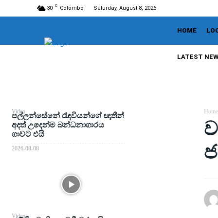
C
30
Colombo
Saturday, August 8, 2026
HOME
LO
LATEST NE
Video
Home
පල්ලන්සේනේ රැඳවියන්ගේ ඥාතීන්
ව
අදත් උදෙන්ම බන්ධනාගාරය
ගාවට එයි
ජ
2026-08-08
Video