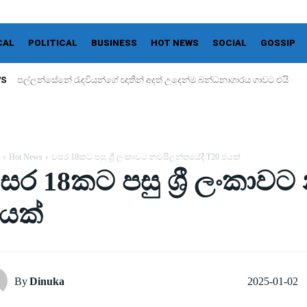
CAL
POLITICAL
BUSINESS
HOT NEWS
SOCIAL
GOSSIP
WS
පල්ලන්සේනේ රැඳවියන්ගේ ඥාතීන් අදත් උදෙන්ම බන්ධනාගාරය ගාවට එයි
Hot News
වසර 18කට පසු ශ්‍රී ලංකාවට නවසීලන්තයේදී T20 ජයක්
සර 18කට පසු ශ්‍රී ලංකාව
යක්
2025-01-02
By
Dinuka