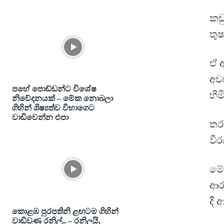
කඩු
තුෂ
ඒ 
අව
පහේ පොඩ්ඩන්ට විශේෂ
හිම
නිවේදනයක් – මේක නොබලා
ගිහින් ශිෂ්‍යත්ව විභාගෙට
වාඩිවෙන්න එපා
තර
වී
මේ
ආරම
දී
කොළඹ පුරපතිනි ළඟටම ගිහින්
වාඩිවුණ රනිල්.. – රනිලුයි,