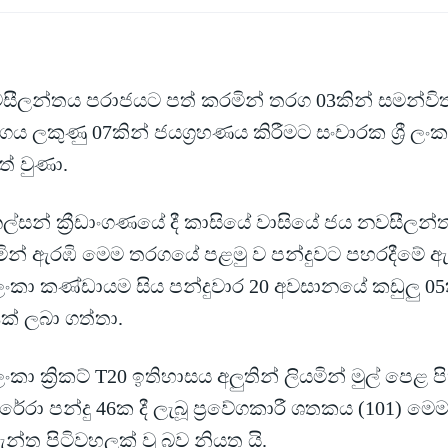
සීලන්තය පරාජයට පත් කරමින් තරග 03කින් සමන්වි
ය ලකුණු 07කින් ජයග්‍රහණය කිරීමට සංචාරක ශ්‍රී ල
් වුණා.
ල්සන් ක්‍රීඩාංගණයේ දී කාසියේ වාසියේ ජය නවසීලන්
මින් ඇරඹි මෙම තරගයේ පළමු ව පන්දුවට පහරදීමේ ඇර
රී ලංකා කණ්ඩායම සිය පන්දුවාර 20 අවසානයේ කඩුලු 05ක
ක් ලබා ගත්තා.
රී ලංකා ක්‍රිකට් T20 ඉතිහාසය අලුතින් ලියමින් මුල් පෙළ 
ේරා පන්දු 46ක දී ලැබූ ප්‍රවේගකාරී ශතකය (101) මෙ
ැන්ත පිටිවහලක් වූ බව නියත යි.