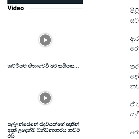
Video
පිළ
සට
ආර
රොබ
තර
කට්ටියම හිනාවෙවී බර කයියක…
දෝ
නවස
ඒ ව
යැව
පල්ලන්සේනේ රැඳවියන්ගේ ඥාතීන්
අදත් උදෙන්ම බන්ධනාගාරය ගාවට
රොබ
එයි