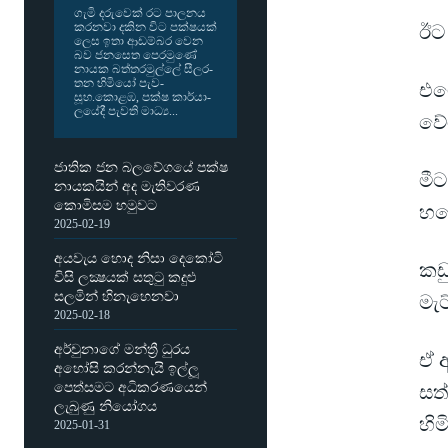
ගැමි දරු­වෙක් රට පාල­නය
කර­නවා දකින විට පක්ෂ­යක්
ඊට
ලෙස ඉතා ආඩ­ම්බර වෙන
බව ජන­සෙත පෙර­මුණේ
නායක බත්ත­ර­මුල්ලේ සීල­ර­
තන හිමියෝ පැව­
එම
සූහ.කොළඹ, පක්ෂ කාර්යා­
ල­යේදී පැවති මාධ්‍ය...
වේ
ජාතික ජන බලවේගයේ පක්ෂ
මී
නායකයින් අද මැතිවරණ
කොමිසම හමුවට
හය
2025-02-19
අයවැය හොද නිසා දෙකෝටි
කඩු
විසි ලක්‍ෂයක් සතුටු කදුළු
සලමින් හිනැහෙනවා
මැට
2025-02-18
අර්චුනාගේ මන්ත්‍රී ධුරය
ඒ 
අහෝසි කරන්නැයි ඉල්ලූ
පෙත්සමට අධිකරණයෙන්
සත
ලැබුණු නියෝගය
හිම
2025-01-31