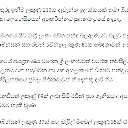
ිතුරු ඉනිම ලකුණු 219ක දැවැන්ත ඉලක්කයක් හඹා ගිය
න ලෙහෙසියෙන් අතහරින්නට සූදානම් වූයේ නැහැ.
ම්භයේ සිට ම ශ්‍රී ලංකා වේග පන්දු බලඇණියට එලව එ
ින්සන් සහ රචින් රවින්ද්‍රා ලකුණු 81ක සබඳතාවක් 
ගයේ ජයග්‍රහණය වරෙක ශ්‍රී ලංකාවටත් වරෙක නවසී
ලනය වන පසුබිමක නායක අසලංකගේ විශිෂ්ට පන්දු ය
ීලන්තයේ ප්‍රබල පිතිකරුවන් තිදෙනකු දැවී ගියා.
නවිටත් ලකුණු 69ක් ලබා සිටි රචින් දවා ගැනීමට ද අ
ීමට හැකි වුණා.
ින්සන් ලකුණු 37ක් සහ ඩැරිල් මිචෙල් ලකුණු 35ක් රැ