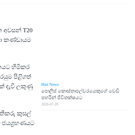
ත අවසන් T20
ංකා කණ්ඩායම
තයට හිමිකර
යුම පිළිගත්
Hot News
් දැවී ලකුණු
පොලීස් කොස්තාපල්වරයෙකුගේ වෙඩි
පහරින් ජීවිතක්ෂයට
2026-07-29
පිතිකරු කුසල්
ම ජයග්‍රහණයට