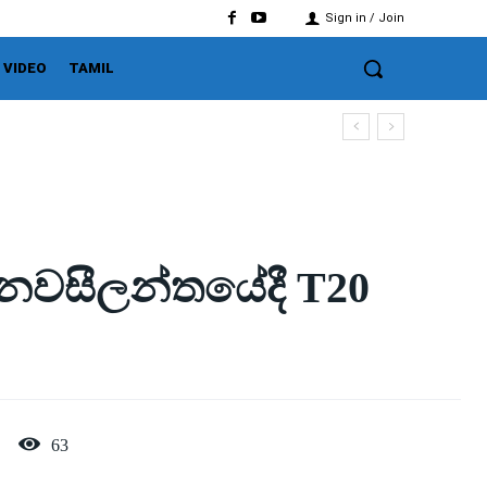
Sign in / Join
VIDEO
TAMIL
ට නවසීලන්තයේදී T20
63