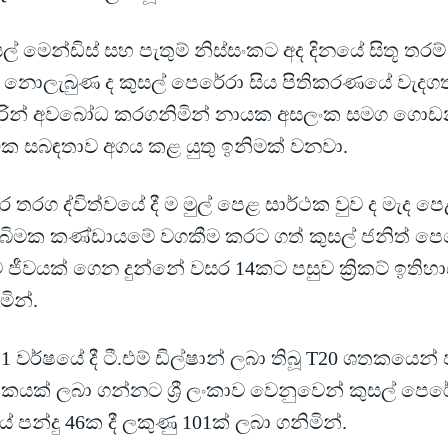
ල් මෙන්ඩිස් සහ පැතුම් නිස්සංකට අද දිනයේ සිතූ තරම
 නොලැබුණ ද කුසල් පෙරේරා සිය පිතිකරණයේ වැදග
ුරින් අවබෝධ කරගනිමින් නායක අසලංක සමග ගොඩන
0ක සබඳතාව අගය කළ යුතු ඉනිමක් වනවා.
 තරග ද්විත්වයේ දී ම මුල් පෙළ සාර්ථක වුව ද මැද පෙළ
ුබිමක කණ්ඩායමේ වගකීම කරට ගත් කුසල් ජනිත් ප
ජීවයක් ගෙන දුන්නේ වසර 14කට පසුව ක්‍රිකට් ඉතිහා
මින්.
1 වර්ෂයේ දී ටී.එම් ඩිල්ෂාන් ලබා තිබූ T20 ශතකයෙන්
කයක් ලබා ගන්නට ශ්‍රී ලංකාව වෙනුවෙන් කුසල් පෙර
ේ පන්දු 46ක දී ලකුණු 101ක් ලබා ගනිමින්.