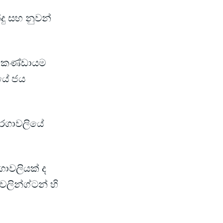
න්දු සහ නුවන්
කා කණ්ඩායම
යේ ජය
තරගාවලියේ
ාවලියක් ද
ලින්ග්ටන් හි