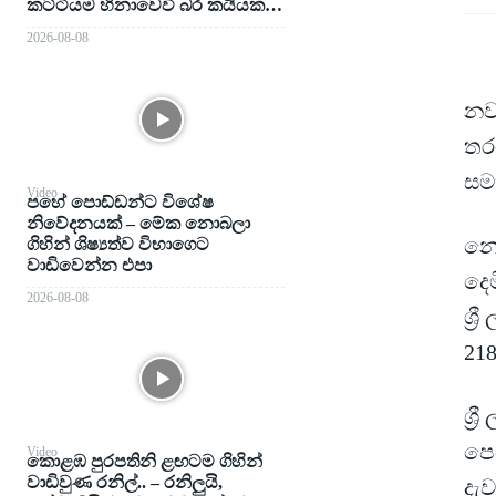
කට්ටියම හිනාවෙවී බර කයියක…
2026-08-08
නව
තරග
සමත
Video
පහේ පොඩ්ඩන්ට විශේෂ
නිවේදනයක් – මේක නොබලා
නෙ
ගිහින් ශිෂ්‍යත්ව විභාගෙට
වාඩිවෙන්න එපා
දෙ
2026-08-08
ශ්‍
218
ශ්‍
පෙර
Video
කොළඹ පුරපතිනි ළඟටම ගිහින්
වාඩිවුණ රනිල්.. – රනිලුයි,
දැව