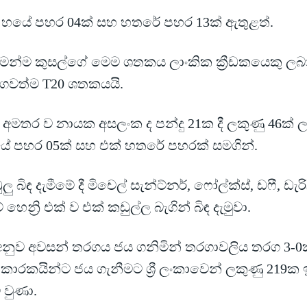
 හයේ පහර 04ක් සහ හතරේ පහර 13ක් ඇතුළත්.
ෙන්ම කුසල්ගේ මෙම ශතකය ලාංකික ක්‍රීඩකයෙකු ලබ
ගවත්ම T20 ශතකයයි.
ට අමතර ව නායක අසලංක ද පන්දු 21ක දී ලකුණු 46ක්
ේ පහර 05ක් සහ එක් හතරේ පහරක් සමගින්.
ලු බිඳ දැමීමේ දී මිචෙල් සැන්ට්නර්, ෆෝල්ක්ස්, ඩෆී, ඩැර
් හෙන්‍රි එක් ව එක් කඩුල්ල බැගින් බිඳ දැමුවා.
අනුව අවසන් තරගය ජය ගනිමින් තරගාවලිය තරග 3-0
්කාරකයින්ට ජය ගැනීමට ශ්‍රී ලංකාවෙන් ලකුණු 219
ි වුණා.