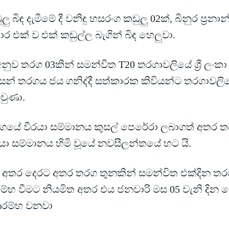
ලු බිඳ දැමීමේ දී වනිඳු හසරංග කඩුලු 02ක්, බිනුර ප්‍රනා
ාර එක් ව එක් කඩුල්ල බැගින් බිඳ හෙලුවා.
අනුව තරග 03කින් සමන්විත T20 තරගාවලියේ ශ්‍රී ලං
සන් තරගය ජය ගනිද්දී සත්කාරක කිවියන්ට තරගාවලි
ිවුණා.
ගයේ වීරයා සම්මානය කුසල් පෙරේරා ලබාගත් අතර 
රයා සම්මානය හිමි වූයේ නවසීලන්තයේ හට යි.
 අතර දෙරට අතර තරග තුනකින් සමන්විත එක්දින තරග
්භ වීමට නියමිත අතර එය ජනවාරි මස 05 වැනි දින වෙ
 ආරම්භ වනවා