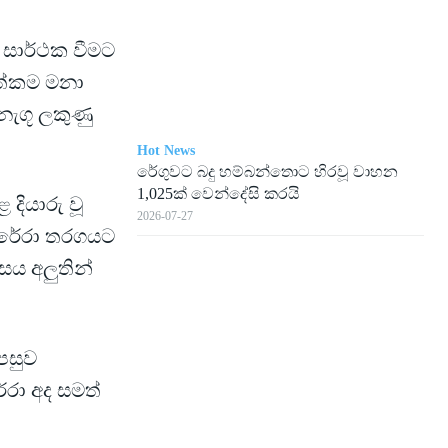
් සාර්ථක වීමට
ත්කම මනා
ැගූ ලකුණු
Hot News
රේගු­වට බදු හම්බ­න්තොට හිරවූ වාහන
1,025ක් වෙන්දේසි කරයි
 දියාරු වූ
2026-07-27
ෙරේරා තරගයට
සය අලුතින්
 පසුව
ේරා අද සමත්