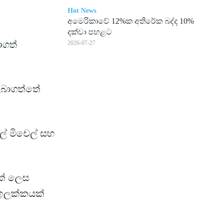
Hot News
අමෙ­රි­කාවේ 12%ක අති­රේක බද්ද 10%
දක්වා පහ­ළට
ාගත්
2026-07-27
 ලබාගත්තේ
ිල් මිචෙල් සහ
ක් ලෙස
ක ඉලක්කයක්