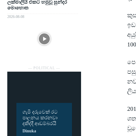
ලක්මාලියි එකට හමුවූ සුන්දර
මොහොත
කුස
2026-08-08
ඉඩ
අය
10
පෙර
― POLITICAL ―
පස
නව 
ලිය
201
ගැමි දරුවෙක් රට
ශත
පාලනය කරනවා
දකිද්දී ආඩම්බරයි
වූය
Dinuka