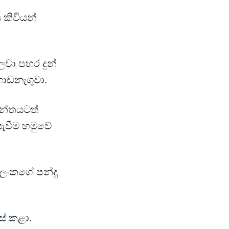
 කිවියන්
ලවා පහර දුන්
ගොඩනැගුවා.
ලන්තයටත්
ැවීම හමුවේ
සලංකගේ පන්දු
ස් කළා.