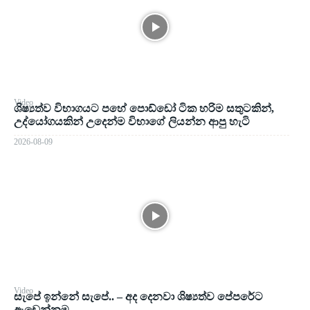
Video
ශිෂ්‍යත්ව විභාගයට පහේ පොඩ්ඩෝ ටික හරිම සතුටකින්,
උද්යෝගයකින් උදෙන්ම විභාගේ ලියන්න ආපු හැටි
2026-08-09
Video
සැපේ ඉන්නේ සැපේ.. – අද දෙනවා ශිෂ්‍යත්ව පේපරේට
ඇඩෙන්නම