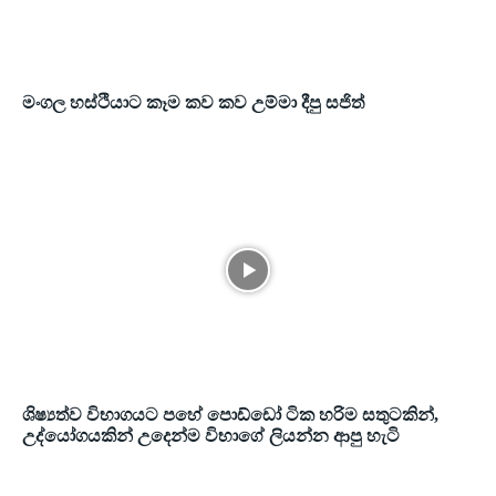
මංගල හස්ථියාට කෑම කව කව උම්මා දීපු සජිත්
ශිෂ්‍යත්ව විභාගයට පහේ පොඩ්ඩෝ ටික හරිම සතුටකින්,
උද්යෝගයකින් උදෙන්ම විභාගේ ලියන්න ආපු හැටි