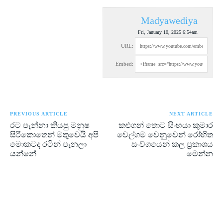
Madyawediya
Fri, January 10, 2025 6:54am
URL:
Embed:
PREVIOUS ARTICLE
NEXT ARTICLE
රට පැන්නා කියපු මනුෂ
කළුගන් තොට සිංහයා කුමාර
සිරිකොතෙන් මතුවෙයි අපි
වෙල්ගම වෙනුවෙන් රෝහිත
මොකටද රටින් පැනලා
සංව්ගයෙන් කල ප්‍රකාශය
යන්නේ
මෙන්න