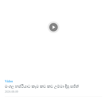
Video
මංගල හස්ථියාට කෑම කව කව උම්මා දීපු සජිත්
2026-08-09