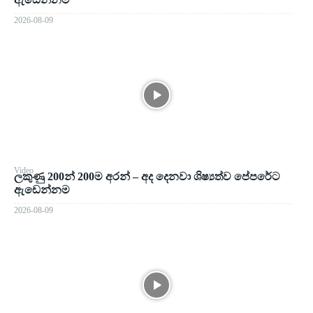
2026-08-09
Video
ලකුණු 200න් 200ම අරන් – අද දෙනවා ශිෂ්‍යත්ව පේපරේට
ඇඩෙන්නම
2026-08-09