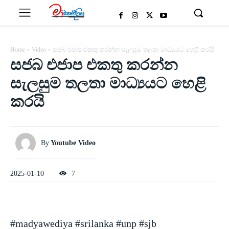
Home
Video
සජබ එජාප එකතු කරන්න සැලසුම තලතා මාධ්‍යයට හෙළි කරයි
සජබ එජාප එකතු කරන්න
සැලසුම තලතා මාධ්‍යයට හෙළි
කරයි
By
Youtube Video
2025-01-10
7
#madyawediya #srilanka #unp #sjb