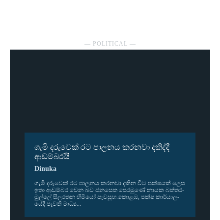
― POLITICAL ―
ගැමි දරුවෙක් රට පාලනය කරනවා දකිද්දී
ආඩම්බරයි
Dinuka
ගැමි දරු­වෙක් රට පාල­නය කර­නවා දකින විට පක්ෂ­යක් ලෙස
ඉතා ආඩ­ම්බර වෙන බව ජන­සෙත පෙර­මුණේ නායක බත්ත­ර­
මුල්ලේ සීල­ර­තන හිමියෝ පැව­සූහ.කොළඹ, පක්ෂ කාර්යා­ල­
යේදී පැවති මාධ්‍ය...