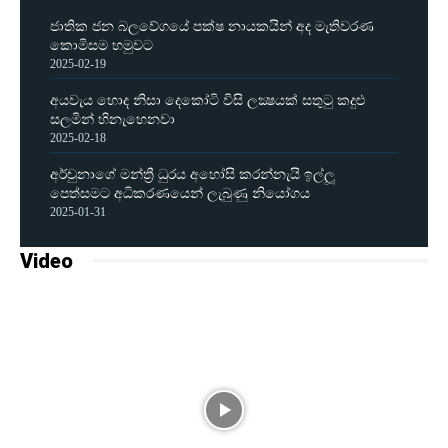
ජාතික ජන බලවේගයේ පක්ෂ නායකයින් අද මැතිවරණ
කොමිසම හමුවට
2025-02-19
අයවැය හොද නිසා දෙකෝටි විසි ලක්‍ෂයක් සතුටු කදුළු
සලමින් හිනැහෙනවා
2025-02-18
අර්චුනාගේ මන්ත්‍රී ධුරය අහෝසි කරන්නැයි ඉල්ලූ
පෙත්සමට අධිකරණයෙන් ලැබුණු නියෝගය
2025-01-31
Video