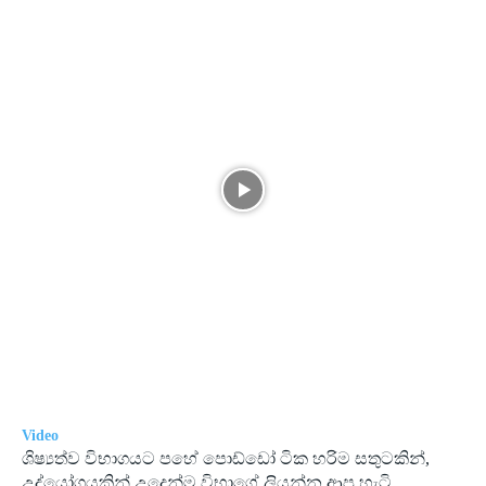
Video
ශිෂ්‍යත්ව විභාගයට පහේ පොඩ්ඩෝ ටික හරිම සතුටකින්,
උද්යෝගයකින් උදෙන්ම විභාගේ ලියන්න ආපු හැටි