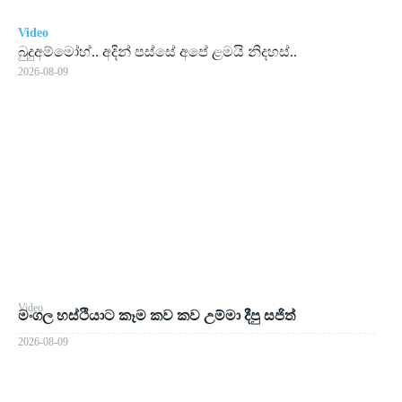
Video
බුදුඅම්මෝහ්.. අදින් පස්සේ අපේ ළමයි නිදහස්..
2026-08-09
Video
මංගල හස්ථියාට කෑම කව කව උම්මා දීපු සජිත්
2026-08-09