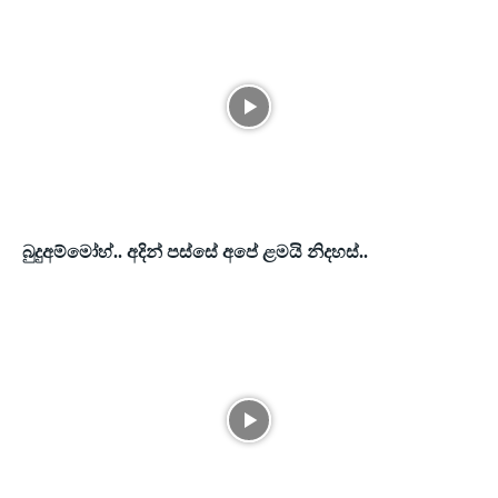
බුදුඅම්මෝහ්.. අදින් පස්සේ අපේ ළමයි නිදහස්..