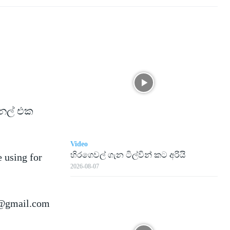
ැනල් එක
Video
හිරගෙවල් ගැන ටිල්වින් කට අරියි
e using for
2026-08-07
@gmail.com