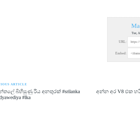
Ma
Tue, A
URL:
Embed:
IOUS ARTICLE
න්තලේ බිහිසුණු රිය අනතුරක් #srilanka
අන්න අර V8 එක හයි
dyawediya #lka