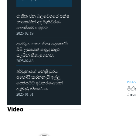
ජාතික ජන බලවේගයේ පක්ෂ
නායකයින් අද මැතිවරණ
කොමිසම හමුවට
2025-02-19
අයවැය හොද නිසා දෙකෝටි
විසි ලක්‍ෂයක් සතුටු කදුළු
සලමින් හිනැහෙනවා
2025-02-18
අර්චුනාගේ මන්ත්‍රී ධුරය
අහෝසි කරන්නැයි ඉල්ලූ
PREV
පෙත්සමට අධිකරණයෙන්
මිහි
ලැබුණු නියෝගය
#ma
2025-01-31
Video