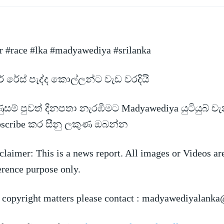
r #race #lka #madyawediya #srilanka
් රේස් පැද්ද කොල්ලන්ට වැඩ වරදියි
සම් පුවත් දිනපතා නැරඹීමට Madyawediya යුටියුබ් ච
scribe
කර සීනු ලකුණ ඔබන්න
claimer: This is a news report. All images or Videos ar
erence purpose only.
 copyright matters please contact :
madyawediyalanka