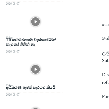
2026-08-07
#ca
කාර
Video
TB සරත් එහෙම වැස්සකටවත්
කැම්පස් ගිහින් නෑ
2026-08-07
උණු
Sub
Dis
ref
Video
අධිකරණ ඇමති සැරටම කියයි
2026-08-07
For