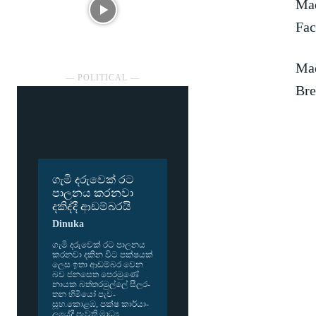
Mad
Fac
Mad
― POLITICAL ―
Bre
ගැමි දරුවෙක් රට
පාලනය කරනවා
දකිද්දී ආඩම්බරයි
Dinuka
ගැමි දරු­වෙක් රට පාල­නය
කර­නවා දකින විට පක්ෂ­යක්
ලෙස ඉතා ආඩ­ම්බර වෙන
බව ජන­සෙත පෙර­මුණේ
නායක බත්ත­ර­මුල්ලේ සීල­ර­
තන හිමියෝ පැව­
සූහ.කොළඹ, පක්ෂ කාර්යා­
ල­යේදී පැවති මාධ්‍ය...