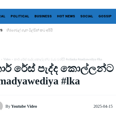
CAL
POLITICAL
BUSINESS
HOT NEWS
SOCIAL
GOSSIP
WS
හිරගෙවල් ගැන ටිල්වින් කට අරියි
Video
කාර් රේස් පැද්ද කොල්ලන්ට වැඩ වරදියි #srilanka #madyawediya #lka
ාර් රේස් පැද්ද කොල්ලන්ට 
madyawediya #lka
2025-04-15
By
Youtube Video