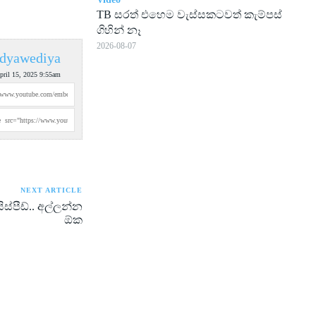
TB සරත් එහෙම වැස්සකටවත් කැම්පස්
ගිහින් නෑ
2026-08-07
dyawediya
pril 15, 2025 9:55am
NEXT ARTICLE
ස්පීඩ්.. අල්ලන්න
ඕක