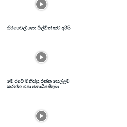
හිරගෙවල් ගැන ටිල්වින් කට අරියි
මේ රටේ මිනිස්සු එක්ක සෙල්ලම්
කරන්න එපා ජනාධිපතිතුමා