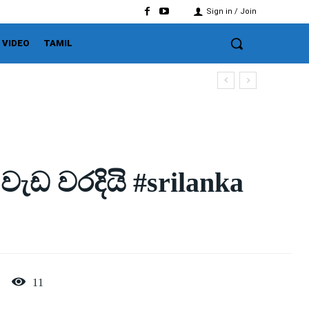
Sign in / Join
VIDEO
TAMIL
වැඩ වරදියි #srilanka
11