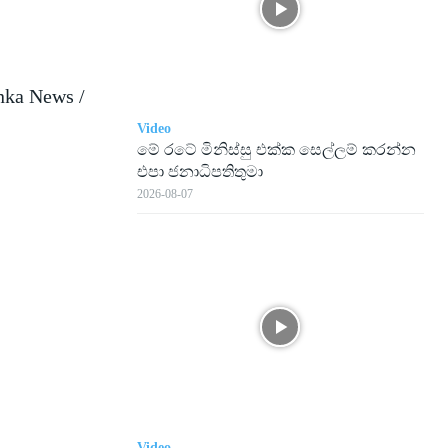
nka News /
Video
මේ රටේ මිනිස්සු එක්ක සෙල්ලම් කරන්න
එපා ජනාධිපතිතුමා
2026-08-07
Video