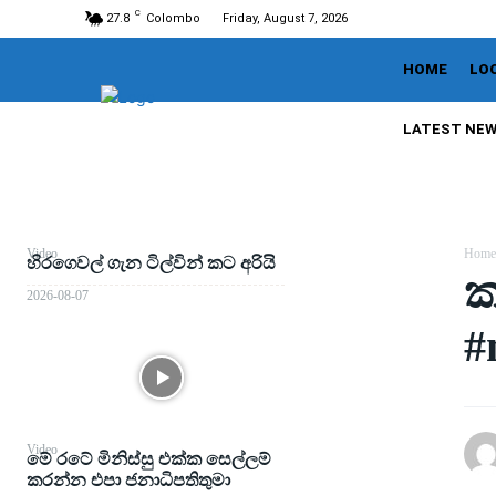
C
27.8
Colombo
Friday, August 7, 2026
HOME
LO
LATEST NE
Video
Home
හිරගෙවල් ගැන ටිල්වින් කට අරියි
ක
2026-08-07
#
Video
මේ රටේ මිනිස්සු එක්ක සෙල්ලම්
කරන්න එපා ජනාධිපතිතුමා