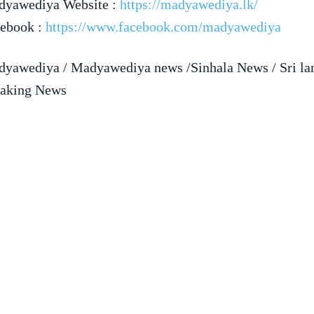
yawediya Website :
https://madyawediya.lk/
ebook :
https://www.facebook.com/madyawediya
yawediya / Madyawediya news /Sinhala News / Sri la
aking News