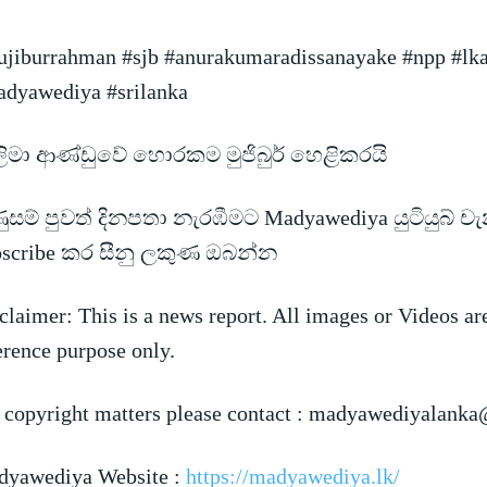
jiburrahman #sjb #anurakumaradissanayake #npp #lk
dyawediya #srilanka
ලිමා ආණ්ඩුවේ හොරකම මුජිබුර් හෙළිකරයි
සම් පුවත් දිනපතා නැරඹීමට Madyawediya යුටියුබ් ච
bscribe කර සීනු ලකුණ ඔබන්න
claimer: This is a news report. All images or Videos ar
erence purpose only.
 copyright matters please contact :
madyawediyalanka
yawediya Website :
https://madyawediya.lk/