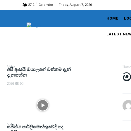
C
27.2
Colombo
Friday, August 7, 2026
HOME
LO
LATEST NE
Video
Home
අපි ආසයි ඔයාලගේ වත්කම් දැන්
ම
දැනගන්න
2026-08-06
Video
සජිත්ට පාර්ලිමේන්තුවේදී තද