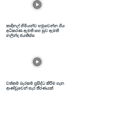
කාදිනල් හිමියන්ව හමුවෙන්න ගිය
අධිකරණ ඇමති සහ සුව ඇමති
නලින්ද ජයතිස්ස
වත්කම් බැරකම් ප්‍රසිද්ධ කිරීම ගැන
ආණ්ඩුවෙන් සැර තීරණයක්