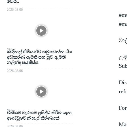
වෙයි..
2026-08-06
#mu
#ma
මා
Video
කාදිනල් හිමියන්ව හමුවෙන්න ගිය
උණු
අධිකරණ ඇමති සහ සුව ඇමති
නලින්ද ජයතිස්ස
Su
2026-08-06
Dis
ref
For
Video
වත්කම් බැරකම් ප්‍රසිද්ධ කිරීම ගැන
ආණ්ඩුවෙන් සැර තීරණයක්
Mad
2026-08-06