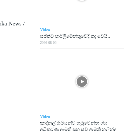
nka News /
Video
සජිත්ට පාර්ලිමේන්තුවේදී තද වෙයි..
2026-08-06
Video
කාදිනල් හිමියන්ව හමුවෙන්න ගිය
අධිකරණ ඇමති සහ සුව ඇමති නලින්ද