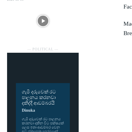
Fac
Mad
Bre
― POLITICAL ―
ගැමි දරුවෙක් රට
පාලනය කරනවා
දකිද්දී ආඩම්බරයි
Dinuka
ගැමි දරු­වෙක් රට පාල­නය
කර­නවා දකින විට පක්ෂ­යක්
ලෙස ඉතා ආඩ­ම්බර වෙන
බව ජන­සෙත පෙර­මුණේ