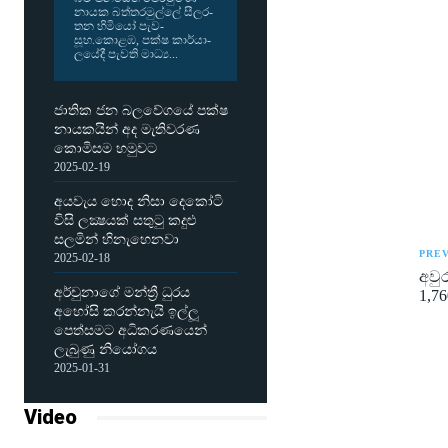
නායක බත්ත­ර­මුල්ලේ සීල­ර­
තන හිමියෝ පැව­
සූහ.කොළඹ, පක්ෂ කාර්යා­
ල­යේදී පැවති මාධ්‍ය...
ජාතික ජන බලවේගයේ පක්ෂ
නායකයින් අද මැතිවරණ
කොමිසම හමුවට
2025-02-19
අයවැය හොද නිසා දෙකෝටි
විසි ලක්‍ෂයක් සතුටු කදුළු
සලමින් හිනැහෙනවා
PREV
2025-02-18
අවු
අර්චුනාගේ මන්ත්‍රී ධුරය
1,76
අහෝසි කරන්නැයි ඉල්ලූ
පෙත්සමට අධිකරණයෙන්
ලැබුණු නියෝගය
2025-01-31
Video