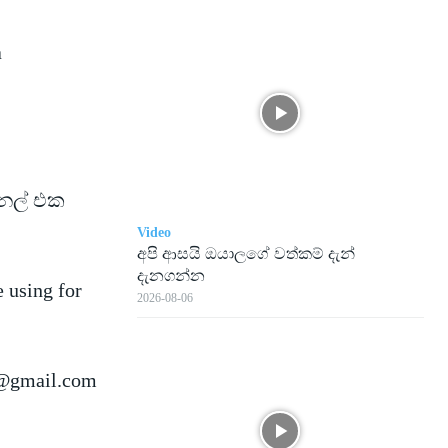
a
ැනල්
එක
Video
අපි ආසයි ඔයාලගේ වත්කම් දැන්
දැනගන්න
e using for
2026-08-06
@gmail.com