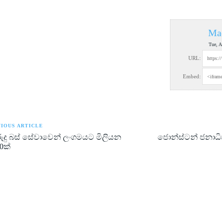
Ma
Tue, A
URL:
Embed:
IOUS ARTICLE
රුදු බස් සේවාවෙන් ලංගමයට මිලියන
ජොන්ස්ටන් ජනාධි
0ක්