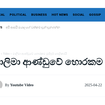
CAL
POLITICAL
BUSINESS
HOT NEWS
SOCIAL
GOSSIP
WS
අපි ආසයි ඔයාලගේ වත්කම් දැන් දැනගන්න
Video
මාලිමා ආණ්ඩුවේ හොරකම මුජිබුර් හෙළිකරයි
ාලිමා ආණ්ඩුවේ හොරකම මු
2025-04-22
By
Youtube Video