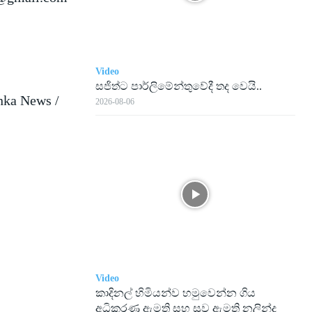
Video
සජිත්ට පාර්ලිමේන්තුවේදී තද වෙයි..
nka News /
2026-08-06
Video
කාදිනල් හිමියන්ව හමුවෙන්න ගිය
අධිකරණ ඇමති සහ සුව ඇමති නලින්ද