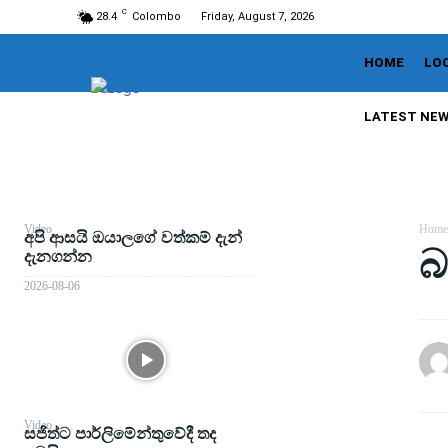
C
28.4
Colombo
Friday, August 7, 2026
HOME
LO
LATEST NE
Video
Home
අපි ආසයි ඔයාලගේ වත්කම් දැන්
බ
දැනගන්න
2026-08-06
Video
සජිත්ට පාර්ලිමේන්තුවේදී තද