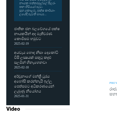
නායක බත්ත­ර­මුල්ලේ සීල­ර­
තන හිමියෝ පැව­
සූහ.කොළඹ, පක්ෂ කාර්යා­
ල­යේදී පැවති මාධ්‍ය...
ජාතික ජන බලවේගයේ පක්ෂ
නායකයින් අද මැතිවරණ
කොමිසම හමුවට
2025-02-19
අයවැය හොද නිසා දෙකෝටි
විසි ලක්‍ෂයක් සතුටු කදුළු
සලමින් හිනැහෙනවා
2025-02-18
අර්චුනාගේ මන්ත්‍රී ධුරය
අහෝසි කරන්නැයි ඉල්ලූ
PREV
පෙත්සමට අධිකරණයෙන්
රාජ
ලැබුණු නියෝගය
සහභ
2025-01-31
Video