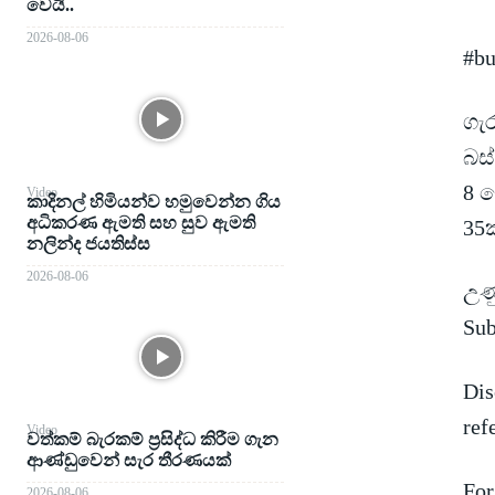
වෙයි..
2026-08-06
#bu
ගැර
බස්
8 ද
Video
කාදිනල් හිමියන්ව හමුවෙන්න ගිය
අධිකරණ ඇමති සහ සුව ඇමති
35
නලින්ද ජයතිස්ස
2026-08-06
උණු
Su
Dis
ref
Video
වත්කම් බැරකම් ප්‍රසිද්ධ කිරීම ගැන
ආණ්ඩුවෙන් සැර තීරණයක්
For
2026-08-06