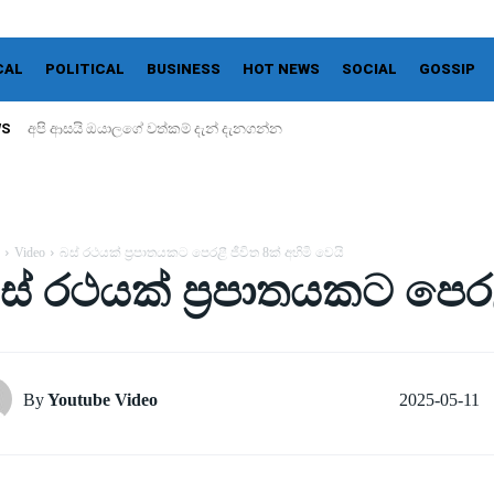
CAL
POLITICAL
BUSINESS
HOT NEWS
SOCIAL
GOSSIP
WS
අපි ආසයි ඔයාලගේ වත්කම් දැන් දැනගන්න
Video
බස් රථයක් ප්‍රපාතයකට පෙරළී ජීවිත 8ක් අහිමි වෙයි
ස් රථයක් ප්‍රපාතයකට පෙරළී
2025-05-11
By
Youtube Video