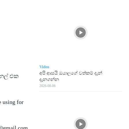
Video
අපි ආසයි ඔයාලගේ වත්කම් දැන්
ැනල් එක
දැනගන්න
2026-08-06
e using for
@gmail.com