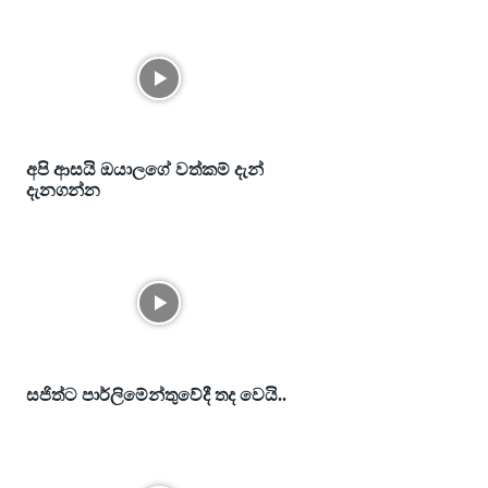
අපි ආසයි ඔයාලගේ වත්කම් දැන්
දැනගන්න
සජිත්ට පාර්ලිමේන්තුවේදී තද වෙයි..