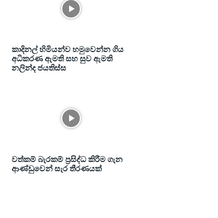
කාදිනල් හිමියන්ව හමුවෙන්න ගිය
අධිකරණ ඇමති සහ සුව ඇමති
නලින්ද ජයතිස්ස
වත්කම් බැරකම් ප්‍රසිද්ධ කිරීම ගැන
ආණ්ඩුවෙන් සැර තීරණයක්