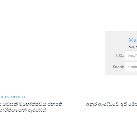
Ma
Sun, 
URL:
Embed:
IOUS ARTICLE
්‍ය වෙසක් මහෝත්සවය ජනපති
අනුර ආණ්ඩුවේ අපි ම
ාගිත්වයෙන් ඇරඹෙයි