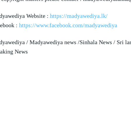
yawediya Website :
https://madyawediya.lk/
ebook :
https://www.facebook.com/madyawediya
yawediya / Madyawediya news /Sinhala News / Sri la
aking News