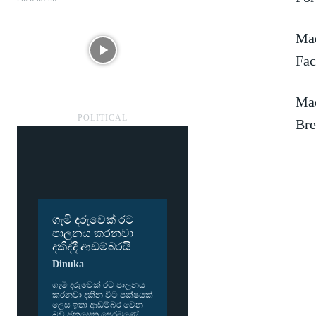
Mad
Fac
Mad
― POLITICAL ―
Bre
ගැමි දරුවෙක් රට
පාලනය කරනවා
දකිද්දී ආඩම්බරයි
Dinuka
ගැමි දරු­වෙක් රට පාල­නය
කර­නවා දකින විට පක්ෂ­යක්
ලෙස ඉතා ආඩ­ම්බර වෙන
බව ජන­සෙත පෙර­මුණේ