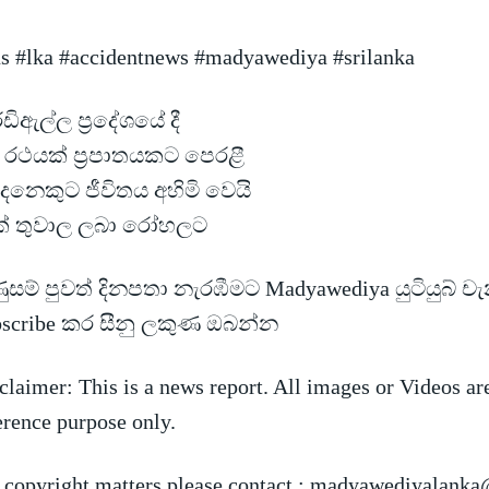
s #lka #accidentnews #madyawediya #srilanka
ඩිඇල්ල ප්‍රදේශයේ දී
 රථයක් ප්‍රපාතයකට පෙරළී
ෙනෙකුට ජීවිතය අහිමි වෙයි
ක් තුවාල ලබා
රෝහලට
සම් පුවත් දිනපතා නැරඹීමට Madyawediya යුටියුබ් ච
bscribe කර සීනු ලකුණ ඔබන්න
claimer: This is a news report. All images or Videos ar
erence purpose only.
 copyright matters please contact :
madyawediyalanka