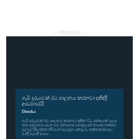
― POLITICAL ―
ගැමි දරුවෙක් රට පාලනය කරනවා දකිද්දී
ආඩම්බරයි
Dinuka
ගැමි දරු­වෙක් රට පාල­නය කර­නවා දකින විට පක්ෂ­යක් ලෙස
ඉතා ආඩ­ම්බර වෙන බව ජන­සෙත පෙර­මුණේ නායක බත්ත­ර­
මුල්ලේ සීල­ර­තන හිමියෝ පැව­සූහ.කොළඹ, පක්ෂ කාර්යා­ල­
යේදී පැවති මාධ්‍ය...