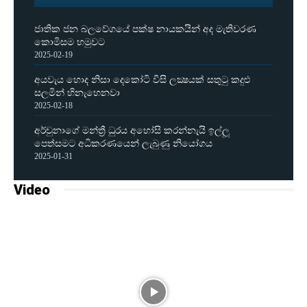
ජාතික ජන බලවේගයේ පක්ෂ නායකයින් අද මැතිවරණ
කොමිසම හමුවට
2025-02-19
අයවැය හොද නිසා දෙකෝටි විසි ලක්‍ෂයක් සතුටු කදුළු
සලමින් හිනැහෙනවා
2025-02-18
අර්චුනාගේ මන්ත්‍රී ධුරය අහෝසි කරන්නැයි ඉල්ලූ
පෙත්සමට අධිකරණයෙන් ලැබුණු නියෝගය
2025-01-31
Video