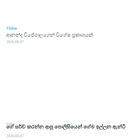
Video
ආනන්ද විජේපාලගෙන් විශේෂ ප්‍රකාශයක්
2026-08-07
Video
ගේ සර්ච් කරන්න ආපු පොලිසියෙන් ගේම ඉල්ලන ඇන්ටි
2026-08-07