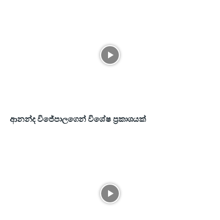
ආනන්ද විජේපාලගෙන් විශේෂ ප්‍රකාශයක්