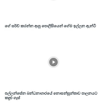
ගේ සර්ච් කරන්න ආපු පොලිසියෙන් ගේම ඉල්ලන ඇන්ටි
පල්ලන්සේන බන්ධනාගාරයේ නොසන්සුන්තාව පාලනයට
කදුළු ගෑස්