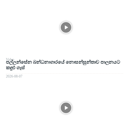
Video
පල්ලන්සේන බන්ධනාගාරයේ නොසන්සුන්තාව පාලනයට
කදුළු ගෑස්
2026-08-07