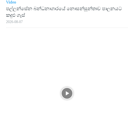
Video
පල්ලන්සේන බන්ධනාගාරයේ නොසන්සුන්තාව පාලනයට
කදුළු ගෑස්
2026-08-07