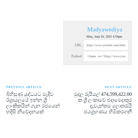
Madyawediya
Mon, June 16, 2025 4:54pm
URL:
Embed:
PREVIOUS ARTICLE
NEXT ARTICLE
බිහිසුණු යුද්ධයට මැදිව
මුදල රුපියල් 474,599,422.00
ඊශ්‍රායලයේ ඉන්න ශ්‍රී
ක ශ්‍රී ලංකාවේ එදාමෙදාතුර
ලාංකිකයින් ගැන රජයෙන්
දැවැන්තම ලොතරැයි
හදිසි නිවේදනයක්
ජයග්‍රහණය හිමිකරගනී