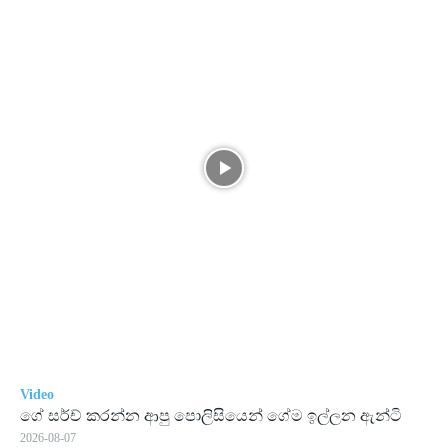
Video
ගේ සර්ච් කරන්න ආපු පොලිසියෙන් ගේම ඉල්ලන ඇන්ටි
2026-08-07