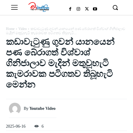
Home
Video
කඩාවැටුණු ගුවන් යානයෙන් පණ බේරාගත් විශ්වාශ් ගිනිජාලාව
මැදින් මතුවූහැටි කැමරාවක පටිගතව තිබූහැටි...
කඩාවැටුණු ගුවන් යානයෙන්
පණ බේරාගත් විශ්වාශ්
ගිනිජාලාව මැදින් මතුවූහැටි
කැමරාවක පටිගතව තිබූහැටි
මෙන්න
By
Youtube Video
2025-06-16
6