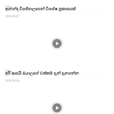
Video
ආනන්ද විජේපාලගෙන් විශේෂ ප්‍රකාශයක්
2026-08-07
Video
අපි ආසයි ඔයාලගේ වත්කම් දැන් දැනගන්න
2026-08-06