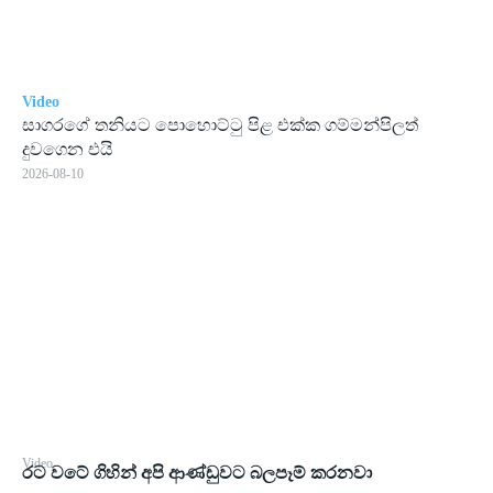
Video
සාගරගේ තනියට පොහොට්ටු පිළ එක්ක ගම්මන්පිලත්
දුවගෙන එයි
2026-08-10
Video
රට වටේ ගිහින් අපි ආණ්ඩුවට බලපෑම් කරනවා