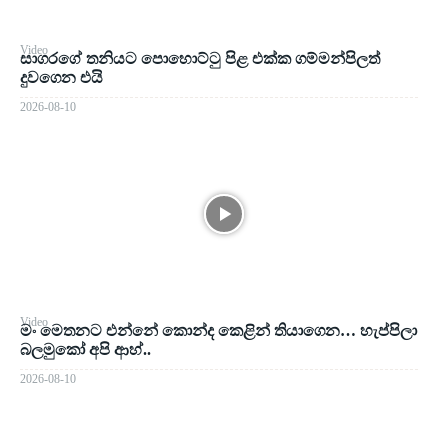
Video
සාගරගේ තනියට පොහොට්ටු පිළ එක්ක ගම්මන්පිලත්
දුවගෙන එයි
2026-08-10
Video
මං මෙතනට එන්නේ කොන්ද කෙළින් තියාගෙන… හැප්පිලා
බලමුකෝ අපි ආහ්..
2026-08-10