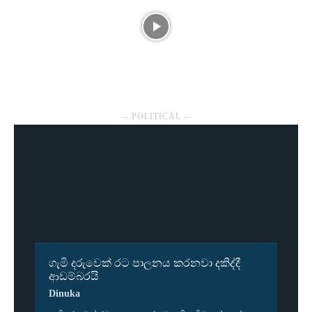
― POLITICAL ―
ගැමි දරුවෙක් රට පාලනය කරනවා දකිද්දී
ආඩම්බරයි
Dinuka