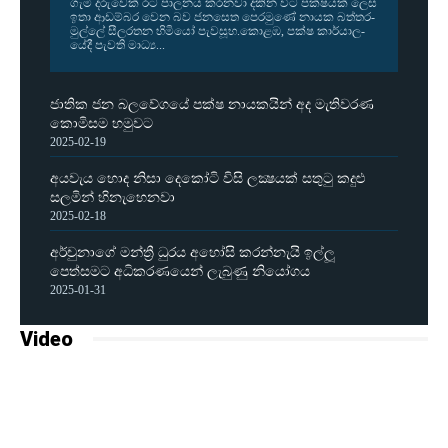
ගැමි දරු­වෙක් රට පාල­නය කර­නවා දකින විට පක්ෂ­යක් ලෙස
ඉතා ආඩ­ම්බර වෙන බව ජන­සෙත පෙර­මුණේ නායක බත්ත­ර­
මුල්ලේ සීල­ර­තන හිමියෝ පැව­සූහ.කොළඹ, පක්ෂ කාර්යා­ල­
යේදී පැවති මාධ්‍ය...
ජාතික ජන බලවේගයේ පක්ෂ නායකයින් අද මැතිවරණ
කොමිසම හමුවට
2025-02-19
අයවැය හොද නිසා දෙකෝටි විසි ලක්‍ෂයක් සතුටු කදුළු
සලමින් හිනැහෙනවා
2025-02-18
අර්චුනාගේ මන්ත්‍රී ධුරය අහෝසි කරන්නැයි ඉල්ලූ
පෙත්සමට අධිකරණයෙන් ලැබුණු නියෝගය
2025-01-31
Video