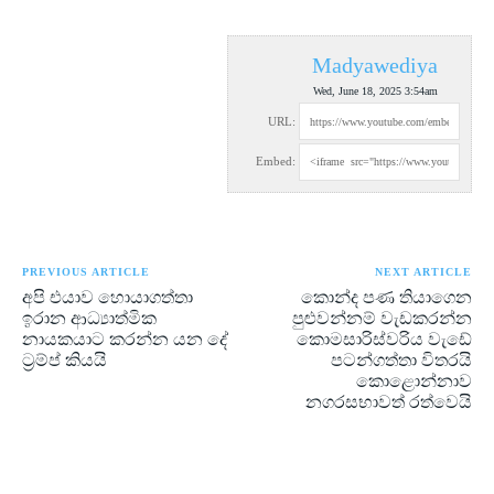
Madyawediya
Wed, June 18, 2025 3:54am
URL:
Embed:
PREVIOUS ARTICLE
NEXT ARTICLE
අපි එයාව හොයාගත්තා
කොන්ද පණ තියාගෙන
ඉරාන ආධ්‍යාත්මික
පුළුවන්නම් වැඩකරන්න
නායකයාට කරන්න යන දේ
කොමසාරිස්වරිය වැඩේ
ට්‍රම්ප් කියයි
පටන්ගත්තා විතරයි
කොළොන්නාව
නගරසභාවත් රත්වෙයි