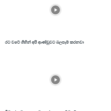
රට වටේ ගිහින් අපි ආණ්ඩුවට බලපෑම් කරනවා