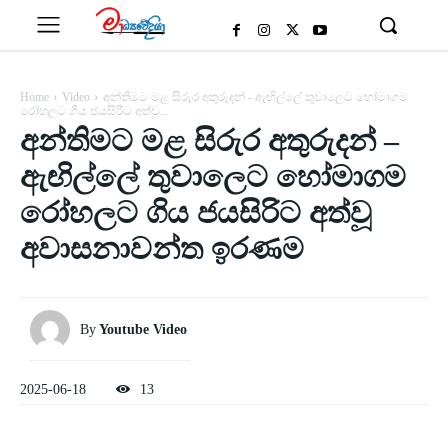
Home
Video
අන්තිමට මළ සිරුර අතුරුදන් - ඇඟිල්ලේ තුවාලෙට හෝමාගම
රෝහලට ගිය ජයසිරිට අත්වූ...
අන්තිමට මළ සිරුර අතුරුදන් –
ඇඟිල්ලේ තුවාලෙට හෝමාගම
රෝහලට ගිය ජයසිරිට අත්වූ
අවාසනාවන්ත ඉරණම
By
Youtube Video
2025-06-18
13