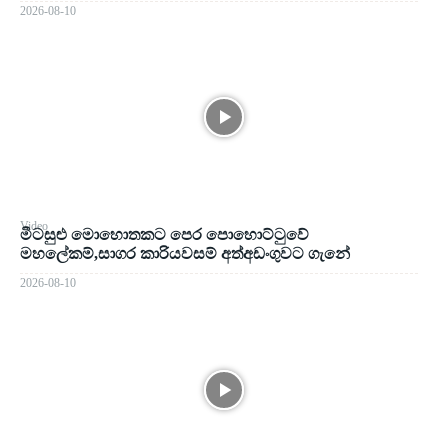
2026-08-10
Video
මීටසුළු මොහොතකට පෙර පොහොට්ටුවේ
මහලේකම්,සාගර කාරියවසම් අත්අඩංගුවට ගැනේ
2026-08-10