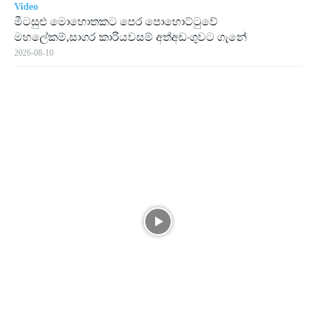
Video
මීටසුළු මොහොතකට පෙර පොහොට්ටුවේ
මහලේකම්,සාගර කාරියවසම් අත්අඩංගුවට ගැනේ
2026-08-10