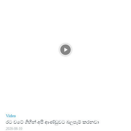
Video
රට වටේ ගිහින් අපි ආණ්ඩුවට බලපෑම් කරනවා
2026-08-10