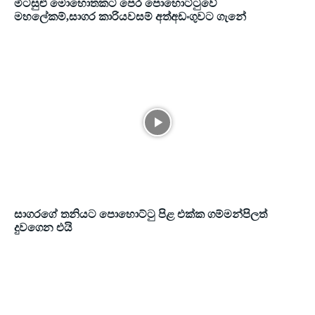
මීටසුළු මොහොතකට පෙර පොහොට්ටුවේ
මහලේකම්,සාගර කාරියවසම් අත්අඩංගුවට ගැනේ
සාගරගේ තනියට පොහොට්ටු පිළ එක්ක ගම්මන්පිලත්
දුවගෙන එයි