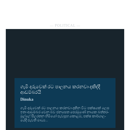
― POLITICAL ―
ගැමි දරුවෙක් රට පාලනය කරනවා දකිද්දී
ආඩම්බරයි
Dinuka
ගැමි දරු­වෙක් රට පාල­නය කර­නවා දකින විට පක්ෂ­යක් ලෙස
ඉතා ආඩ­ම්බර වෙන බව ජන­සෙත පෙර­මුණේ නායක බත්ත­ර­
මුල්ලේ සීල­ර­තන හිමියෝ පැව­සූහ.කොළඹ, පක්ෂ කාර්යා­ල­
යේදී පැවති මාධ්‍ය...