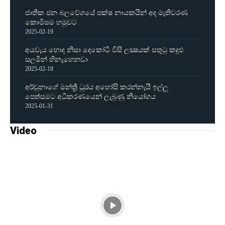
ජාතික ජන බලවේගයේ පක්ෂ නායකයින් අද මැතිවරණ
කොමිසම හමුවට
2025-02-19
අයවැය හොද නිසා දෙකෝටි විසි ලක්‍ෂයක් සතුටු කදුළු
සලමින් හිනැහෙනවා
2025-02-18
අර්චුනාගේ මන්ත්‍රී ධුරය අහෝසි කරන්නැයි ඉල්ලූ
පෙත්සමට අධිකරණයෙන් ලැබුණු නියෝගය
2025-01-31
Video