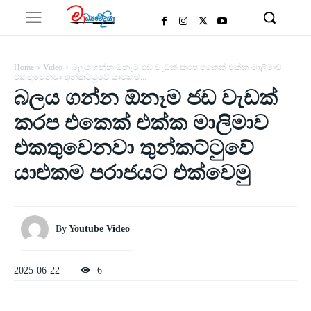
Home
Video
බලය ගන්න ඕනෑම ජඩ වැඩක් කරප එකෙක් එක්ක මාලිමාව
එකතුවෙනවා තුන්කට්ටුවේ යාළුකම...
බලය ගන්න ඕනෑම ජඩ වැඩක්
කරප එකෙක් එක්ක මාලිමාව
එකතුවෙනවා තුන්කට්ටුවේ
යාළුකම පරාජයට එක්වෙමු
By
Youtube Video
2025-06-22
6