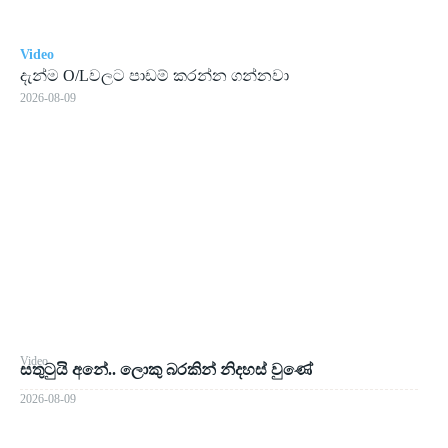
Video
දැන්ම O/Lවලට පාඩම් කරන්න ගන්නවා
2026-08-09
Video
සතුටුයි අනේ.. ලොකු බරකින් නිදහස් වුණේ
2026-08-09