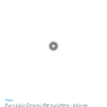
Video
ලියලා දැම්මා විභාගෙට හික් ගෑවෙන්නම – අම්මා අද