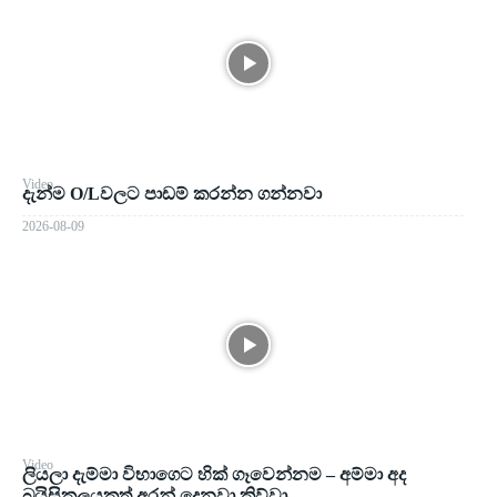
Video
දැන්ම O/Lවලට පාඩම් කරන්න ගන්නවා
2026-08-09
Video
ලියලා දැම්මා විභාගෙට හික් ගෑවෙන්නම – අම්මා අද
බයිසිකලයකුත් අරන් දෙනවා කිව්වා