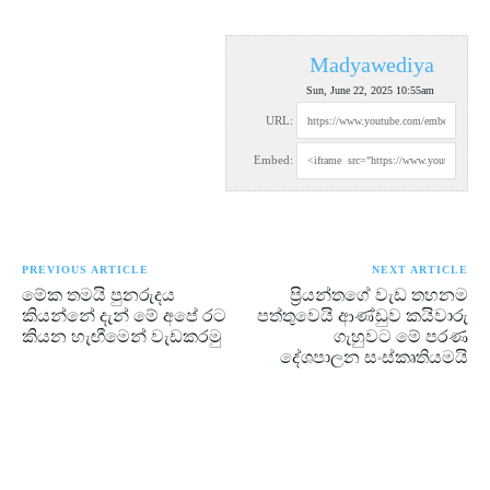
Madyawediya
Sun, June 22, 2025 10:55am
URL:
Embed:
PREVIOUS ARTICLE
NEXT ARTICLE
මේක තමයි පුනරුදය
ප්‍රියන්තගේ වැඩ තහනම
කියන්නේ දැන් මේ අපේ රට
පත්තුවෙයි ආණ්ඩුව කයිවාරු
කියන හැඟීමෙන් වැඩකරමු
ගැහුවට මේ පරණ
දේශපාලන සංස්කෘතියමයි