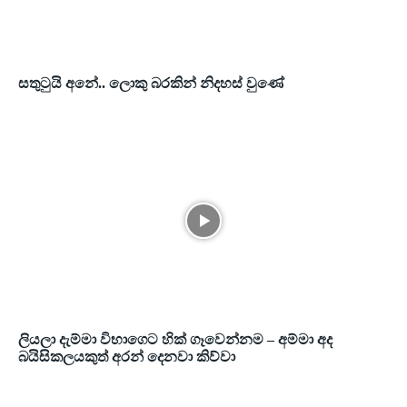
සතුටුයි අනේ.. ලොකු බරකින් නිදහස් වුණේ
ලියලා දැම්මා විභාගෙට හික් ගෑවෙන්නම – අම්මා අද
බයිසිකලයකුත් අරන් දෙනවා කිව්වා