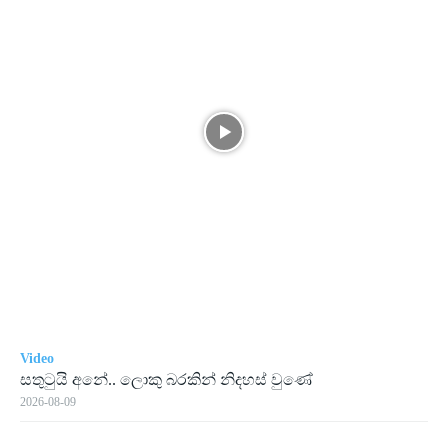
Video
සතුටුයි අනේ.. ලොකු බරකින් නිදහස් වුණේ
2026-08-09