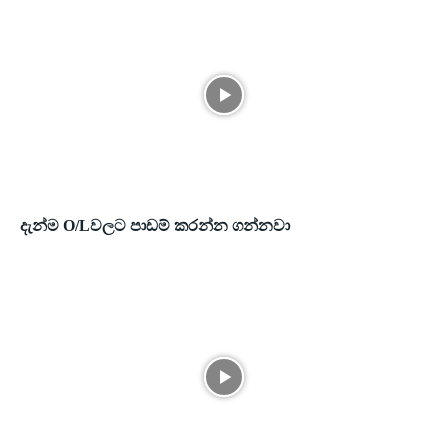
දැන්ම O/Lවලට පාඩම් කරන්න ගන්නවා