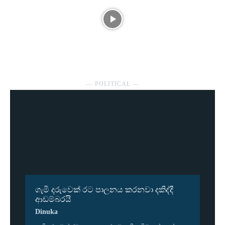
― POLITICAL ―
ගැමි දරුවෙක් රට පාලනය කරනවා දකිද්දී
ආඩම්බරයි
Dinuka