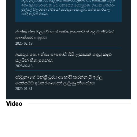
ගැමි දරු­වෙක් රට පාල­නය කර­නවා දකින විට පක්ෂ­යක් ලෙස
ඉතා ආඩ­ම්බර වෙන බව ජන­සෙත පෙර­මුණේ නායක බත්ත­ර­
මුල්ලේ සීල­ර­තන හිමියෝ පැව­සූහ.කොළඹ, පක්ෂ කාර්යා­ල­
යේදී පැවති මාධ්‍ය...
ජාතික ජන බලවේගයේ පක්ෂ නායකයින් අද මැතිවරණ
කොමිසම හමුවට
2025-02-19
අයවැය හොද නිසා දෙකෝටි විසි ලක්‍ෂයක් සතුටු කදුළු
සලමින් හිනැහෙනවා
2025-02-18
අර්චුනාගේ මන්ත්‍රී ධුරය අහෝසි කරන්නැයි ඉල්ලූ
පෙත්සමට අධිකරණයෙන් ලැබුණු නියෝගය
2025-01-31
Video