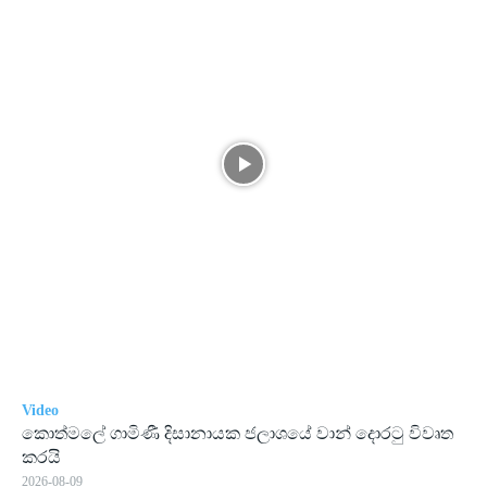
Video
කොත්මලේ ගාමිණී දිසානායක ජලාශයේ වාන් දොරටු විවෘත
කරයි
2026-08-09