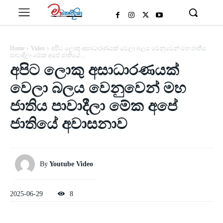
Home
Video
අපිට ලොකු අසාධාරණයක් වෙලා බලය වෙනුවෙන් මහ ජාතිය
පාවාදීලා මේක අපේ ජාතියේ...
අපිට ලොකු අසාධාරණයක්
වෙලා බලය වෙනුවෙන් මහ
ජාතිය පාවාදීලා මේක අපේ
ජාතියේ අවාසනාව
By
Youtube Video
2025-06-29
8