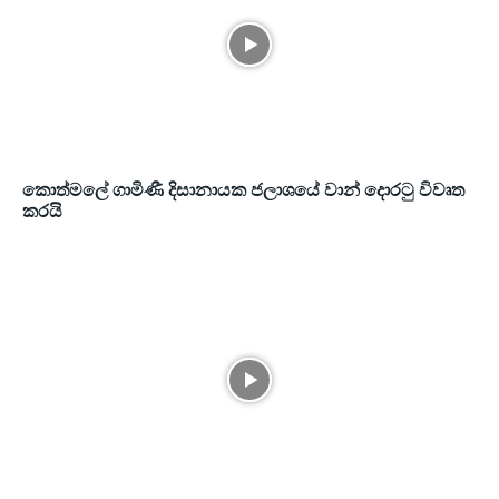
කොත්මලේ ගාමිණී දිසානායක ජලාශයේ වාන් දොරටු විවෘත
කරයි