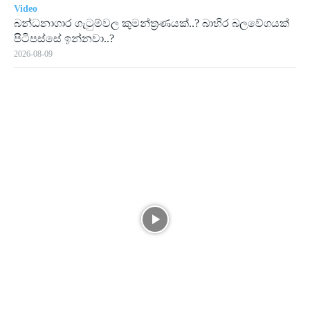
Video
බන්ධනාගාර ගැටුම්වල කුමන්ත්‍රණයක්..? බාහිර බලවේගයක්
පිටිපස්සේ ඉන්නවා..?
2026-08-09