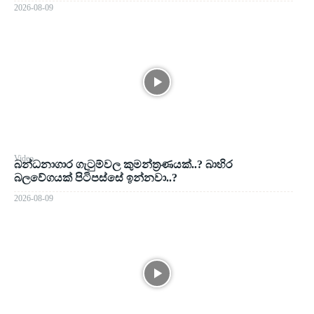
2026-08-09
Video
බන්ධනාගාර ගැටුම්වල කුමන්ත්‍රණයක්..? බාහිර
බලවේගයක් පිටිපස්සේ ඉන්නවා..?
2026-08-09