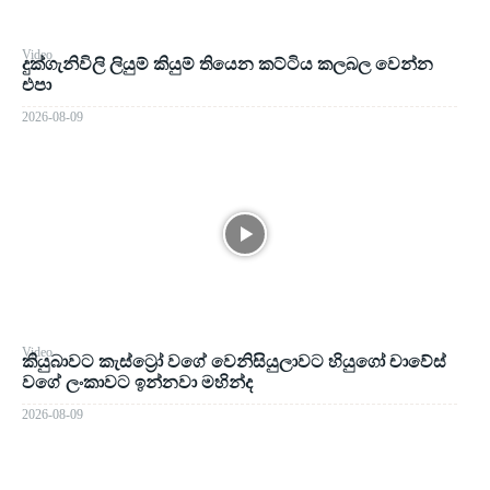
Video
දුක්ගැනිවිලි ලියුම් කියුම් තියෙන කට්ටිය කලබල වෙන්න
එපා
2026-08-09
Video
කියුබාවට කැස්ට්‍රෝ වගේ වෙනිසියුලාවට හියුගෝ චාවේස්
වගේ ලංකාවට ඉන්නවා මහින්ද
2026-08-09