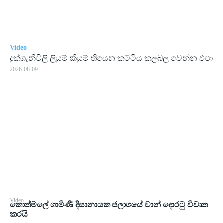
Video
දුක්ගැනිවිලි ලියුම් කියුම් තියෙන කට්ටිය කලබල වෙන්න එපා
2026-08-09
Video
කොත්මලේ ගාමිණී දිසානායක ජලාශයේ වාන් දොරටු විවෘත
කරයි