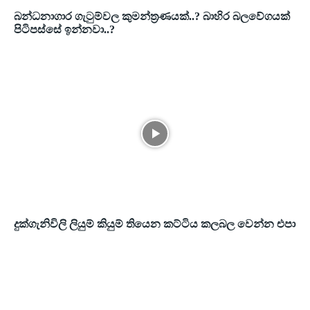
බන්ධනාගාර ගැටුම්වල කුමන්ත්‍රණයක්..? බාහිර බලවේගයක්
පිටිපස්සේ ඉන්නවා..?
දුක්ගැනිවිලි ලියුම් කියුම් තියෙන කට්ටිය කලබල වෙන්න එපා