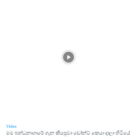
Video
මම බන්ධනාගාරේ ගැන කියපුවා ඩෝන්ට් කෙයා දාලා හිටියේ