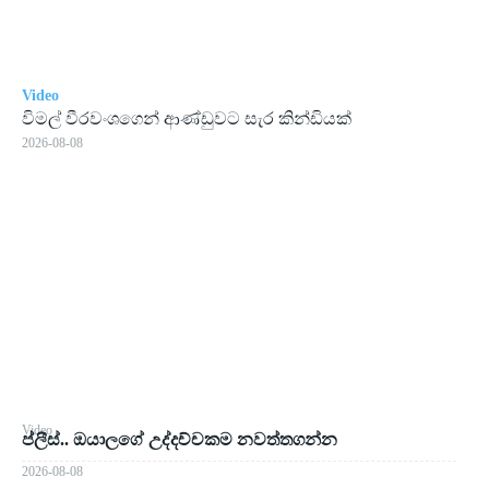
Video
විමල් වීරවංශගෙන් ආණ්ඩුවට සැර කින්ඩියක්
2026-08-08
Video
ප්ලීස්.. ඔයාලගේ උද්දච්චකම නවත්තගන්න
2026-08-08