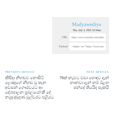
Madyawediya
Thu, July 3, 2025 10:34am
URL:
Embed:
PREVIOUS ARTICLE
NEXT ARTICLE
කිසිදා නිහඬව නොසිටි
76ක් නෑවට වඩා හොඳට දැන්
ලොකුගේ නිහඬ වූ තැන
නානවා දැන් නම් ඊළඟ
අවසන් ගෞරවයට ආ
ඡන්දේ තියයිද සැකයි
දේශපාලන ප්‍රබලයෝ කී දේ
නෑසුණුගුණ මුල්වරට එළියට