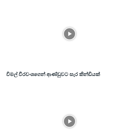
විමල් වීරවංශගෙන් ආණ්ඩුවට සැර කින්ඩියක්