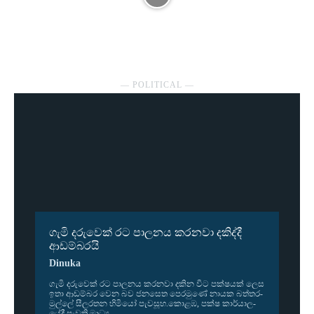
― POLITICAL ―
ගැමි දරුවෙක් රට පාලනය කරනවා දකිද්දී
ආඩම්බරයි
Dinuka
ගැමි දරු­වෙක් රට පාල­නය කර­නවා දකින විට පක්ෂ­යක් ලෙස
ඉතා ආඩ­ම්බර වෙන බව ජන­සෙත පෙර­මුණේ නායක බත්ත­ර­
මුල්ලේ සීල­ර­තන හිමියෝ පැව­සූහ.කොළඹ, පක්ෂ කාර්යා­ල­
යේදී පැවති මාධ්‍ය...