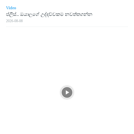
Video
ප්ලීස්.. ඔයාලගේ උද්දච්චකම නවත්තගන්න
2026-08-08