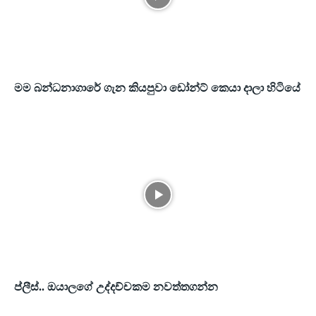
මම බන්ධනාගාරේ ගැන කියපුවා ඩෝන්ට් කෙයා දාලා හිටියේ
ප්ලීස්.. ඔයාලගේ උද්දච්චකම නවත්තගන්න