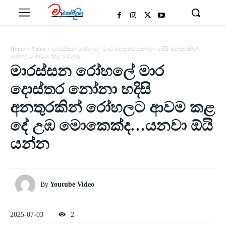
Home
Video
මාරස්සන රෝහලේ මාර දොස්තර නෝනා හදිසි අනතුරකින්
රෝහලට ආවම කළ දේ උඹ...
මාරස්සන රෝහලේ මාර
දොස්තර නෝනා හදිසි
අනතුරකින් රෝහලට ආවම කළ
දේ උඹ මොකෙක්ද…යනවා ඕයි
යන්න
By
Youtube Video
2025-07-03
2