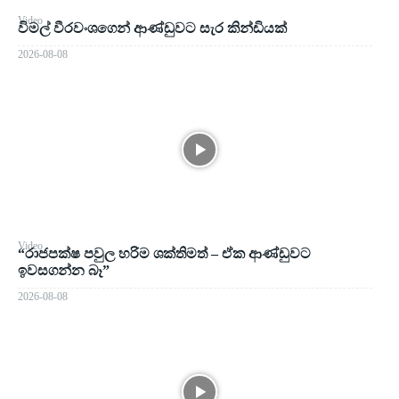
Video
විමල් වීරවංශගෙන් ආණ්ඩුවට සැර කින්ඩියක්
2026-08-08
Video
“රාජපක්ෂ පවුල හරිම ශක්තිමත් – ඒක ආණ්ඩුවට
ඉවසගන්න බෑ”
2026-08-08