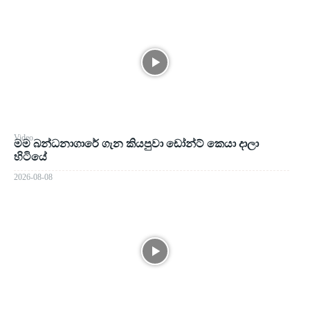
Video
මම බන්ධනාගාරේ ගැන කියපුවා ඩෝන්ට් කෙයා දාලා
හිටියේ
2026-08-08