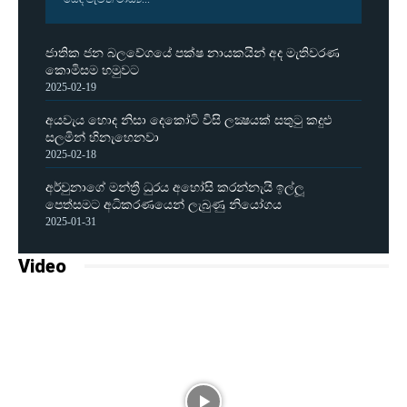
ජාතික ජන බලවේගයේ පක්ෂ නායකයින් අද මැතිවරණ
කොමිසම හමුවට
2025-02-19
අයවැය හොද නිසා දෙකෝටි විසි ලක්‍ෂයක් සතුටු කදුළු
සලමින් හිනැහෙනවා
2025-02-18
අර්චුනාගේ මන්ත්‍රී ධුරය අහෝසි කරන්නැයි ඉල්ලූ
පෙත්සමට අධිකරණයෙන් ලැබුණු නියෝගය
2025-01-31
Video