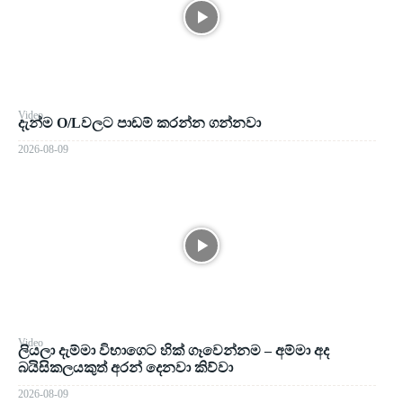
Video
දැන්ම O/Lවලට පාඩම් කරන්න ගන්නවා
2026-08-09
Video
ලියලා දැම්මා විභාගෙට හික් ගෑවෙන්නම – අම්මා අද
බයිසිකලයකුත් අරන් දෙනවා කිව්වා
2026-08-09