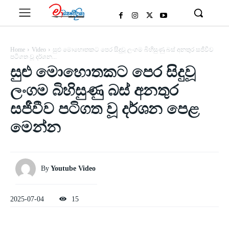
Home
Video
සුළු මොහොතකට පෙර සිදුවූ ලංගම බිහිසුණු බස් අනතුර සජීවීව
පටිගත වූ දර්ශන...
සුළු මොහොතකට පෙර සිදුවූ
ලංගම බිහිසුණු බස් අනතුර
සජීවීව පටිගත වූ දර්ශන පෙළ
මෙන්න
By
Youtube Video
2025-07-04
15