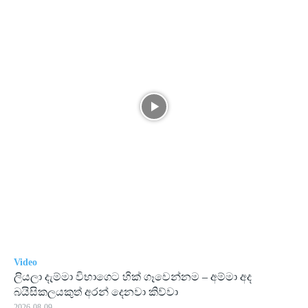
Video
ලියලා දැම්මා විභාගෙට හික් ගෑවෙන්නම – අම්මා අද
බයිසිකලයකුත් අරන් දෙනවා කිව්වා
2026-08-09