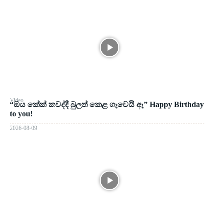
Video
“ඔය කේක් කවද්දී බුලත් කෙළ ගෑවෙයි ඈ” Happy Birthday
to you!
2026-08-09