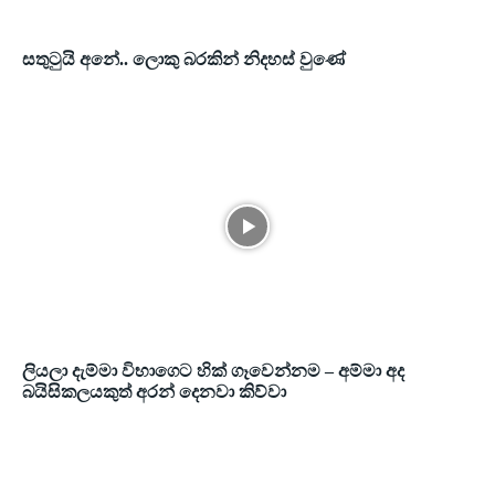
සතුටුයි අනේ.. ලොකු බරකින් නිදහස් වුණේ
ලියලා දැම්මා විභාගෙට හික් ගෑවෙන්නම – අම්මා අද
බයිසිකලයකුත් අරන් දෙනවා කිව්වා