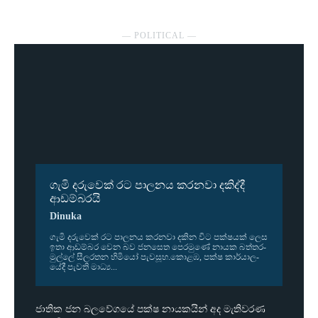
― POLITICAL ―
ගැමි දරුවෙක් රට පාලනය කරනවා දකිද්දී
ආඩම්බරයි
Dinuka
ගැමි දරු­වෙක් රට පාල­නය කර­නවා දකින විට පක්ෂ­යක් ලෙස
ඉතා ආඩ­ම්බර වෙන බව ජන­සෙත පෙර­මුණේ නායක බත්ත­ර­
මුල්ලේ සීල­ර­තන හිමියෝ පැව­සූහ.කොළඹ, පක්ෂ කාර්යා­ල­
යේදී පැවති මාධ්‍ය...
ජාතික ජන බලවේගයේ පක්ෂ නායකයින් අද මැතිවරණ