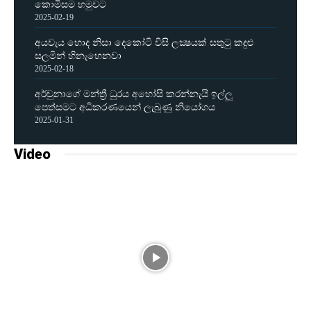
කොමිසම හමුවට
2025-02-19
අයවැය හොද නිසා දෙකෝටි විසි ලක්‍ෂයක් සතුටු කදුළු
සලමින් හිනැහෙනවා
2025-02-18
අර්චුනාගේ මන්ත්‍රී ධුරය අහෝසි කරන්නැයි ඉල්ලූ
පෙත්සමට අධිකරණයෙන් ලැබුණු නියෝගය
2025-01-31
Video