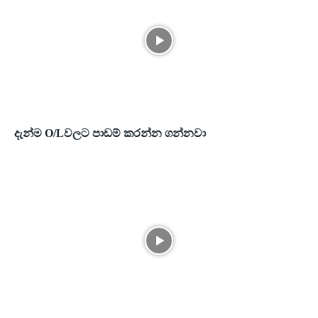
දැන්ම O/Lවලට පාඩම් කරන්න ගන්නවා