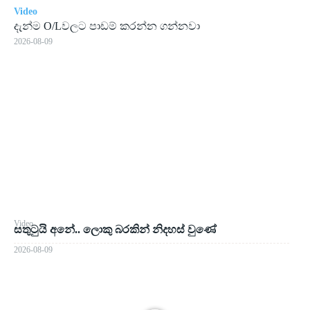
Video
දැන්ම O/Lවලට පාඩම් කරන්න ගන්නවා
2026-08-09
Video
සතුටුයි අනේ.. ලොකු බරකින් නිදහස් වුණේ
2026-08-09