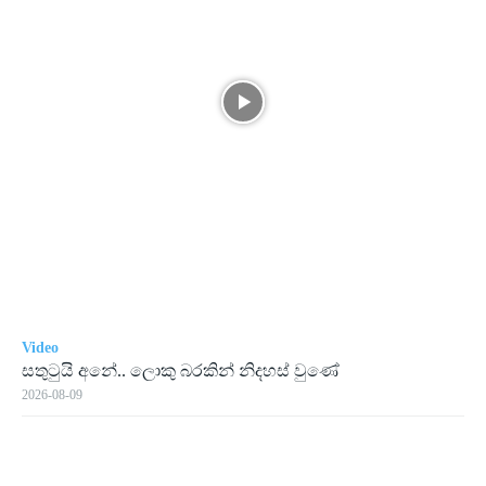
Video
සතුටුයි අනේ.. ලොකු බරකින් නිදහස් වුණේ
2026-08-09