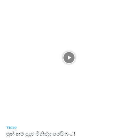
Video
මුන් නම් පුදුම මිනිස්සු තමයි බං..!!