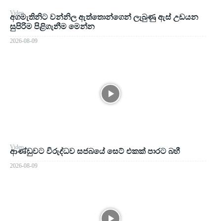
Video
අගමැතිනිට වන්නිල ඇත්තොන්ගෙන් ලැබුණු ඇස් උඩයන
සුපිරිම පිළිගැනීම මෙන්න
2026-08-09
Video
ආණ්ඩුවට විරුද්ධව සජබයේ සෙට් එකක් පාරට බහී
2026-08-09