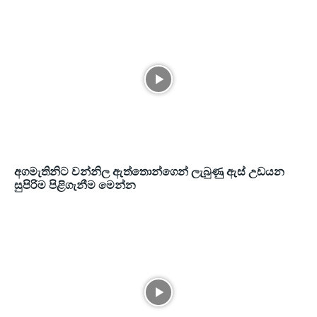
අගමැතිනිට වන්නිල ඇත්තොන්ගෙන් ලැබුණු ඇස් උඩයන
සුපිරිම පිළිගැනීම මෙන්න