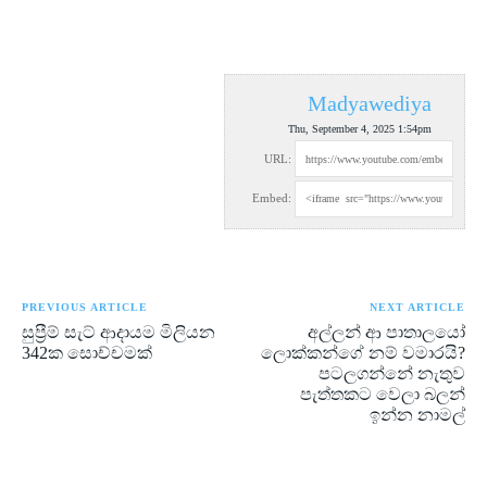
Madyawediya
Thu, September 4, 2025 1:54pm
URL:
Embed:
PREVIOUS ARTICLE
NEXT ARTICLE
සුප්‍රීම් සැට් ආදායම මිලියන
අල්ලන් ආ පාතාලයෝ
342ක සොච්චමක්
ලොක්කන්ගේ නම් වමාරයි?
පටලගන්නේ නැතුව
පැත්තකට වෙලා බලන්
ඉන්න නාමල්