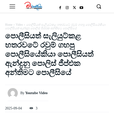
Home
Video
පොලීසියත් සැලියුට්කළ හතරවටේ රවුම් ගහපු පොලීසියේකියා
පොලීසියත් ඇන්දුනු පොලිස් ජීප්එක අන්තිමට පොලීසියේ
පොලීසියත් සැලියුට්කළ
හතරවටේ රවුම් ගහපු
පොලීසියේකියා පොලීසියත්
ඇන්දුනු පොලිස් ජීප්එක
අන්තිමට පොලීසියේ
By
Youtube Video
2025-09-04
3