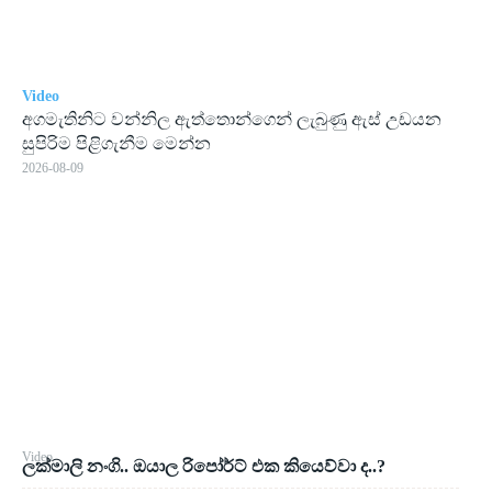
Video
අගමැතිනිට වන්නිල ඇත්තොන්ගෙන් ලැබුණු ඇස් උඩයන
සුපිරිම පිළිගැනීම මෙන්න
2026-08-09
Video
ලක්මාලි නංගි.. ඔයාල රිපෝර්ට් එක කියෙව්වා ද..?