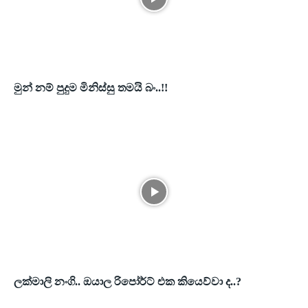
මුන් නම් පුදුම මිනිස්සු තමයි බං..!!
ලක්මාලි නංගි.. ඔයාල රිපෝර්ට් එක කියෙව්වා ද..?