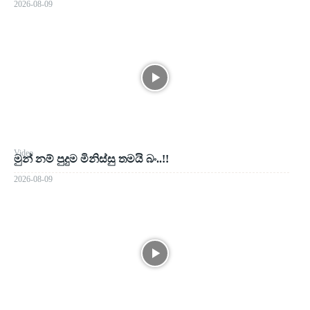
2026-08-09
Video
මුන් නම් පුදුම මිනිස්සු තමයි බං..!!
2026-08-09