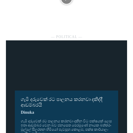
― POLITICAL ―
ගැමි දරුවෙක් රට පාලනය කරනවා දකිද්දී
ආඩම්බරයි
Dinuka
ගැමි දරු­වෙක් රට පාල­නය කර­නවා දකින විට පක්ෂ­යක් ලෙස
ඉතා ආඩ­ම්බර වෙන බව ජන­සෙත පෙර­මුණේ නායක බත්ත­ර­
මුල්ලේ සීල­ර­තන හිමියෝ පැව­සූහ.කොළඹ, පක්ෂ කාර්යා­ල­