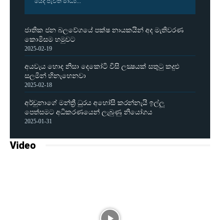
යේදී පැවති මාධ්‍ය...
ජාතික ජන බලවේගයේ පක්ෂ නායකයින් අද මැතිවරණ
කොමිසම හමුවට
2025-02-19
අයවැය හොද නිසා දෙකෝටි විසි ලක්‍ෂයක් සතුටු කදුළු
සලමින් හිනැහෙනවා
2025-02-18
අර්චුනාගේ මන්ත්‍රී ධුරය අහෝසි කරන්නැයි ඉල්ලූ
පෙත්සමට අධිකරණයෙන් ලැබුණු නියෝගය
2025-01-31
Video