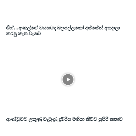
ශිහ්…අංකල්ගේ වයසටද බලපල්ලකෝ අස්සේන් අතදාලා
කරපු කැත වැඩේ
ආණ්ඩුවට ලකුණු වැටුණු දුම්රිය මගියා කිව්ව සුපිරි කතාව