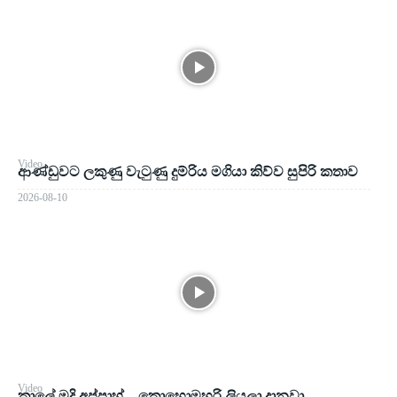
Video
ආණ්ඩුවට ලකුණු වැටුණු දුම්රිය මගියා කිව්ව සුපිරි කතාව
2026-08-10
Video
කාලේ මදි අප්පාහ් – කොහොමහරි ලියලා දානවා..