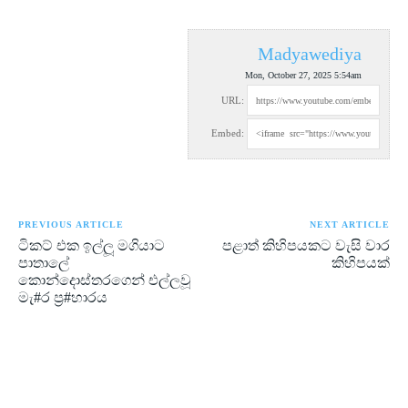
Madyawediya
Mon, October 27, 2025 5:54am
URL:
Embed:
PREVIOUS ARTICLE
NEXT ARTICLE
ටිකට් එක ඉල්ලූ මගියාට
පළාත් කිහිපයකට වැසි වාර
පාතාලේ
කිහිපයක්
කොන්දොස්තරගෙන් එල්ලවූ
මැ#ර ප්‍ර#හාරය