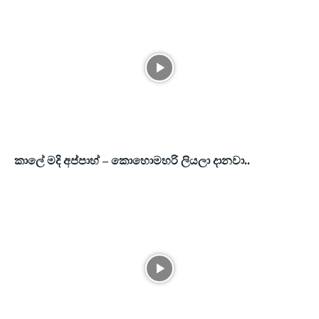
කාලේ මදි අප්පාහ් – කොහොමහරි ලියලා දානවා..