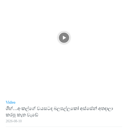
Video
ශිහ්…අංකල්ගේ වයසටද බලපල්ලකෝ අස්සේන් අතදාලා
කරපු කැත වැඩේ
2026-08-10