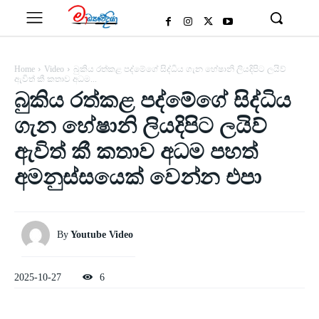
Home
Video
බුකිය රත්කළ පද්මේගේ සිද්ධිය ගැන හේෂානි ලියදිපිට ලයිව්
ඇවිත් කී කතාව අධම...
බුකිය රත්කළ පද්මේගේ සිද්ධිය
ගැන හේෂානි ලියදිපිට ලයිව්
ඇවිත් කී කතාව අධම පහත්
අමනුස්සයෙක් වෙන්න එපා
By
Youtube Video
2025-10-27
6