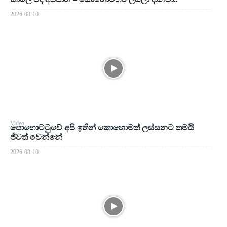
2026-08-10
Video
පොහොට්ටුවේ අපි ඉතින් කොහොමත් ලස්සනට තමයි
ජීවත් වෙන්නේ
2026-08-10