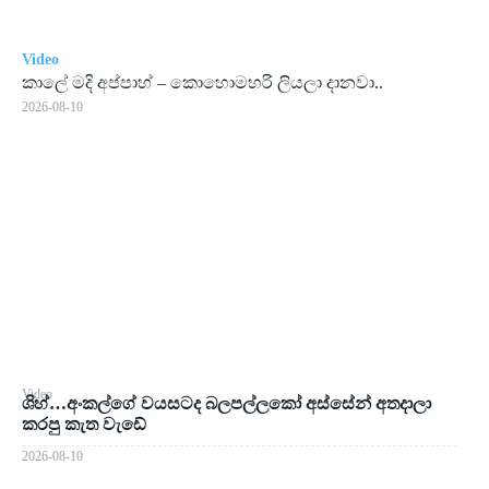
Video
කාලේ මදි අප්පාහ් – කොහොමහරි ලියලා දානවා..
2026-08-10
Video
ශිහ්…අංකල්ගේ වයසටද බලපල්ලකෝ අස්සේන් අතදාලා
කරපු කැත වැඩේ
2026-08-10