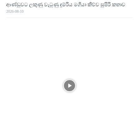
ආණ්ඩුවට ලකුණු වැටුණු දුම්රිය මගියා කිව්ව සුපිරි කතාව
2026-08-10