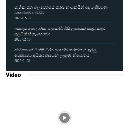
ජාතික ජන බලවේගයේ පක්ෂ නායකයින් අද මැතිවරණ
කොමිසම හමුවට
2025-02-19
අයවැය හොද නිසා දෙකෝටි විසි ලක්‍ෂයක් සතුටු කදුළු
සලමින් හිනැහෙනවා
2025-02-18
අර්චුනාගේ මන්ත්‍රී ධුරය අහෝසි කරන්නැයි ඉල්ලූ
පෙත්සමට අධිකරණයෙන් ලැබුණු නියෝගය
2025-01-31
Video