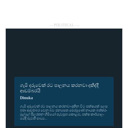
― POLITICAL ―
ගැමි දරුවෙක් රට පාලනය කරනවා දකිද්දී
ආඩම්බරයි
Dinuka
ගැමි දරු­වෙක් රට පාල­නය කර­නවා දකින විට පක්ෂ­යක් ලෙස
ඉතා ආඩ­ම්බර වෙන බව ජන­සෙත පෙර­මුණේ නායක බත්ත­ර­
මුල්ලේ සීල­ර­තන හිමියෝ පැව­සූහ.කොළඹ, පක්ෂ කාර්යා­ල­
යේදී පැවති මාධ්‍ය...