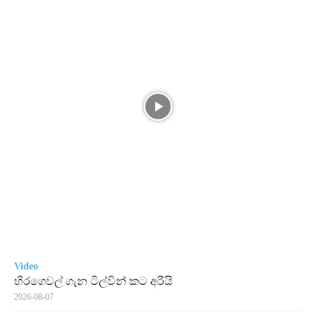
Video
හිරගෙවල් ගැන ටිල්වින් කට අරියි
2026-08-07