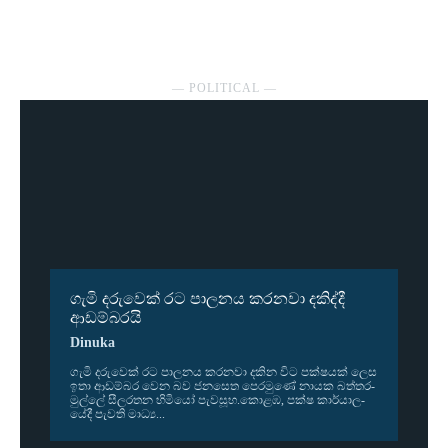
― POLITICAL ―
ගැමි දරුවෙක් රට පාලනය කරනවා දකිද්දී
ආඩම්බරයි
Dinuka
ගැමි දරු­වෙක් රට පාල­නය කර­නවා දකින විට පක්ෂ­යක් ලෙස
ඉතා ආඩ­ම්බර වෙන බව ජන­සෙත පෙර­මුණේ නායක බත්ත­ර­
මුල්ලේ සීල­ර­තන හිමියෝ පැව­සූහ.කොළඹ, පක්ෂ කාර්යා­ල­
යේදී පැවති මාධ්‍ය...