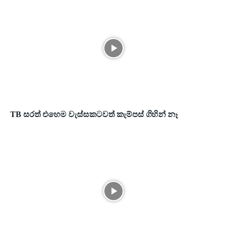
TB සරත් එහෙම වැස්සකටවත් කැම්පස් ගිහින් නෑ