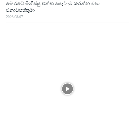
මේ රටේ මිනිස්සු එක්ක සෙල්ලම් කරන්න එපා
ජනාධිපතිතුමා
2026-08-07