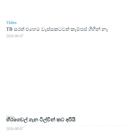
Video
TB සරත් එහෙම වැස්සකටවත් කැම්පස් ගිහින් නෑ
2026-08-07
Video
හිරගෙවල් ගැන ටිල්වින් කට අරියි
2026-08-07