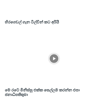
හිරගෙවල් ගැන ටිල්වින් කට අරියි
මේ රටේ මිනිස්සු එක්ක සෙල්ලම් කරන්න එපා
ජනාධිපතිතුමා