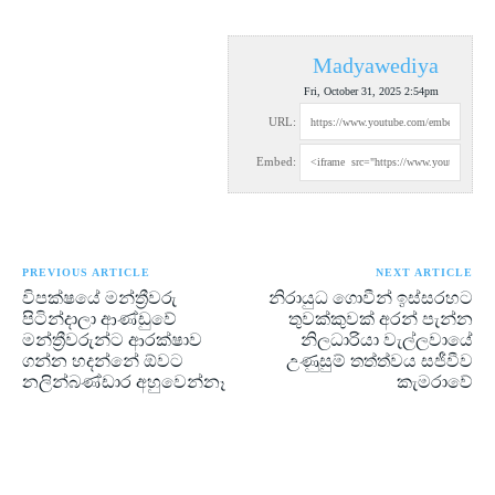
Madyawediya
Fri, October 31, 2025 2:54pm
URL:
Embed:
PREVIOUS ARTICLE
NEXT ARTICLE
විපක්ෂයේ මන්ත්‍රීවරු
නිරායුධ ගොවීන් ඉස්සරහට
පිටින්දාලා ආණ්ඩුවේ
තුවක්කුවක් අරන් පැන්න
මන්ත්‍රීවරුන්ට ආරක්ෂාව
නිලධාරියා වැල්ලවායේ
ගන්න හදන්නේ ඕවට
උණුසුම් තත්ත්වය සජීවීව
නලින්බණ්ඩාර අහුවෙන්නෑ
කැමරාවේ