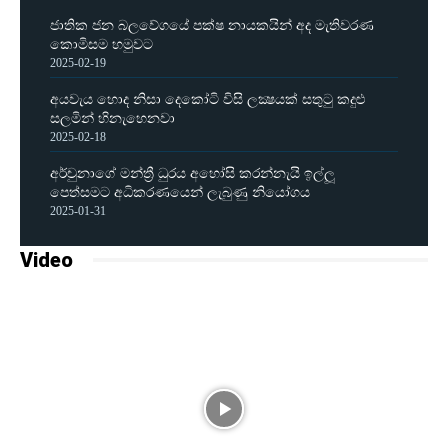
ජාතික ජන බලවේගයේ පක්ෂ නායකයින් අද මැතිවරණ
කොමිසම හමුවට
2025-02-19
අයවැය හොද නිසා දෙකෝටි විසි ලක්‍ෂයක් සතුටු කදුළු
සලමින් හිනැහෙනවා
2025-02-18
අර්චුනාගේ මන්ත්‍රී ධුරය අහෝසි කරන්නැයි ඉල්ලූ
පෙත්සමට අධිකරණයෙන් ලැබුණු නියෝගය
2025-01-31
Video