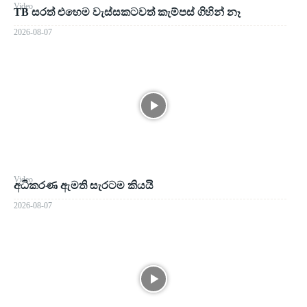
Video
TB සරත් එහෙම වැස්සකටවත් කැම්පස් ගිහින් නෑ
2026-08-07
Video
අධිකරණ ඇමති සැරටම කියයි
2026-08-07