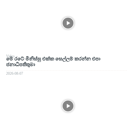
Video
මේ රටේ මිනිස්සු එක්ක සෙල්ලම් කරන්න එපා
ජනාධිපතිතුමා
2026-08-07