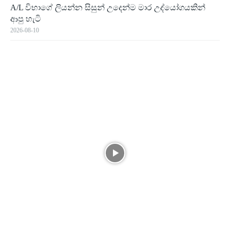
A/L විභාගේ ලියන්න සිසුන් උදෙන්ම මාර උද්යෝගයකින්
ආපු හැටි
2026-08-10