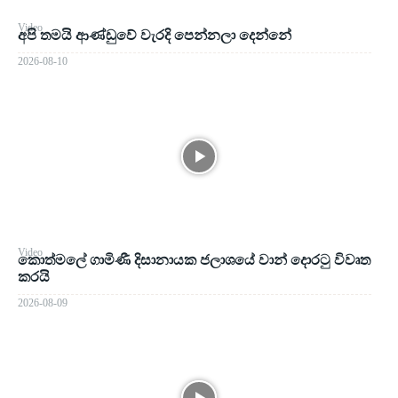
Video
අපි තමයි ආණ්ඩුවේ වැරදි පෙන්නලා දෙන්නේ
2026-08-10
Video
කොත්මලේ ගාමිණී දිසානායක ජලාශයේ වාන් දොරටු විවෘත
කරයි
2026-08-09