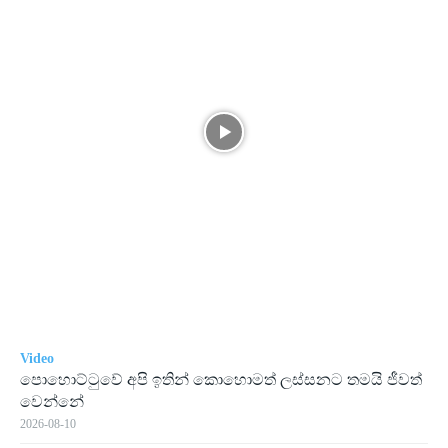
Video
පොහොට්ටුවේ අපි ඉතින් කොහොමත් ලස්සනට තමයි ජීවත්
වෙන්නේ
2026-08-10