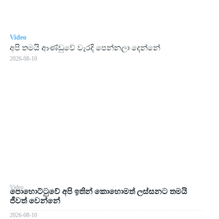
Video
අපි තමයි ආණ්ඩුවේ වැරදි පෙන්නලා දෙන්නේ
2026-08-10
Video
පොහොට්ටුවේ අපි ඉතින් කොහොමත් ලස්සනට තමයි
ජීවත් වෙන්නේ
2026-08-10