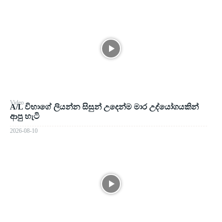
Video
A/L විභාගේ ලියන්න සිසුන් උදෙන්ම මාර උද්යෝගයකින්
ආපු හැටි
2026-08-10