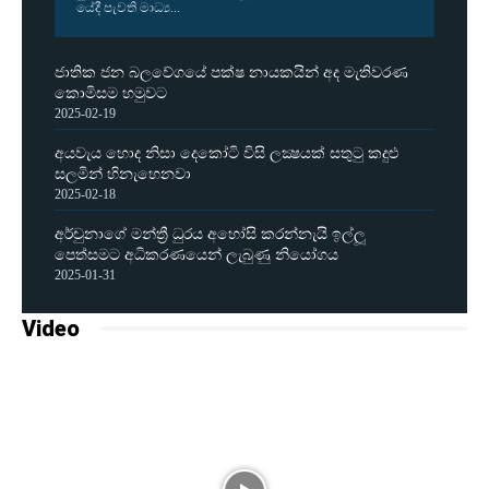
යේදී පැවති මාධ්‍ය...
ජාතික ජන බලවේගයේ පක්ෂ නායකයින් අද මැතිවරණ
කොමිසම හමුවට
2025-02-19
අයවැය හොද නිසා දෙකෝටි විසි ලක්‍ෂයක් සතුටු කදුළු
සලමින් හිනැහෙනවා
2025-02-18
අර්චුනාගේ මන්ත්‍රී ධුරය අහෝසි කරන්නැයි ඉල්ලූ
පෙත්සමට අධිකරණයෙන් ලැබුණු නියෝගය
2025-01-31
Video