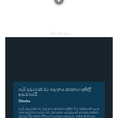
― POLITICAL ―
ගැමි දරුවෙක් රට පාලනය කරනවා දකිද්දී
ආඩම්බරයි
Dinuka
ගැමි දරු­වෙක් රට පාල­නය කර­නවා දකින විට පක්ෂ­යක් ලෙස
ඉතා ආඩ­ම්බර වෙන බව ජන­සෙත පෙර­මුණේ නායක බත්ත­ර­
මුල්ලේ සීල­ර­තන හිමියෝ පැව­සූහ.කොළඹ, පක්ෂ කාර්යා­ල­