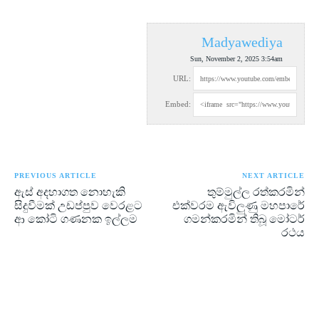
Madyawediya
Sun, November 2, 2025 3:54am
URL:
Embed:
PREVIOUS ARTICLE
NEXT ARTICLE
ඇස් අදහාගත නොහැකි
තුම්මුල්ල රත්කරමින්
සිදුවීමක් උඩප්පුව වෙරළට
එක්වරම ඇවිලුණු මහපාරේ
ආ කෝටි ගණනක ඉල්ලම
ගමන්කරමින් තිබූ මෝටර්
රථය