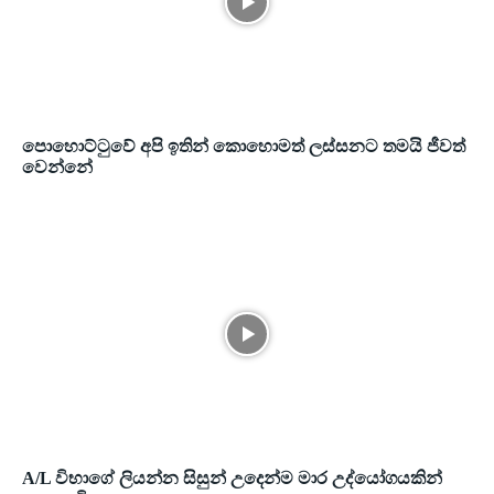
පොහොට්ටුවේ අපි ඉතින් කොහොමත් ලස්සනට තමයි ජීවත්
වෙන්නේ
A/L විභාගේ ලියන්න සිසුන් උදෙන්ම මාර උද්යෝගයකින්