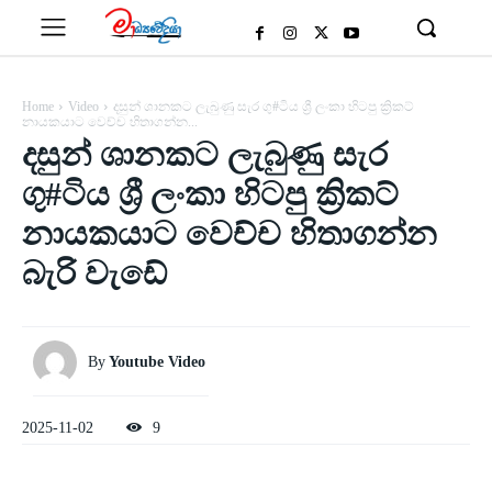
Home
Video
දසුන් ශානකට ලැබුණු සැර ගු#ටිය ශ්‍රී ලංකා හිටපු ක්‍රිකට්
නායකයාට වෙච්ච හිතාගන්න...
දසුන් ශානකට ලැබුණු සැර
ගු#ටිය ශ්‍රී ලංකා හිටපු ක්‍රිකට්
නායකයාට වෙච්ච හිතාගන්න
බැරි වැඩේ
By
Youtube Video
2025-11-02
9