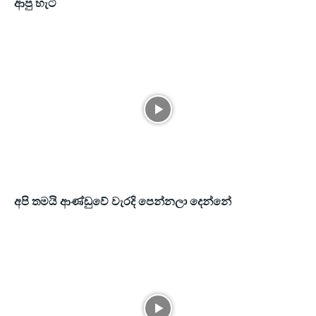
ආපු හැටි
අපි තමයි ආණ්ඩුවේ වැරදි පෙන්නලා දෙන්නේ