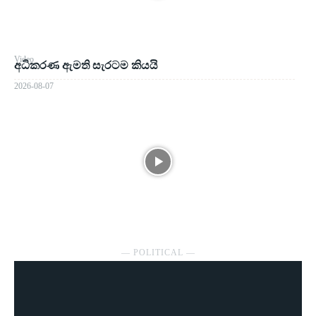
Video
අධිකරණ ඇමති සැරටම කියයි
2026-08-07
― POLITICAL ―