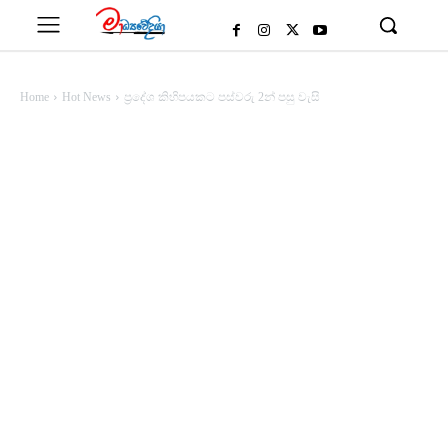
Home
Hot News
ප්‍රදේශ කිහිපයකට පස්වරු 2න් පසු වැසි