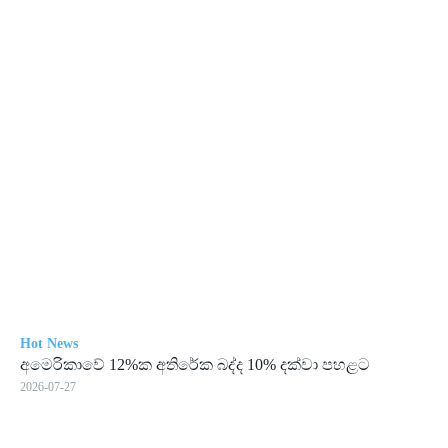
Hot News
අමෙ­රි­කාවේ 12%ක අති­රේක බද්ද 10% දක්වා පහ­ළට
2026-07-27