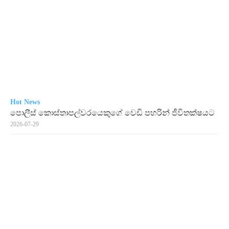
Hot News
පොලීස් කොස්තාපල්වරයෙකුගේ වෙඩි පහරින් ජීවිතක්ෂයට
2026-07-29