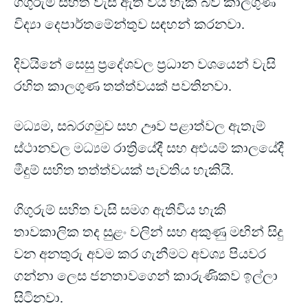
ගිගුරුම් සහිත වැසි ඇති විය හැකි බව කාලගුණ
විද්‍යා දෙපාර්තමේන්තුව සඳහන් කරනවා.
දිවයිනේ සෙසු ප්‍රදේශවල ප්‍රධාන වශයෙන් වැසි
රහිත කාලගුණ තත්ත්වයක් පවතිනවා.
මධ්‍යම, සබරගමුව සහ ඌව පළාත්වල ඇතැම්
ස්ථානවල මධ්‍යම රාත්‍රියේදී සහ අළුයම් කාලයේදී
මීදුම් සහිත තත්ත්වයක් පැවතිය හැකියි.
ගිගුරුම් සහිත වැසි සමග ඇතිවිය හැකි
තාවකාලික තද සුළං වලින් සහ අකුණු මඟින් සිදු
වන අනතුරු අවම කර ගැනීමට අවශ්‍ය පියවර
ගන්නා ලෙස ජනතාවගෙන් කාරුණිකව ඉල්ලා
සිටිනවා.