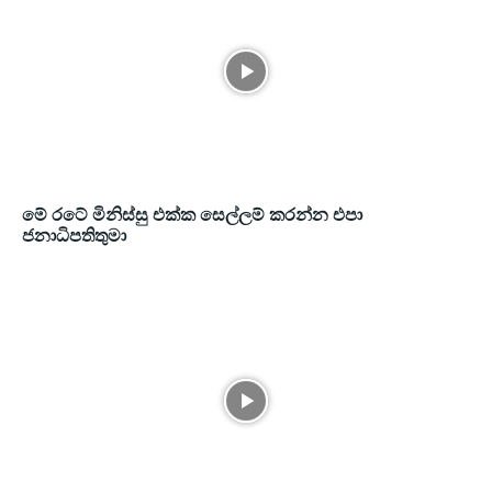
මේ රටේ මිනිස්සු එක්ක සෙල්ලම් කරන්න එපා
ජනාධිපතිතුමා