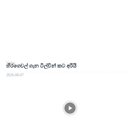
Video
හිරගෙවල් ගැන ටිල්වින් කට අරියි
2026-08-07