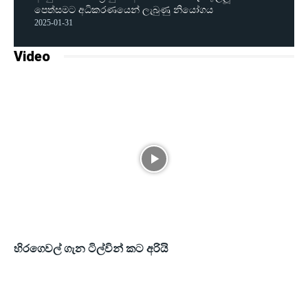
පෙත්සමට අධිකරණයෙන් ලැබුණු නියෝගය
2025-01-31
Video
හිරගෙවල් ගැන ටිල්වින් කට අරියි