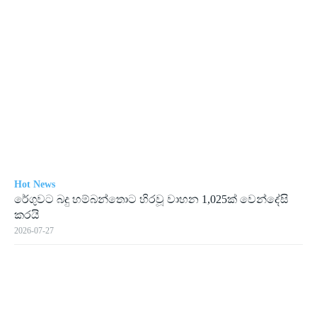
Hot News
රේගු­වට බදු හම්බ­න්තොට හිරවූ වාහන 1,025ක් වෙන්දේසි
කරයි
2026-07-27