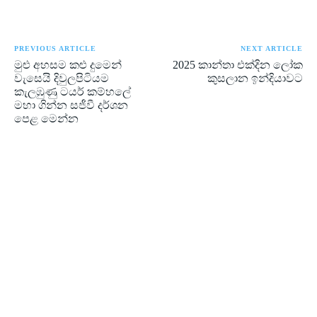
PREVIOUS ARTICLE
NEXT ARTICLE
මුළු අහසම කළු දුමෙන්
2025 කාන්තා එක්දින ලෝක
වැසෙයි දිවුලපිටියම
කුසලාන ඉන්දියාවට
කැලඹුණු ටයර් කම්හලේ
මහා ගින්න සජීවී දර්ශන
පෙළ මෙන්න