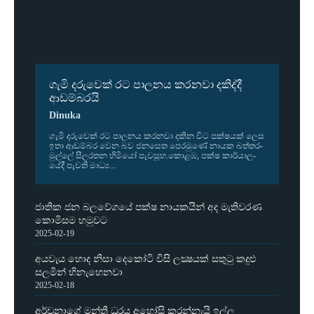
ගැමි දරුවෙක් රට පාලනය කරනවා දකිද්දී
ආඩම්බරයි
Dinuka
ගැමි දරු­වෙක් රට පාල­නය කර­නවා දකින විට පක්ෂ­යක් ලෙස
ඉතා ආඩ­ම්බර වෙන බව ජන­සෙත පෙර­මුණේ නායක බත්ත­ර­
මුල්ලේ සීල­ර­තන හිමියෝ පැව­සූහ.කොළඹ, පක්ෂ කාර්යා­ල­
යේදී පැවති මාධ්‍ය...
ජාතික ජන බලවේගයේ පක්ෂ නායකයින් අද මැතිවරණ
කොමිසම හමුවට
2025-02-19
අයවැය හොද නිසා දෙකෝටි විසි ලක්‍ෂයක් සතුටු කදුළු
සලමින් හිනැහෙනවා
2025-02-18
අර්චුනාගේ මන්ත්‍රී ධුරය අහෝසි කරන්නැයි ඉල්ලූ