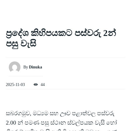
ප්‍රදේශ කිහිපයකට පස්වරු 2න්
පසු වැසි
By
Dinuka
2025-11-03
44
සබරගමුව, මධ්‍යම සහ ඌව පළාත්වල පස්වරු
2.00 න් පමණ පසු ස්ථාන ස්වල්පයක වැසි හෝ