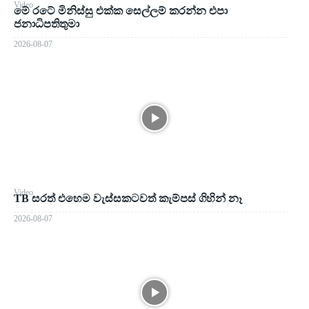
Video
මේ රටේ මිනිස්සු එක්ක සෙල්ලම් කරන්න එපා
ජනාධිපතිතුමා
2026-08-07
Video
TB සරත් එහෙම වැස්සකටවත් කැම්පස් ගිහින් නෑ
2026-08-07