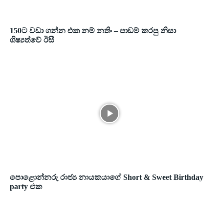
150ට වඩා ගන්න එක නම් නතිං – පාඩම් කරපු නිසා
ශිෂ්‍යත්වේ ඊසී
පොළොන්නරු රාජ්‍ය නායකයාගේ Short & Sweet Birthday
party එක