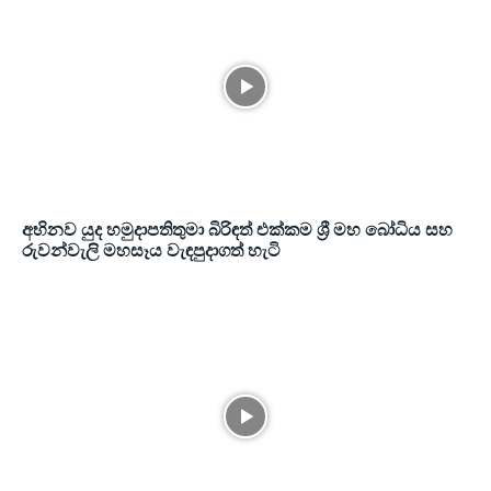
අභිනව යුද හමුදාපතිතුමා බිරිඳත් එක්කම ශ්‍රී මහ බෝධිය සහ
රුවන්වැලි මහසෑය වැඳපුදාගත් හැටි