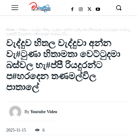
Home
Video
වැද්දුව හිතල වැද්දුවා අන්න වැ#ටුණා හිතාමතා වෙට්ටුදමා බස්වල
හැ#ප්පී රියදුරන්ට ප#හරදෙන තණමල්විල...
වැද්දුව හිතල වැද්දුවා අන්න
වැ#ටුණා හිතාමතා වෙට්ටුදමා
බස්වල හැ#ප්පී රියදුරන්ට
ප#හරදෙන තණමල්විල
පාතාලේ
By
Youtube Video
2025-11-15
6