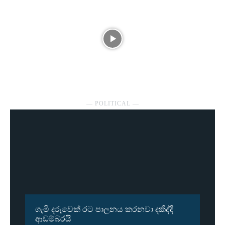
― POLITICAL ―
ගැමි දරුවෙක් රට පාලනය කරනවා දකිද්දී
ආඩම්බරයි