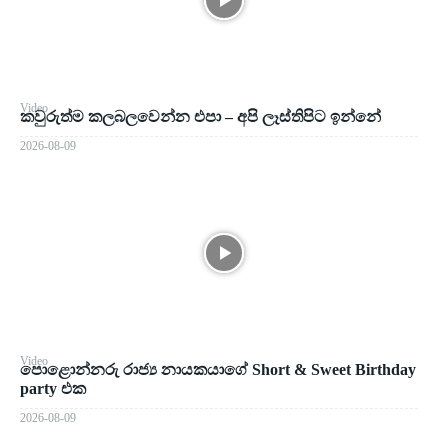
Video
කවුරුත්ම කලබලවෙන්න එපා – අපි ලෑස්තිපිට ඉන්නේ
2026-08-09
Video
පොළොන්නරු රාජ්‍ය නායකයාගේ Short & Sweet Birthday
party එක
2026-08-09