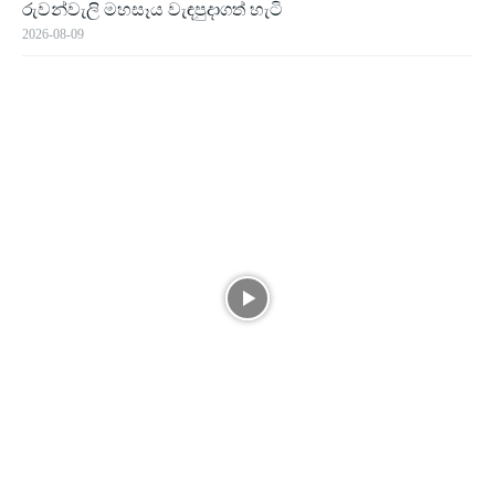
රුවන්වැලි මහසෑය වැඳපුදාගත් හැටි
2026-08-09