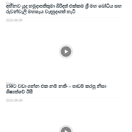
Video
අභිනව යුද හමුදාපතිතුමා බිරිඳත් එක්කම ශ්‍රී මහ බෝධිය සහ
රුවන්වැලි මහසෑය වැඳපුදාගත් හැටි
2026-08-09
Video
150ට වඩා ගන්න එක නම් නතිං – පාඩම් කරපු නිසා
ශිෂ්‍යත්වේ ඊසී
2026-08-09