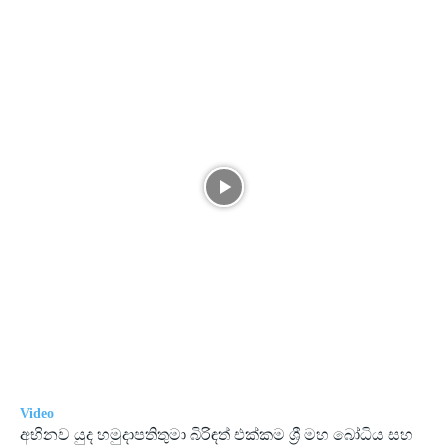
Video
අභිනව යුද හමුදාපතිතුමා බිරිඳත් එක්කම ශ්‍රී මහ බෝධිය සහ