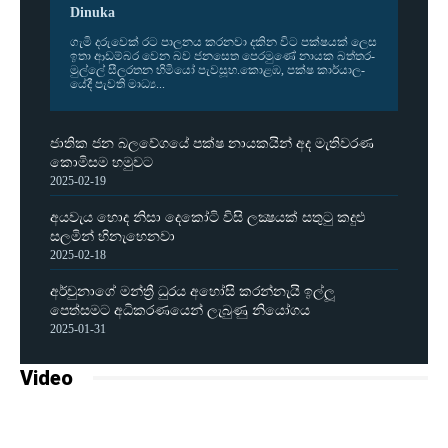
Dinuka
ගැමි දරු­වෙක් රට පාල­නය කර­නවා දකින විට පක්ෂ­යක් ලෙස
ඉතා ආඩ­ම්බර වෙන බව ජන­සෙත පෙර­මුණේ නායක බත්ත­ර­
මුල්ලේ සීල­ර­තන හිමියෝ පැව­සූහ.කොළඹ, පක්ෂ කාර්යා­ල­
යේදී පැවති මාධ්‍ය...
ජාතික ජන බලවේගයේ පක්ෂ නායකයින් අද මැතිවරණ
කොමිසම හමුවට
2025-02-19
අයවැය හොද නිසා දෙකෝටි විසි ලක්‍ෂයක් සතුටු කදුළු
සලමින් හිනැහෙනවා
2025-02-18
අර්චුනාගේ මන්ත්‍රී ධුරය අහෝසි කරන්නැයි ඉල්ලූ
පෙත්සමට අධිකරණයෙන් ලැබුණු නියෝගය
2025-01-31
Video