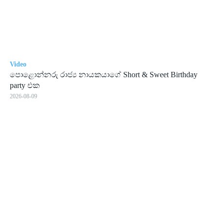
Video
පොළොන්නරු රාජ්‍ය නායකයාගේ Short & Sweet Birthday
party එක
2026-08-09