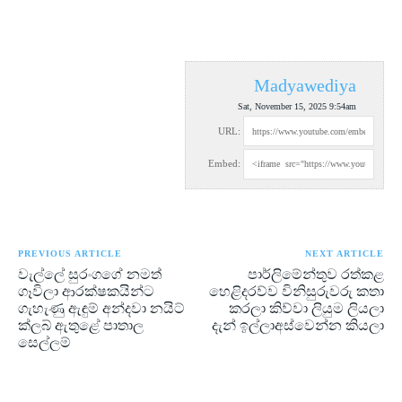
Madyawediya
Sat, November 15, 2025 9:54am
URL:
Embed:
PREVIOUS ARTICLE
NEXT ARTICLE
වැල්ලේ සුරංගගේ නමත්
පාර්ලිමේන්තුව රත්කළ
ගෑවිලා ආරක්ෂකයින්ට
හෙළිදරව්ව විනිසුරුවරු කතා
ගැහැණු ඇඳුම් අන්දවා නයිට්
කරලා කිව්වා ලියුම ලියලා
ක්ලබ් ඇතුළේ පාතාල
දැන් ඉල්ලාඅස්වෙන්න කියලා
සෙල්ලම්