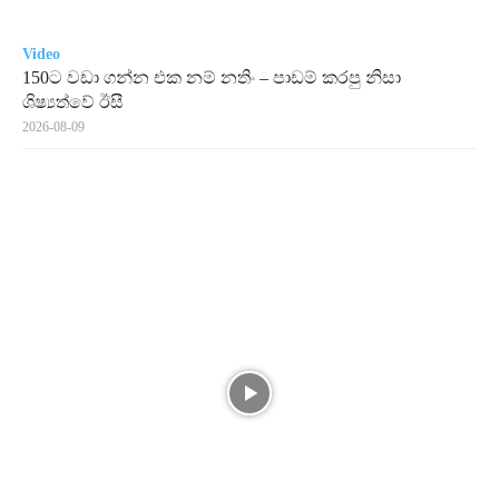
Video
150ට වඩා ගන්න එක නම් නතිං – පාඩම් කරපු නිසා
ශිෂ්‍යත්වේ ඊසී
2026-08-09