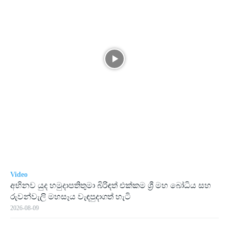
Video
අභිනව යුද හමුදාපතිතුමා බිරිඳත් එක්කම ශ්‍රී මහ බෝධිය සහ
රුවන්වැලි මහසෑය වැඳපුදාගත් හැටි
2026-08-09