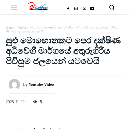
Home
Video
සුළු මොහොතකට පෙර දක්ෂිණ අධිවේගී මාර්ගයේ අතුරුගිරිය
පිවිසුම ජලයෙන් යටවෙයි
සුළු මොහොතකට පෙර දක්ෂිණ
අධිවේගී මාර්ගයේ අතුරුගිරිය
පිවිසුම ජලයෙන් යටවෙයි
By
Youtube Video
2025-11-29
5