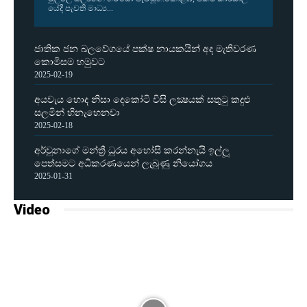
යේදී පැවති මාධ්‍ය...
ජාතික ජන බලවේගයේ පක්ෂ නායකයින් අද මැතිවරණ
කොමිසම හමුවට
2025-02-19
අයවැය හොද නිසා දෙකෝටි විසි ලක්‍ෂයක් සතුටු කදුළු
සලමින් හිනැහෙනවා
2025-02-18
අර්චුනාගේ මන්ත්‍රී ධුරය අහෝසි කරන්නැයි ඉල්ලූ
පෙත්සමට අධිකරණයෙන් ලැබුණු නියෝගය
2025-01-31
Video