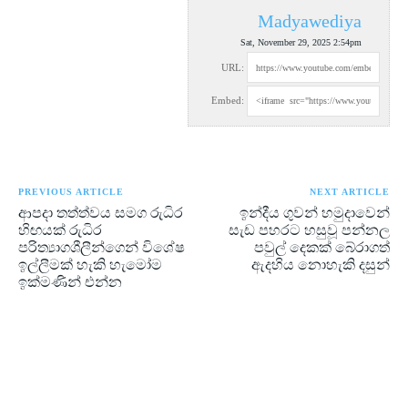
Madyawediya
Sat, November 29, 2025 2:54pm
URL:
Embed:
PREVIOUS ARTICLE
NEXT ARTICLE
ආපදා තත්ත්වය සමග රුධිර
ඉන්දීය ගුවන් හමුදාවෙන්
හිඟයක් රුධිර
සැඩ පහරට හසුවූ පන්නල
පරිත්‍යාගශීලීන්ගෙන් විශේෂ
පවුල් දෙකක් බේරාගත්
ඉල්ලීමක් හැකි හැමෝම
ඇදහිය නොහැකි දසුන්
ඉක්මණින් එන්න