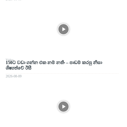
Video
150ට වඩා ගන්න එක නම් නතිං – පාඩම් කරපු නිසා
ශිෂ්‍යත්වේ ඊසී
2026-08-09