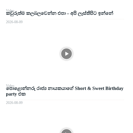
Video
කවුරුත්ම කලබලවෙන්න එපා – අපි ලෑස්තිපිට ඉන්නේ
2026-08-09
Video
පොළොන්නරු රාජ්‍ය නායකයාගේ Short & Sweet Birthday
party එක
2026-08-09