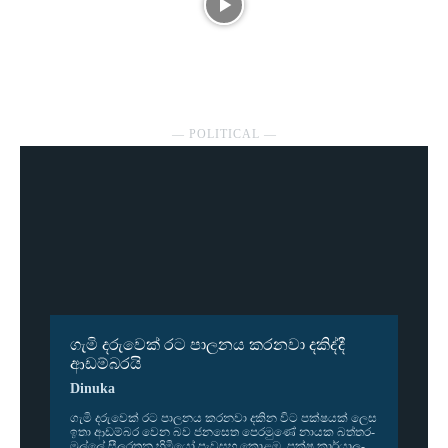
― POLITICAL ―
ගැමි දරුවෙක් රට පාලනය කරනවා දකිද්දී
ආඩම්බරයි
Dinuka
ගැමි දරු­වෙක් රට පාල­නය කර­නවා දකින විට පක්ෂ­යක් ලෙස
ඉතා ආඩ­ම්බර වෙන බව ජන­සෙත පෙර­මුණේ නායක බත්ත­ර­
මුල්ලේ සීල­ර­තන හිමියෝ පැව­සූහ.කොළඹ, පක්ෂ කාර්යා­ල­