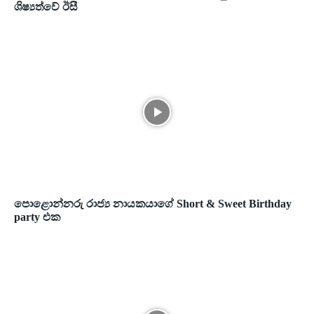
ශිෂ්‍යත්වේ ඊසී
පොළොන්නරු රාජ්‍ය නායකයාගේ Short & Sweet Birthday
party එක