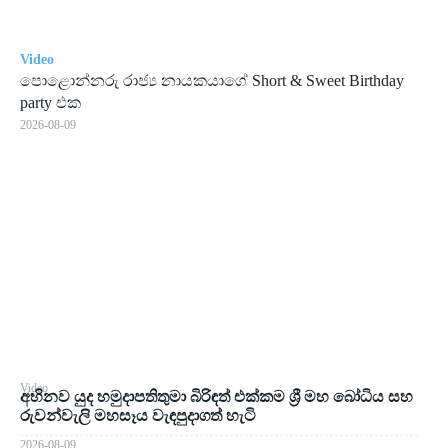
Video
පොළොන්නරු රාජ්‍ය නායකයාගේ Short & Sweet Birthday
party එක
2026-08-09
Video
අභිනව යුද හමුදාපතිතුමා බිරිඳත් එක්කම ශ්‍රී මහ බෝධිය සහ
රුවන්වැලි මහසෑය වැඳපුදාගත් හැටි
2026-08-09