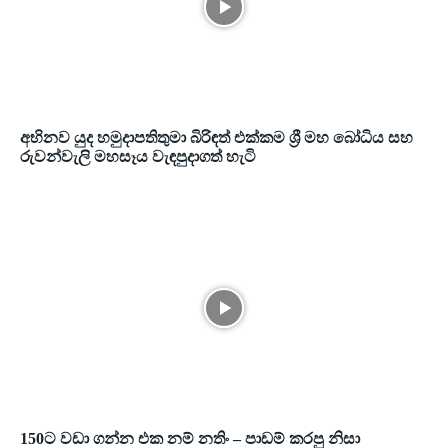
අභිනව යුද හමුදාපතිතුමා බිරිඳත් එක්කම ශ්‍රී මහ බෝධිය සහ
රුවන්වැලි මහසෑය වැඳපුදාගත් හැටි
150ට වඩා ගන්න එක නම් නතිං – පාඩම් කරපු නිසා