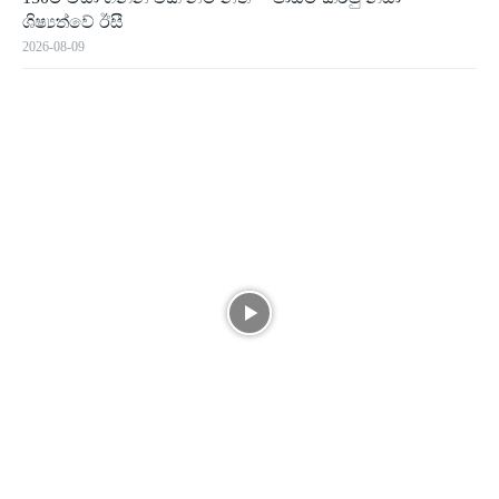
ශිෂ්‍යත්වේ ඊසී
2026-08-09