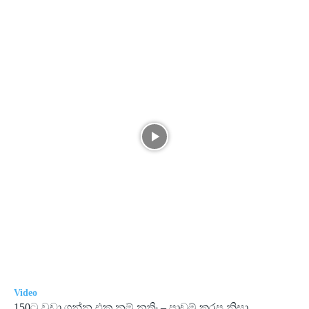
Video
150ට වඩා ගන්න එක නම් නතිං – පාඩම් කරපු නිසා