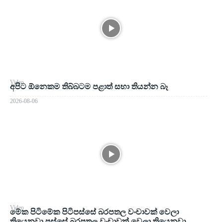
Video
අපිට ඕනෙකම තිබ්බටම පළාත් සභා තියන්න බෑ
2026-08-06
Video
මේක පිටිමේක පිටිපස්සේ බරපතල වංචාවක් වෙලා
තියෙනවා පස්සේ බරපතල වංචාවක් වෙලා තියෙනවා