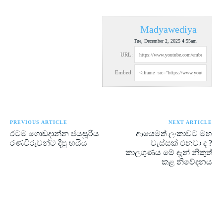
Madyawediya
Tue, December 2, 2025 4:55am
URL:
Embed:
PREVIOUS ARTICLE
NEXT ARTICLE
රටම ගොඩදාන්න ජයසූරිය
ආයෙමත් ලංකාවට මහ
රණවිරුවන්ට දීපු හයිය
වැස්සක් එනවා ද ?
කාලගුණය මේ දැන් නිකුත්
කළ නිවේදනය