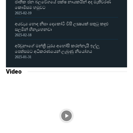
ජාතික ජන බලවේගයේ පක්ෂ නායකයින් අද මැතිවරණ
කොමිසම හමුවට
2025-02-19
අයවැය හොද නිසා දෙකෝටි විසි ලක්‍ෂයක් සතුටු කදුළු
සලමින් හිනැහෙනවා
2025-02-18
අර්චුනාගේ මන්ත්‍රී ධුරය අහෝසි කරන්නැයි ඉල්ලූ
පෙත්සමට අධිකරණයෙන් ලැබුණු නියෝගය
2025-01-31
Video