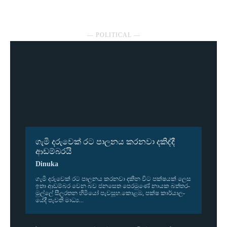
― POLITICAL ―
ගැමි දරුවෙක් රට පාලනය කරනවා දකිද්දී
ආඩම්බරයි
Dinuka
ගැමි දරු­වෙක් රට පාල­නය කර­නවා දකින විට පක්ෂ­යක් ලෙස
ඉතා ආඩ­ම්බර වෙන බව ජන­සෙත පෙර­මුණේ නායක බත්ත­ර­
මුල්ලේ සීල­ර­තන හිමියෝ පැව­සූහ.කොළඹ, පක්ෂ කාර්යා­ල­
යේදී පැවති මාධ්‍ය...