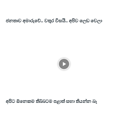
ජනතාව අමාරුවේ.. වතුර විසයි.. අපිව ලෙඩ වෙලා
අපිට ඕනෙකම තිබ්බටම පළාත් සභා තියන්න බෑ