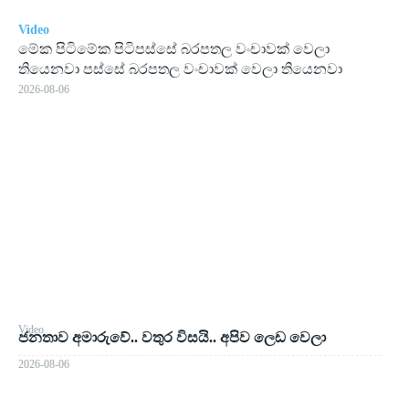
Video
මේක පිටිමේක පිටිපස්සේ බරපතල වංචාවක් වෙලා
තියෙනවා පස්සේ බරපතල වංචාවක් වෙලා තියෙනවා
2026-08-06
Video
ජනතාව අමාරුවේ.. වතුර විසයි.. අපිව ලෙඩ වෙලා
2026-08-06