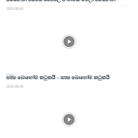
2026-08-06
Video
සත්‍ය බොහෝම කටුකයි – සත්‍ය බොහෝම කටුකයි
2026-08-06