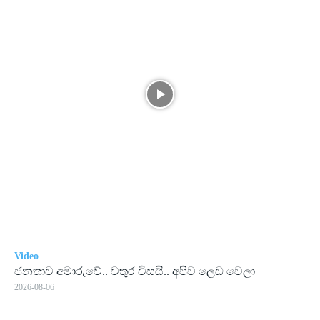
Video
ජනතාව අමාරුවේ.. වතුර විසයි.. අපිව ලෙඩ වෙලා
2026-08-06