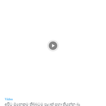
Video
අපිට ඕනෙකම තිබ්බටම පළාත් සභා තියන්න බෑ