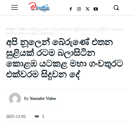
Home
Video
අපි නූලෙන් බේරුණේ එතන සුළියක් රටම බලාසිටින කොළඹ
යටකළ මහා ගංවතුරට එක්වරම...
අපි නූලෙන් බේරුණේ එතන
සුළියක් රටම බලාසිටින
කොළඹ යටකළ මහා ගංවතුරට
එක්වරම සිදුවන දේ
By
Youtube Video
2025-12-02
3