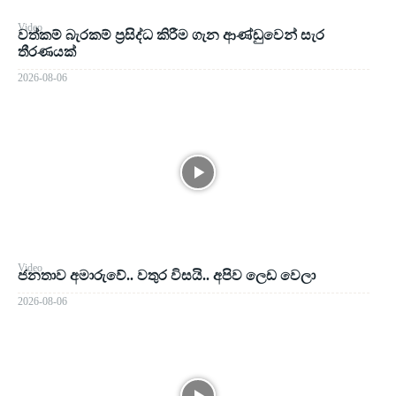
Video
වත්කම් බැරකම් ප්‍රසිද්ධ කිරීම ගැන ආණ්ඩුවෙන් සැර
තීරණයක්
2026-08-06
Video
ජනතාව අමාරුවේ.. වතුර විසයි.. අපිව ලෙඩ වෙලා
2026-08-06