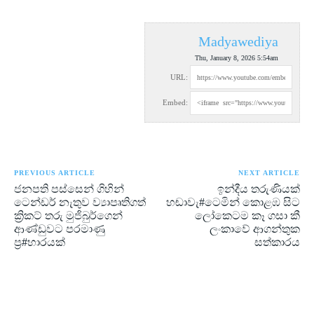
Madyawediya
Thu, January 8, 2026 5:54am
URL:
Embed:
PREVIOUS ARTICLE
NEXT ARTICLE
ජනපති පස්සෙන් ගිහින්
ඉන්දීය තරුණියක්
ටෙන්ඩර් නැතුව ව්‍යාපෘතිගත්
හඬාවැ#ටෙමින් කොළඹ සිට
ක්‍රිකට් තරු මුජිබුර්ගෙන්
ලෝකෙටම කෑ ගසා කී
ආණ්ඩුවට පරමාණු
ලංකාවේ ආගන්තුක
ප්‍ර#හාරයක්
සත්කාරය