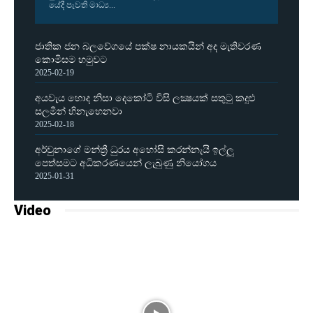
යේදී පැවති මාධ්‍ය...
ජාතික ජන බලවේගයේ පක්ෂ නායකයින් අද මැතිවරණ
කොමිසම හමුවට
2025-02-19
අයවැය හොද නිසා දෙකෝටි විසි ලක්‍ෂයක් සතුටු කදුළු
සලමින් හිනැහෙනවා
2025-02-18
අර්චුනාගේ මන්ත්‍රී ධුරය අහෝසි කරන්නැයි ඉල්ලූ
පෙත්සමට අධිකරණයෙන් ලැබුණු නියෝගය
2025-01-31
Video