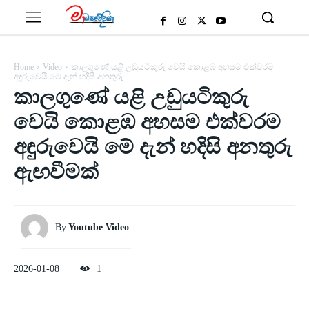
Home
Video
කාලගුණේ යළි උඩුයටිකුරු වෙයි කොළඹ අහසම එක්වරම
අඳුරුවෙයි මේ දැන් හදිසි අනතුරු...
කාලගුණේ යළි උඩුයටිකුරු
වෙයි කොළඹ අහසම එක්වරම
අඳුරුවෙයි මේ දැන් හදිසි අනතුරු
ඇඟවීමක්
By
Youtube Video
2026-01-08
1