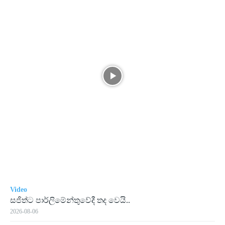
Video
සජිත්ට පාර්ලිමේන්තුවේදී තද වෙයි..
2026-08-06