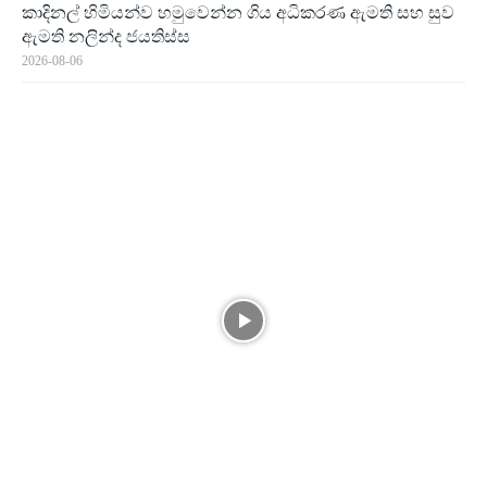
කාදිනල් හිමියන්ව හමුවෙන්න ගිය අධිකරණ ඇමති සහ සුව
ඇමති නලින්ද ජයතිස්ස
2026-08-06