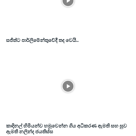
සජිත්ට පාර්ලිමේන්තුවේදී තද වෙයි..
කාදිනල් හිමියන්ව හමුවෙන්න ගිය අධිකරණ ඇමති සහ සුව
ඇමති නලින්ද ජයතිස්ස