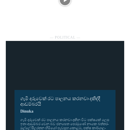
― POLITICAL ―
ගැමි දරුවෙක් රට පාලනය කරනවා දකිද්දී
ආඩම්බරයි
Dinuka
ගැමි දරු­වෙක් රට පාල­නය කර­නවා දකින විට පක්ෂ­යක් ලෙස
ඉතා ආඩ­ම්බර වෙන බව ජන­සෙත පෙර­මුණේ නායක බත්ත­ර­
මුල්ලේ සීල­ර­තන හිමියෝ පැව­සූහ.කොළඹ, පක්ෂ කාර්යා­ල­