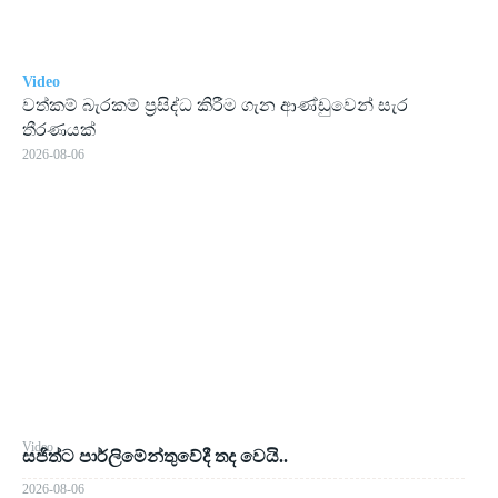
Video
වත්කම් බැරකම් ප්‍රසිද්ධ කිරීම ගැන ආණ්ඩුවෙන් සැර
තීරණයක්
2026-08-06
Video
සජිත්ට පාර්ලිමේන්තුවේදී තද වෙයි..
2026-08-06