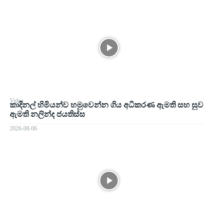
Video
කාදිනල් හිමියන්ව හමුවෙන්න ගිය අධිකරණ ඇමති සහ සුව
ඇමති නලින්ද ජයතිස්ස
2026-08-06