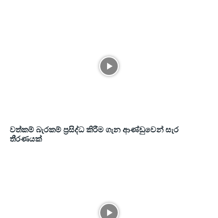
වත්කම් බැරකම් ප්‍රසිද්ධ කිරීම ගැන ආණ්ඩුවෙන් සැර
තීරණයක්