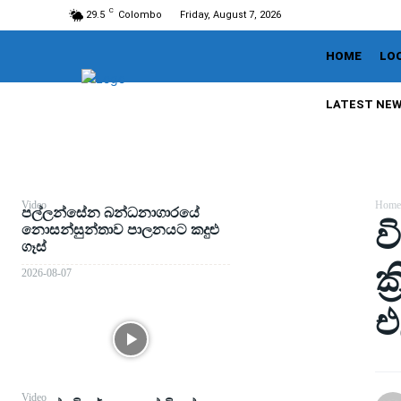
C
29.5
Colombo
Friday, August 7, 2026
HOME
LO
LATEST NE
Video
Home
පල්ලන්සේන බන්ධනාගාරයේ
ව
නොසන්සුන්තාව පාලනයට කදුළු
ගෑස්
ක
2026-08-07
එ
Video