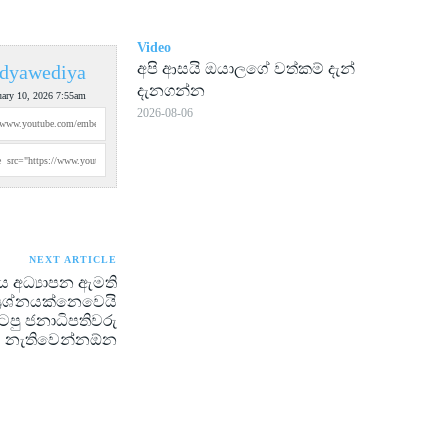
Video
අපි ආසයි ඔයාලගේ වත්කම් දැන්
dyawediya
දැනගන්න
uary 10, 2026 7:55am
2026-08-06
NEXT ARTICLE
්නය අධ්‍යාපන ඇමති
්‍රශ්නයක්නෙවෙයි
ටපු ජනාධිපතිවරු
නැතිවෙන්නඕන