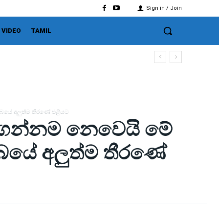
Sign in / Join
VIDEO
TAMIL
ජබයේ අලුත්ම තීරණේ එළියට
යගන්නම නෙවෙයි මේ
සජබයේ අලුත්ම තීරණේ