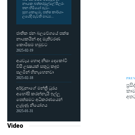
නායක බත්ත­ර­මුල්ලේ සීල­ර­
තන හිමියෝ පැව­
සූහ.කොළඹ, පක්ෂ කාර්යා­
ල­යේදී පැවති මාධ්‍ය...
ජාතික ජන බලවේගයේ පක්ෂ
නායකයින් අද මැතිවරණ
කොමිසම හමුවට
2025-02-19
අයවැය හොද නිසා දෙකෝටි
විසි ලක්‍ෂයක් සතුටු කදුළු
සලමින් හිනැහෙනවා
2025-02-18
PREV
ප්‍
අර්චුනාගේ මන්ත්‍රී ධුරය
කාම
අහෝසි කරන්නැයි ඉල්ලූ
අතට
පෙත්සමට අධිකරණයෙන්
ලැබුණු නියෝගය
2025-01-31
Video