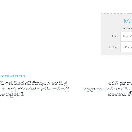
Ma
Sat, Jan
URL:
Embed:
IOUS ARTICLE
රසිද්ධ ෆාමසියේ අයිතිකරුගේ හෝටල්
වෙබ් ප්‍රශ
රේ කුඩු ගබඩාවක් සැපරියෙන් යද්දී
ඉල්ලාඅස්වෙන්න තරම් ප
ම හසුවෙයි
එහෙනම් හි