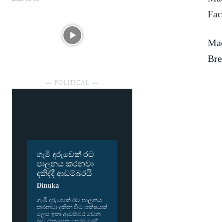
Fac
Mad
Bre
― POLITICAL ―
ගැමි දරුවෙක් රට
පාලනය කරනවා
දකිද්දී ආඩම්බරයි
Dinuka
ගැමි දරු­වෙක් රට පාල­නය
කර­නවා දකින විට පක්ෂ­යක්
ලෙස ඉතා ආඩ­ම්බර වෙන
බව ජන­සෙත පෙර­මුණේ