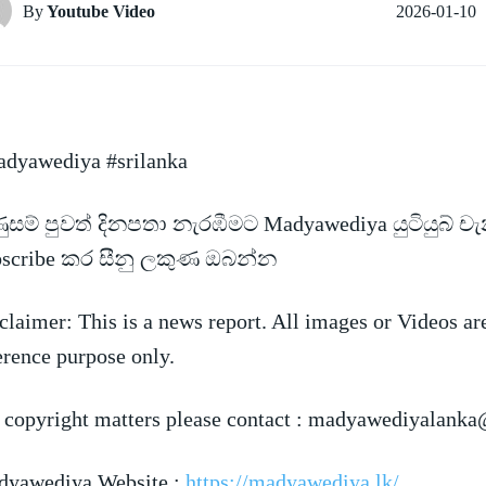
2026-01-10
By
Youtube Video
dyawediya #srilanka
සම් පුවත් දිනපතා නැරඹීමට Madyawediya යුටියුබ් ච
bscribe කර සීනු ලකුණ ඔබන්න
claimer: This is a news
report. All images or Videos ar
erence purpose only.
 copyright matters please contact :
madyawediyalanka
yawediya Website :
https://madyawediya.lk/