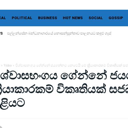
CAL
POLITICAL
BUSINESS
HOT NEWS
SOCIAL
GOSSIP
WS
පල්ලන්සේන බන්ධනාගාරයේ නොසන්සුන්තාව පාලනයට කදුළු ගෑස්
Video
විශ්වාසභංගය ගේන්නේ ජයගන්නම නෙවෙයි මේ ක්‍රියාකාරකම් විකෘතියක් ස
ිශ්වාසභංගය ගේන්නේ ජ
්‍රියාකාරකම් විකෘතියක් 
ළියට