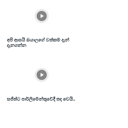
අපි ආසයි ඔයාලගේ වත්කම් දැන්
දැනගන්න
සජිත්ට පාර්ලිමේන්තුවේදී තද වෙයි..