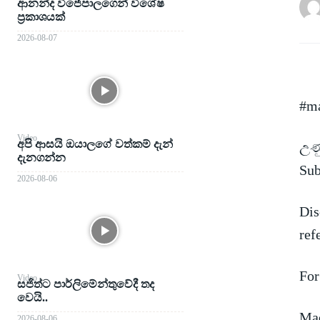
ආනන්ද විජේපාලගෙන් විශේෂ
ප්‍රකාශයක්
2026-08-07
#ma
Video
අපි ආසයි ඔයාලගේ වත්කම් දැන්
උණු
දැනගන්න
Su
2026-08-06
Dis
ref
For
Video
සජිත්ට පාර්ලිමේන්තුවේදී තද
වෙයි..
Mad
2026-08-06