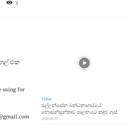
3
ැනල් එක
e using for
Video
පල්ලන්සේන බන්ධනාගාරයේ
නොසන්සුන්තාව පාලනයට කදුළු ගෑස්
@gmail.com
2026-08-07