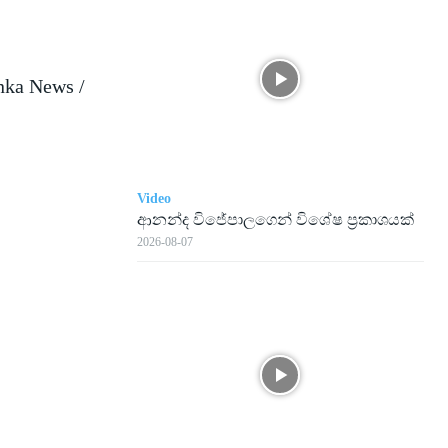
nka News /
Video
ආනන්ද විජේපාලගෙන් විශේෂ ප්‍රකාශයක්
2026-08-07