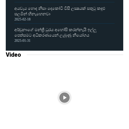
අයවැය හොද නිසා දෙකෝටි විසි ලක්‍ෂයක් සතුටු කදුළු
සලමින් හිනැහෙනවා
2025-02-18
අර්චුනාගේ මන්ත්‍රී ධුරය අහෝසි කරන්නැයි ඉල්ලූ
පෙත්සමට අධිකරණයෙන් ලැබුණු නියෝගය
2025-01-31
Video