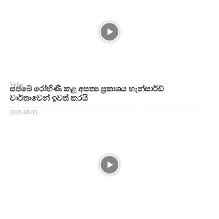
Video
සජබේ රෝහිණී කළ අසත්‍ය ප්‍රකාශය හැන්සාර්ඩ්
වාර්තාවෙන් ඉවත් කරයි
2026-08-05