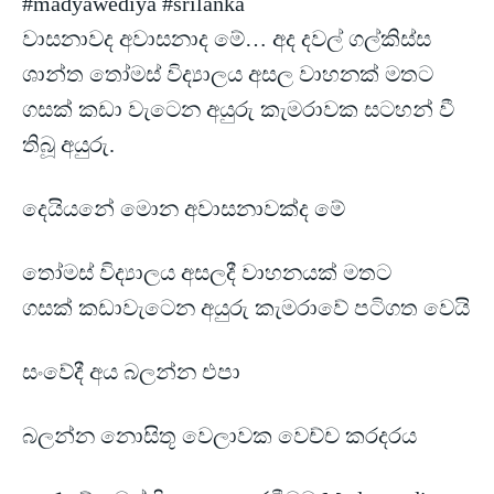
#madyawediya #srilanka
වාසනාවද අවාසනාද මේ… අද දවල් ගල්කිස්ස
ශාන්ත තෝමස් විද්‍යාලය අසල වාහනක් මතට
ගසක් කඩා වැටෙන අයුරු කැමරාවක සටහන්
වී
තිබූ අයුරු.
දෙයියනේ මොන අවාසනාවක්ද මේ
තෝමස් විද්‍යාලය අසලදී වාහනයක් මතට
ගසක් කඩාවැටෙන අයුරු කැමරාවේ පටිගත වෙයි
සංවේදී අය බලන්න එපා
බලන්න නොසිතූ වෙලාවක වෙච්ච කරදරය