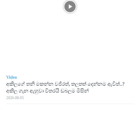
Video
අකිලගේ තනි මකන්න වජිරත්, තලතත් දෙන්නම ඇවිත්..?
අකිල ගැන ඇහුවා විතරයි ඩබලම මිසින්
2026-08-05