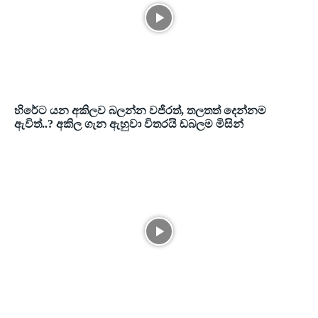
හිරේට යන අකිලව බලන්න වජිරත්, තලතත් දෙන්නම
ඇවිත්..? අකිල ගැන ඇහුවා විතරයි ඩබලම මිසින්