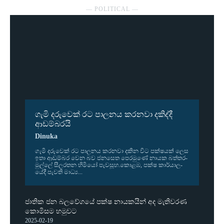
― POLITICAL ―
ගැමි දරුවෙක් රට පාලනය කරනවා දකිද්දී
ආඩම්බරයි
Dinuka
ගැමි දරු­වෙක් රට පාල­නය කර­නවා දකින විට පක්ෂ­යක් ලෙස
ඉතා ආඩ­ම්බර වෙන බව ජන­සෙත පෙර­මුණේ නායක බත්ත­ර­
මුල්ලේ සීල­ර­තන හිමියෝ පැව­සූහ.කොළඹ, පක්ෂ කාර්යා­ල­
යේදී පැවති මාධ්‍ය...
ජාතික ජන බලවේගයේ පක්ෂ නායකයින් අද මැතිවරණ
කොමිසම හමුවට
2025-02-19