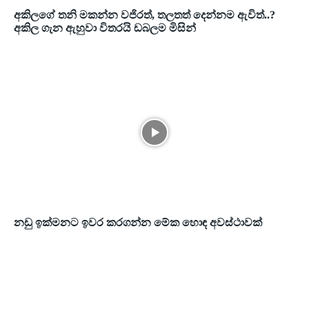
අකිලගේ තනි මකන්න වජිරත්, තලතත් දෙන්නම ඇවිත්..?
අකිල ගැන ඇහුවා විතරයි ඩබලම මිසින්
නඩු ඉක්මනට ඉවර කරගන්න මේක හොඳ අවස්ථාවක්