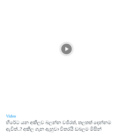
Video
හිරේට යන අකිලව බලන්න වජිරත්, තලතත් දෙන්නම
ඇවිත්..? අකිල ගැන ඇහුවා විතරයි ඩබලම මිසින්