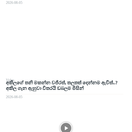
2026-08-05
Video
අකිලගේ තනි මකන්න වජිරත්, තලතත් දෙන්නම ඇවිත්..?
අකිල ගැන ඇහුවා විතරයි ඩබලම මිසින්
2026-08-05