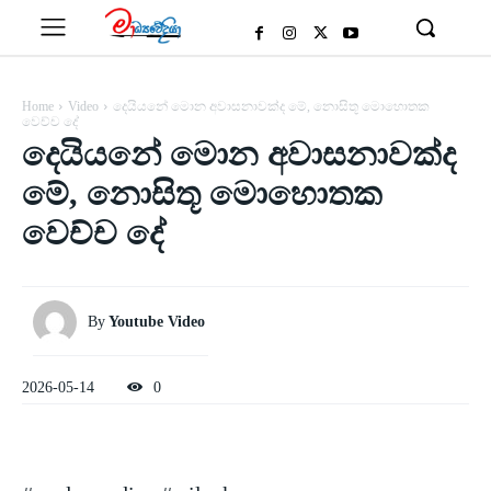
Home
Video
දෙයියනේ මොන අවාසනාවක්ද මේ, නොසිතූ මොහොතක
වෙච්ච දේ
දෙයියනේ මොන අවාසනාවක්ද
මේ, නොසිතූ මොහොතක
වෙච්ච දේ
By
Youtube Video
2026-05-14
0