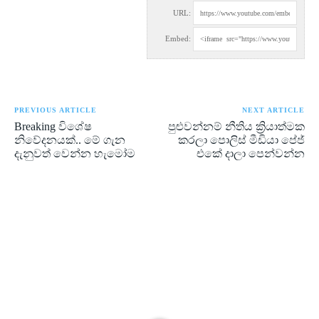
URL:
Embed:
PREVIOUS ARTICLE
NEXT ARTICLE
Breaking විශේෂ
පුළුවන්නම් නීතිය ක්‍රියාත්මක
නිවේදනයක්.. මේ ගැන
කරලා පොලිස් මීඩියා පේජ්
දැනුවත් වෙන්න හැමෝම
එකේ දාලා පෙන්වන්න