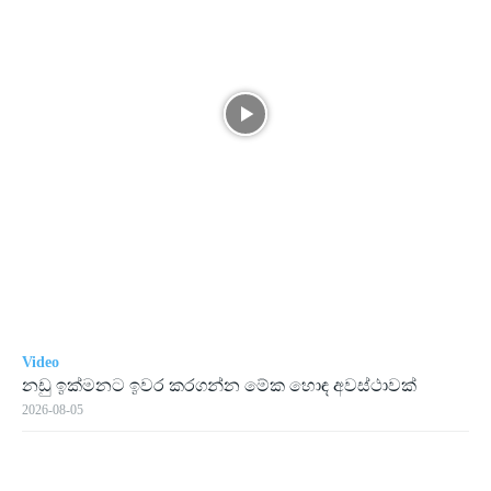
Video
නඩු ඉක්මනට ඉවර කරගන්න මේක හොඳ අවස්ථාවක්
2026-08-05