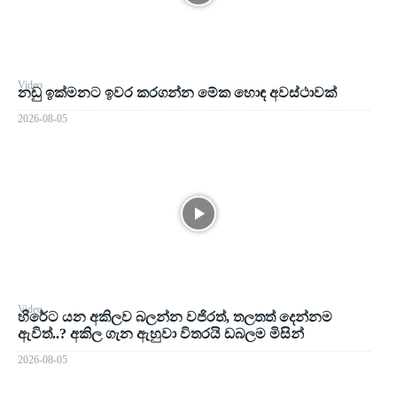
Video
නඩු ඉක්මනට ඉවර කරගන්න මේක හොඳ අවස්ථාවක්
2026-08-05
Video
හිරේට යන අකිලව බලන්න වජිරත්, තලතත් දෙන්නම
ඇවිත්..? අකිල ගැන ඇහුවා විතරයි ඩබලම මිසින්
2026-08-05