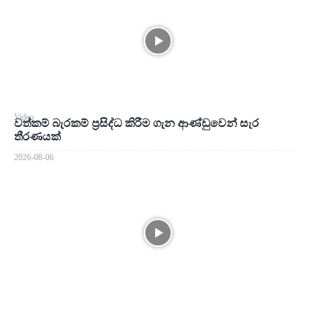
Video
වත්කම් බැරකම් ප්‍රසිද්ධ කිරීම ගැන ආණ්ඩුවෙන් සැර
තීරණයක්
2026-08-06