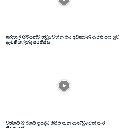
කාදිනල් හිමියන්ව හමුවෙන්න ගිය අධිකරණ ඇමති සහ සුව
ඇමති නලින්ද ජයතිස්ස
වත්කම් බැරකම් ප්‍රසිද්ධ කිරීම ගැන ආණ්ඩුවෙන් සැර