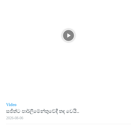
Video
සජිත්ට පාර්ලිමේන්තුවේදී තද වෙයි..
2026-08-06