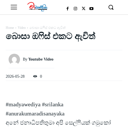
Home
Video
බොසා ඔෆිස් එකට ඇවිත්
බොසා ඔෆිස් එකට ඇවිත්
By
Youtube Video
2026-05-28
0
#madyawediya #srilanka
#anurakumaradisanayaka
අනේ ජනාධිපතිතුමා අපි සෙල්ෆියක් ගමුකෝ