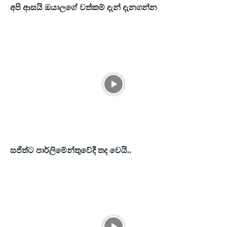
අපි ආසයි ඔයාලගේ වත්කම් දැන් දැනගන්න
සජිත්ට පාර්ලිමේන්තුවේදී තද වෙයි..