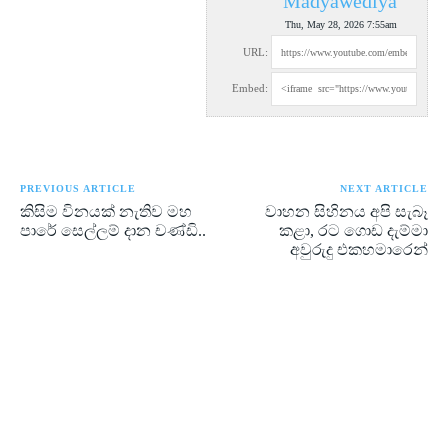
Madyawediya
Thu, May 28, 2026 7:55am
URL:
Embed:
PREVIOUS ARTICLE
NEXT ARTICLE
කිසිම විනයක් නැතිව මහ
වාහන සිහිනය අපි සැබෑ
පාරේ සෙල්ලම් දාන චණ්ඩි..
කළා, රට ගොඩ දැම්මා
අවුරුදු එකහමාරෙන්