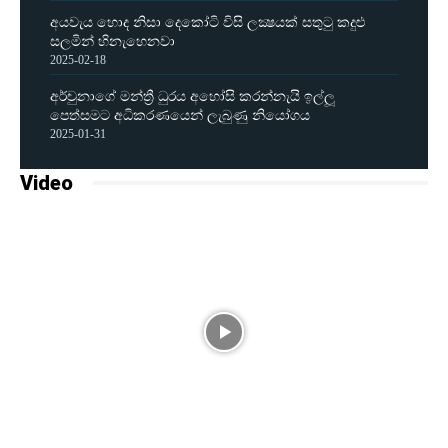
අයවැය හොද නිසා දෙකෝටි විසි ලක්‍ෂයක් සතුටු කදුළු
සලමින් හිනැහෙනවා
2025-02-18
අර්චුනාගේ මන්ත්‍රී ධුරය අහෝසි කරන්නැයි ඉල්ලූ
පෙත්සමට අධිකරණයෙන් ලැබුණු නියෝගය
2025-01-31
Video