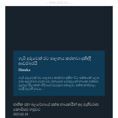
― POLITICAL ―
ගැමි දරුවෙක් රට පාලනය කරනවා දකිද්දී
ආඩම්බරයි
Dinuka
ගැමි දරු­වෙක් රට පාල­නය කර­නවා දකින විට පක්ෂ­යක් ලෙස
ඉතා ආඩ­ම්බර වෙන බව ජන­සෙත පෙර­මුණේ නායක බත්ත­ර­
මුල්ලේ සීල­ර­තන හිමියෝ පැව­සූහ.කොළඹ, පක්ෂ කාර්යා­ල­
යේදී පැවති මාධ්‍ය...
ජාතික ජන බලවේගයේ පක්ෂ නායකයින් අද මැතිවරණ
කොමිසම හමුවට
2025-02-19