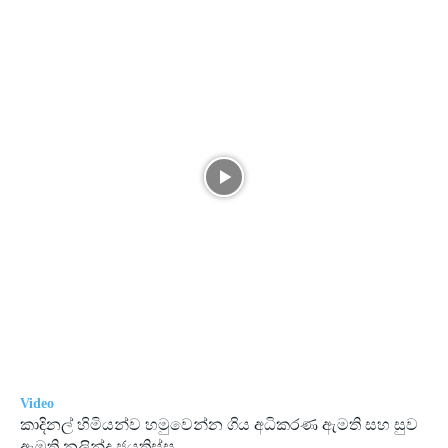
Video
කාදිනල් හිමියන්ව හමුවෙන්න ගිය අධිකරණ ඇමති සහ සුව
ඇමති නලින්ද ජයතිස්ස