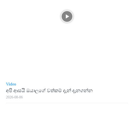
Video
අපි ආසයි ඔයාලගේ වත්කම් දැන් දැනගන්න
2026-08-06