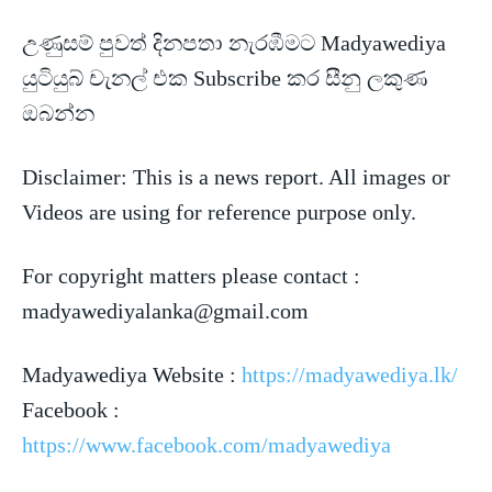
උණුසම් පුවත් දිනපතා නැරඹීමට Madyawediya
යුටියුබ් චැනල් එක Subscribe කර සීනු ලකුණ
ඔබන්න
Disclaimer: This is a news report. All images or
Videos are using for reference purpose only.
For copyright matters please contact :
madyawediyalanka@gmail.com
Madyawediya Website :
https://madyawediya.lk/
Facebook :
https://www.facebook.com/madyawediya