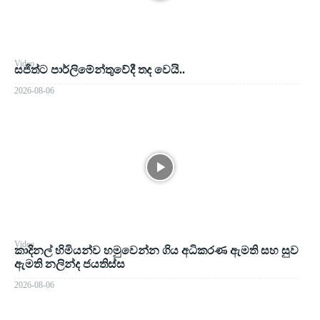
Video
සජිත්ට පාර්ලිමේන්තුවේදී තද වෙයි..
2026-08-06
Video
කාදිනල් හිමියන්ව හමුවෙන්න ගිය අධිකරණ ඇමති සහ සුව
ඇමති නලින්ද ජයතිස්ස
2026-08-06