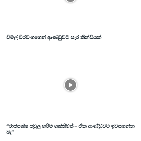
විමල් වීරවංශගෙන් ආණ්ඩුවට සැර කින්ඩියක්
“රාජපක්ෂ පවුල හරිම ශක්තිමත් – ඒක ආණ්ඩුවට ඉවසගන්න
බෑ”