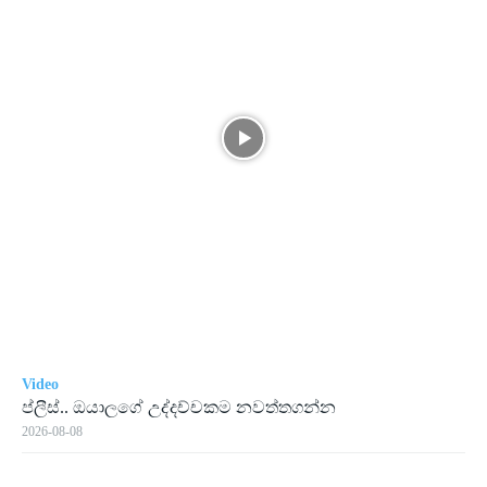
Video
ප්ලීස්.. ඔයාලගේ උද්දච්චකම නවත්තගන්න
2026-08-08