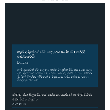
ගැමි දරුවෙක් රට පාලනය කරනවා දකිද්දී
ආඩම්බරයි
Dinuka
ගැමි දරු­වෙක් රට පාල­නය කර­නවා දකින විට පක්ෂ­යක් ලෙස
ඉතා ආඩ­ම්බර වෙන බව ජන­සෙත පෙර­මුණේ නායක බත්ත­ර­
මුල්ලේ සීල­ර­තන හිමියෝ පැව­සූහ.කොළඹ, පක්ෂ කාර්යා­ල­
යේදී පැවති මාධ්‍ය...
ජාතික ජන බලවේගයේ පක්ෂ නායකයින් අද මැතිවරණ
කොමිසම හමුවට
2025-02-19