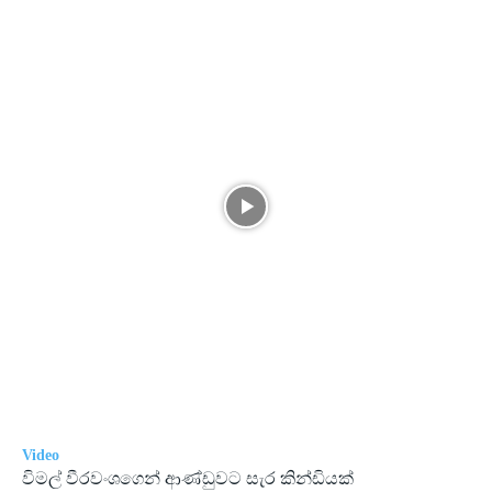
Video
විමල් වීරවංශගෙන් ආණ්ඩුවට සැර කින්ඩියක්