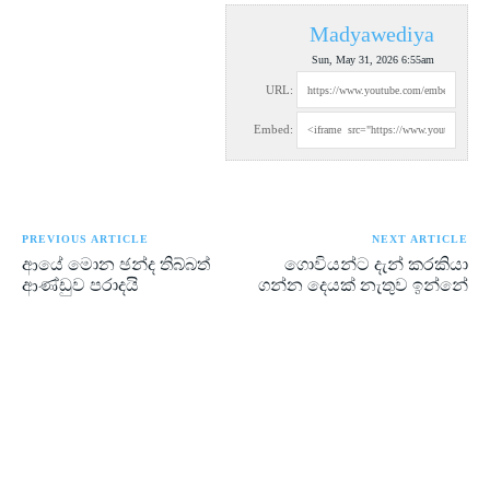
Madyawediya
Sun, May 31, 2026 6:55am
URL:
Embed:
PREVIOUS ARTICLE
NEXT ARTICLE
ආයේ මොන ඡන්ද තිබ්බත්
ගොවියන්ට දැන් කරකියා
ආණ්ඩුව පරාදයි
ගන්න දෙයක් නැතුව ඉන්නේ