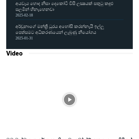
අයවැය හොද නිසා දෙකෝටි විසි ලක්‍ෂයක් සතුටු කදුළු
සලමින් හිනැහෙනවා
2025-02-18
අර්චුනාගේ මන්ත්‍රී ධුරය අහෝසි කරන්නැයි ඉල්ලූ
පෙත්සමට අධිකරණයෙන් ලැබුණු නියෝගය
2025-01-31
Video