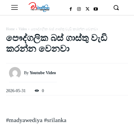
Home
Video
පෞද්ගලික බස් ගාස්තු වැඩි කරන්න වෙනවා
පෞද්ගලික බස් ගාස්තු වැඩි
කරන්න වෙනවා
By
Youtube Video
2026-05-31
0
#madyawediya #srilanka