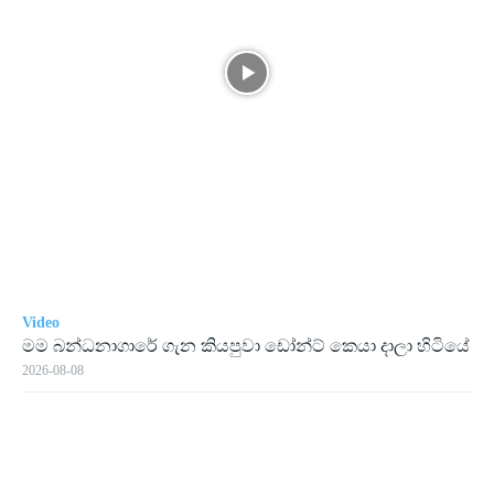
Video
මම බන්ධනාගාරේ ගැන කියපුවා ඩෝන්ට් කෙයා දාලා හිටියේ
2026-08-08