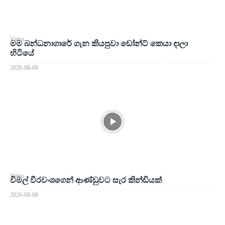
Video
මම බන්ධනාගාරේ ගැන කියපුවා ඩෝන්ට් කෙයා දාලා
හිටියේ
2026-08-08
Video
විමල් වීරවංශගෙන් ආණ්ඩුවට සැර කින්ඩියක්
2026-08-08