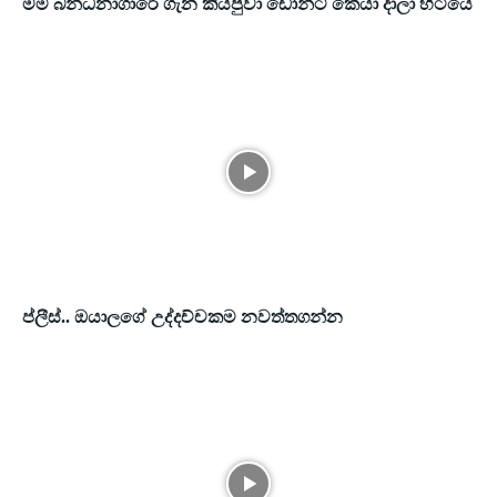
මම බන්ධනාගාරේ ගැන කියපුවා ඩෝන්ට් කෙයා දාලා හිටියේ
ප්ලීස්.. ඔයාලගේ උද්දච්චකම නවත්තගන්න