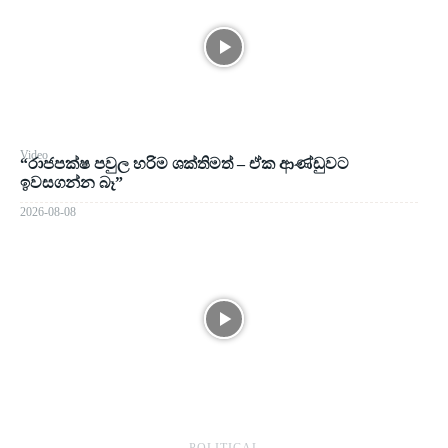
Video
“රාජපක්ෂ පවුල හරිම ශක්තිමත් – ඒක ආණ්ඩුවට
ඉවසගන්න බෑ”
2026-08-08
― POLITICAL ―