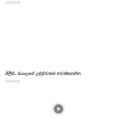
2026-08-08
Video
ප්ලීස්.. ඔයාලගේ උද්දච්චකම නවත්තගන්න
2026-08-08