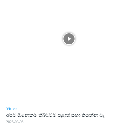
Video
අපිට ඕනෙකම තිබ්බටම පළාත් සභා තියන්න බෑ
2026-08-06