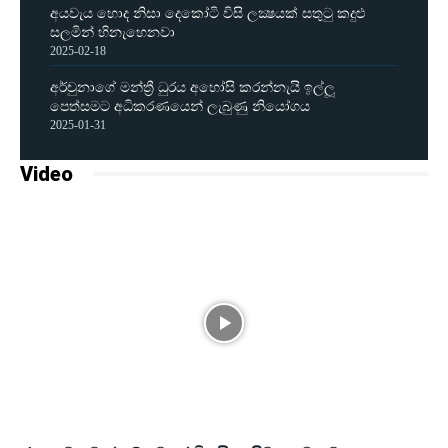
අයවැය හොද නිසා දෙකෝටි විසි ලක්‍ෂයක් සතුටු කදුළු
සලමින් හිනැහෙනවා
2025-02-18
අර්චුනාගේ මන්ත්‍රී ධුරය අහෝසි කරන්නැයි ඉල්ලූ
පෙත්සමට අධිකරණයෙන් ලැබුණු නියෝගය
2025-01-31
Video