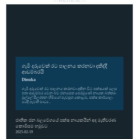
― POLITICAL ―
ගැමි දරුවෙක් රට පාලනය කරනවා දකිද්දී
ආඩම්බරයි
Dinuka
ගැමි දරු­වෙක් රට පාල­නය කර­නවා දකින විට පක්ෂ­යක් ලෙස
ඉතා ආඩ­ම්බර වෙන බව ජන­සෙත පෙර­මුණේ නායක බත්ත­ර­
මුල්ලේ සීල­ර­තන හිමියෝ පැව­සූහ.කොළඹ, පක්ෂ කාර්යා­ල­
යේදී පැවති මාධ්‍ය...
ජාතික ජන බලවේගයේ පක්ෂ නායකයින් අද මැතිවරණ
කොමිසම හමුවට
2025-02-19