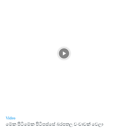
Video
මේක පිටිමේක පිටිපස්සේ බරපතල වංචාවක් වෙලා