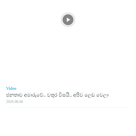
Video
ජනතාව අමාරුවේ.. වතුර විසයි.. අපිව ලෙඩ වෙලා
2026-08-06