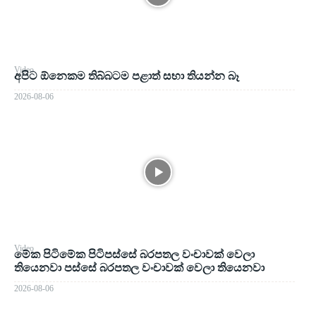
Video
අපිට ඕනෙකම තිබ්බටම පළාත් සභා තියන්න බෑ
2026-08-06
Video
මේක පිටිමේක පිටිපස්සේ බරපතල වංචාවක් වෙලා
තියෙනවා පස්සේ බරපතල වංචාවක් වෙලා තියෙනවා
2026-08-06