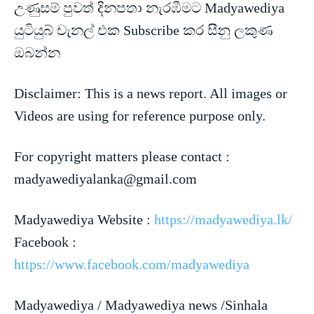
උණුසම් පුවත් දිනපතා නැරඹීමට Madyawediya
යුටියුබ් චැනල් එක Subscribe කර සීනු ලකුණ
ඔබන්න
Disclaimer: This is a news
report. All images or
Videos are using for reference purpose only.
For copyright matters please contact :
madyawediyalanka@gmail.com
Madyawediya Website :
https://madyawediya.lk/
Facebook :
https://www.facebook.com/madyawediya
Madyawediya / Madyawediya news /Sinhala