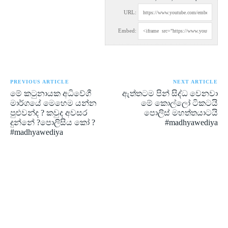
URL:
Embed:
PREVIOUS ARTICLE
NEXT ARTICLE
මේ කටුනායක අධිවේගී
ඇත්තටම පින් සිද්ධ වෙනවා
මාර්ගයේ මෙහෙම යන්න
මේ කොල්ලෝ ටිකටයි
පුළුවන්ද ? කවුද අවසර
පොලිස් මහත්තයාටයි
දුන්නේ ?පොලිසිය කෝ ?
#madhyawediya
#madhyawediya