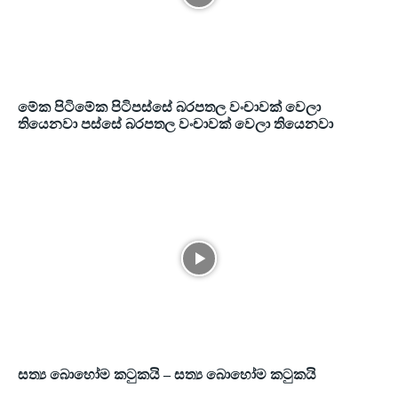
මේක පිටිමේක පිටිපස්සේ බරපතල වංචාවක් වෙලා
තියෙනවා පස්සේ බරපතල වංචාවක් වෙලා තියෙනවා
සත්‍ය බොහෝම කටුකයි – සත්‍ය බොහෝම කටුකයි