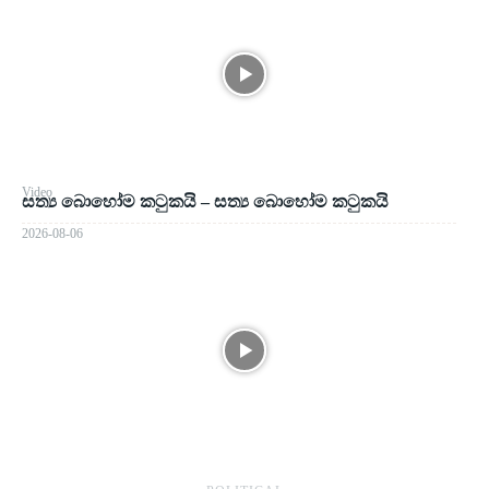
Video
සත්‍ය බොහෝම කටුකයි – සත්‍ය බොහෝම කටුකයි
2026-08-06