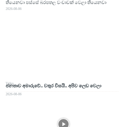
තියෙනවා පස්සේ බරපතල වංචාවක් වෙලා තියෙනවා
2026-08-06
Video
ජනතාව අමාරුවේ.. වතුර විසයි.. අපිව ලෙඩ වෙලා
2026-08-06