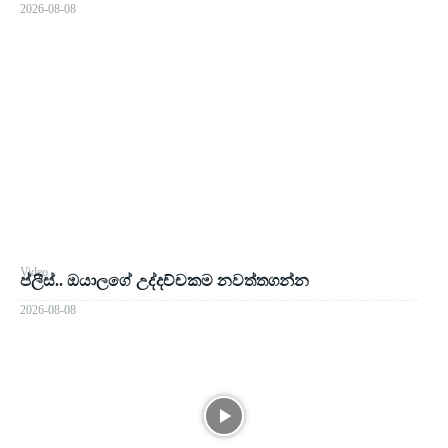
2026-08-08
Video
ප්ලීස්.. ඔයාලගේ උද්දච්චකම නවත්තගන්න
2026-08-08