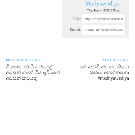
Madyawediya
Thu, June 4, 2026 2:55pm
URL:
Embed:
PREVIOUS ARTICLE
NEXT ARTICLE
මීගොඩ රොටි දන්සලේ
මේ ආච්චි අඬ අඬ කියන
අවසන් ගමන් ගිය දැරියගේ
කතාව අහන්නකො
අවසන් කටයුතු
#madhyawediya