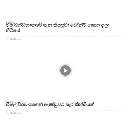
Video
මම බන්ධනාගාරේ ගැන කියපුවා ඩෝන්ට් කෙයා දාලා
හිටියේ
2026-08-08
Video
විමල් වීරවංශගෙන් ආණ්ඩුවට සැර කින්ඩියක්
2026-08-08