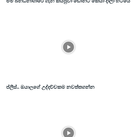
මම බන්ධනාගාරේ ගැන කියපුවා ඩෝන්ට් කෙයා දාලා හිටියේ
ප්ලීස්.. ඔයාලගේ උද්දච්චකම නවත්තගන්න