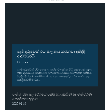
ගැමි දරුවෙක් රට පාලනය කරනවා දකිද්දී
ආඩම්බරයි
Dinuka
ගැමි දරු­වෙක් රට පාල­නය කර­නවා දකින විට පක්ෂ­යක් ලෙස
ඉතා ආඩ­ම්බර වෙන බව ජන­සෙත පෙර­මුණේ නායක බත්ත­ර­
මුල්ලේ සීල­ර­තන හිමියෝ පැව­සූහ.කොළඹ, පක්ෂ කාර්යා­ල­
යේදී පැවති මාධ්‍ය...
ජාතික ජන බලවේගයේ පක්ෂ නායකයින් අද මැතිවරණ
කොමිසම හමුවට
2025-02-19