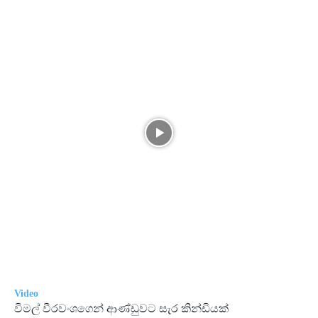
Video
විමල් වීරවංශගෙන් ආණ්ඩුවට සැර කින්ඩියක්