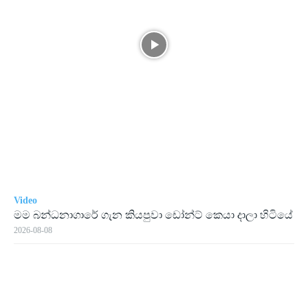
Video
මම බන්ධනාගාරේ ගැන කියපුවා ඩෝන්ට් කෙයා දාලා හිටියේ
2026-08-08