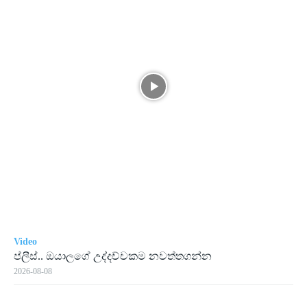
Video
ප්ලීස්.. ඔයාලගේ උද්දච්චකම නවත්තගන්න
2026-08-08