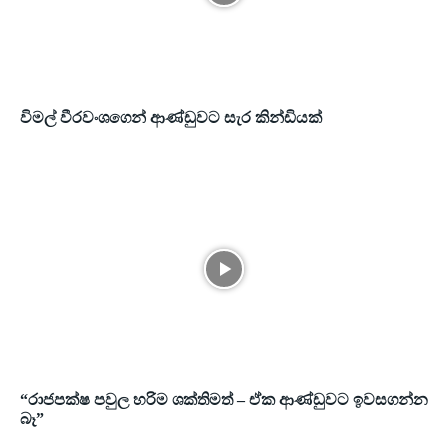
විමල් වීරවංශගෙන් ආණ්ඩුවට සැර කින්ඩියක්
“රාජපක්ෂ පවුල හරිම ශක්තිමත් – ඒක ආණ්ඩුවට ඉවසගන්න
බෑ”