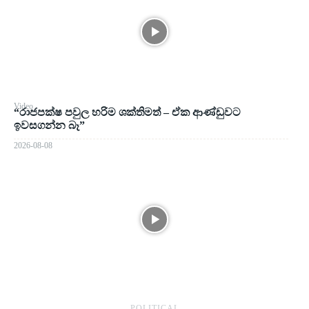
Video
“රාජපක්ෂ පවුල හරිම ශක්තිමත් – ඒක ආණ්ඩුවට
ඉවසගන්න බෑ”
2026-08-08
― POLITICAL ―