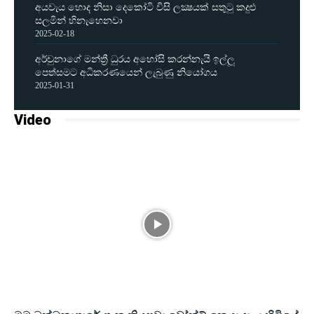
අයවැය හොද නිසා දෙකෝටි විසි ලක්‍ෂයක් සතුටු කදුළු
සලමින් හිනැහෙනවා
2025-02-18
අර්චුනාගේ මන්ත්‍රී ධුරය අහෝසි කරන්නැයි ඉල්ලූ
පෙත්සමට අධිකරණයෙන් ලැබුණු නියෝගය
2025-01-31
Video