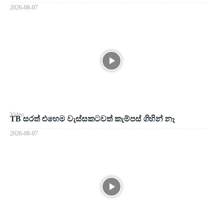
2026-08-07
Video
TB සරත් එහෙම වැස්සකටවත් කැම්පස් ගිහින් නෑ
2026-08-07