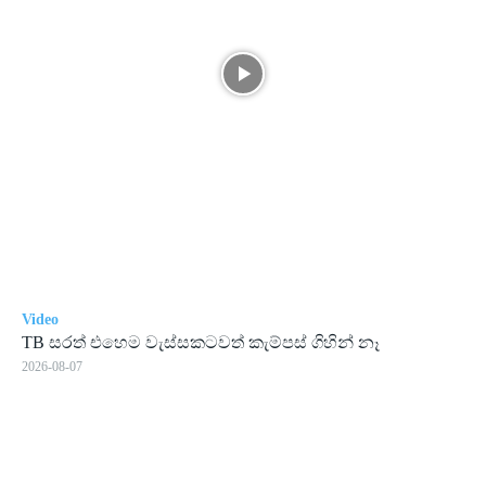
Video
TB සරත් එහෙම වැස්සකටවත් කැම්පස් ගිහින් නෑ
2026-08-07