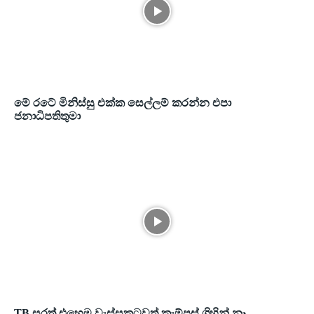
මේ රටේ මිනිස්සු එක්ක සෙල්ලම් කරන්න එපා
ජනාධිපතිතුමා
TB සරත් එහෙම වැස්සකටවත් කැම්පස් ගිහින් නෑ