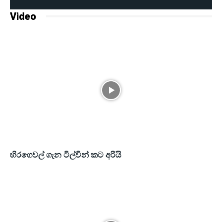
Video
හිරගෙවල් ගැන ටිල්වින් කට අරියි