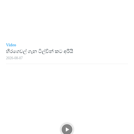
Video
හිරගෙවල් ගැන ටිල්වින් කට අරියි
2026-08-07