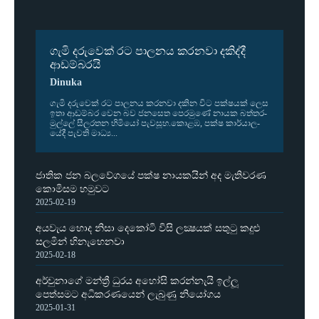
ගැමි දරුවෙක් රට පාලනය කරනවා දකිද්දී
ආඩම්බරයි
Dinuka
ගැමි දරු­වෙක් රට පාල­නය කර­නවා දකින විට පක්ෂ­යක් ලෙස
ඉතා ආඩ­ම්බර වෙන බව ජන­සෙත පෙර­මුණේ නායක බත්ත­ර­
මුල්ලේ සීල­ර­තන හිමියෝ පැව­සූහ.කොළඹ, පක්ෂ කාර්යා­ල­
යේදී පැවති මාධ්‍ය...
ජාතික ජන බලවේගයේ පක්ෂ නායකයින් අද මැතිවරණ
කොමිසම හමුවට
2025-02-19
අයවැය හොද නිසා දෙකෝටි විසි ලක්‍ෂයක් සතුටු කදුළු
සලමින් හිනැහෙනවා
2025-02-18
අර්චුනාගේ මන්ත්‍රී ධුරය අහෝසි කරන්නැයි ඉල්ලූ
පෙත්සමට අධිකරණයෙන් ලැබුණු නියෝගය
2025-01-31