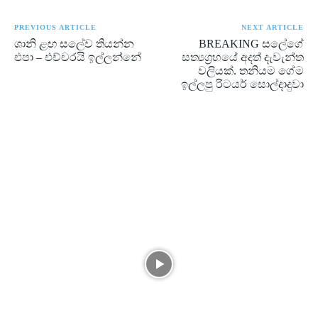
PREVIOUS ARTICLE
NEXT ARTICLE
ශානි ළඟ සලේව තියන්න
BREAKING සලේගේ
එපා – එච්චරයි ඉල්ලන්නේ
සත්‍යග්‍රහයේ අදත් දැවැන්ත
වලියක්. තනියම ගේම
ඉල්ලපු රිටයර් සොල්දාදුවා