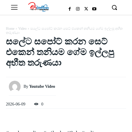
Home
Video
සලේට සපෝට් කරන සෙට් එකෙන් තනියම ගේම ඉල්ලපු අභීත
තරුණයා
සලේට සපෝට් කරන සෙට්
එකෙන් තනියම ගේම ඉල්ලපු
අභීත තරුණයා
By
Youtube Video
2026-06-09
0