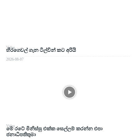
Video
හිරගෙවල් ගැන ටිල්වින් කට අරියි
2026-08-07
Video
මේ රටේ මිනිස්සු එක්ක සෙල්ලම් කරන්න එපා
ජනාධිපතිතුමා