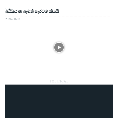
Video
අධිකරණ ඇමති සැරටම කියයි
2026-08-07
― POLITICAL ―