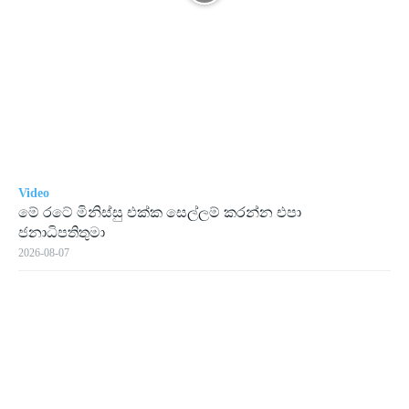
Video
මේ රටේ මිනිස්සු එක්ක සෙල්ලම් කරන්න එපා
ජනාධිපතිතුමා
2026-08-07