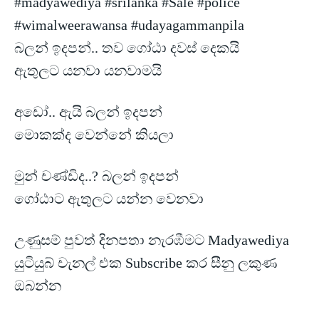
#madyawediya #srilanka #Sale #police
#wimalweerawansa #udayagammanpila
බලන් ඉදපන්.. තව ගෝඨා දවස් දෙකයි
ඇතුලට යනවා යනවාමයි
අඩෝ.. ඇයි බලන් ඉදපන්
මොකක්ද වෙන්නේ කියලා
මුන් චණ්ඩිද..?
බලන් ඉදපන්
ගෝඨාට ඇතුලට යන්න වෙනවා
උණුසම් පුවත් දිනපතා නැරඹීමට Madyawediya
යුටියුබ් චැනල් එක Subscribe කර සීනු ලකුණ
ඔබන්න