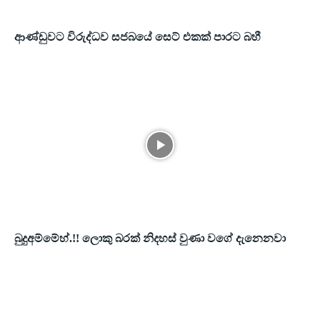
ආණ්ඩුවට විරුද්ධව සජබයේ සෙට් එකක් පාරට බහී
බුදුඅම්මේහ්.!! ලොකු බරක් නිදහස් වුණා වගේ දැනෙනවා