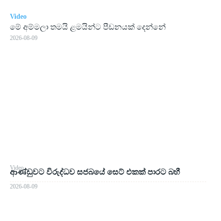
Video
මේ අම්මලා තමයි ළමයින්ට පීඩනයක් දෙන්නේ
2026-08-09
Video
ආණ්ඩුවට විරුද්ධව සජබයේ සෙට් එකක් පාරට බහී
2026-08-09