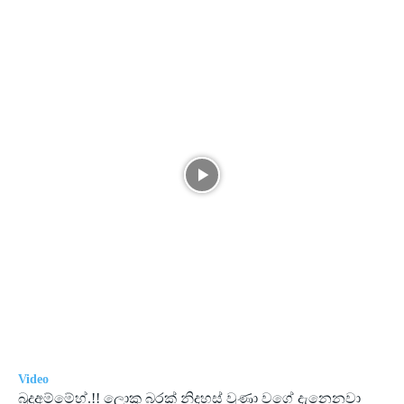
Video
බුදුඅම්මේහ්.!! ලොකු බරක් නිදහස් වුණා වගේ දැනෙනවා