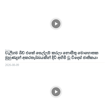
Video
වැලිගම බීච් එකේ සෙල්ලම් කරලා නොසීතූ මොහොතක
මුහුණදුන් අකරතැබ්බයකින් දිවි අහිමි වූ විදෙස් ජාතිකයා
2026-08-09