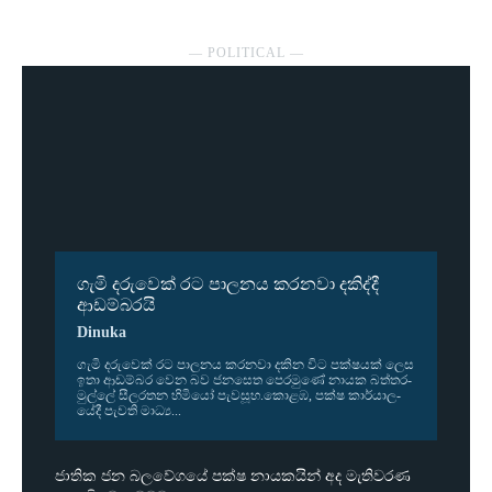
― POLITICAL ―
ගැමි දරුවෙක් රට පාලනය කරනවා දකිද්දී
ආඩම්බරයි
Dinuka
ගැමි දරු­වෙක් රට පාල­නය කර­නවා දකින විට පක්ෂ­යක් ලෙස
ඉතා ආඩ­ම්බර වෙන බව ජන­සෙත පෙර­මුණේ නායක බත්ත­ර­
මුල්ලේ සීල­ර­තන හිමියෝ පැව­සූහ.කොළඹ, පක්ෂ කාර්යා­ල­
යේදී පැවති මාධ්‍ය...
ජාතික ජන බලවේගයේ පක්ෂ නායකයින් අද මැතිවරණ