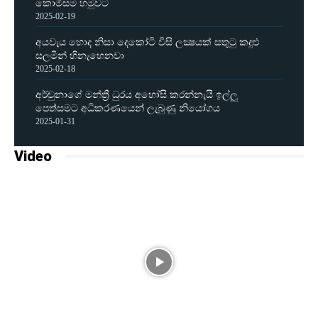
කොමිසම හමුවට
2025-02-19
අයවැය හොද නිසා දෙකෝටි විසි ලක්‍ෂයක් සතුටු කදුළු
සලමින් හිනැහෙනවා
2025-02-18
අර්චුනාගේ මන්ත්‍රී ධුරය අහෝසි කරන්නැයි ඉල්ලූ
පෙත්සමට අධිකරණයෙන් ලැබුණු නියෝගය
2025-01-31
Video