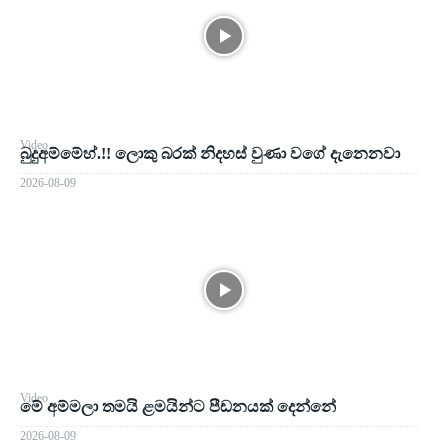
Video
බුදුඅම්මේහ්.!! ලොකු බරක් නිදහස් වුණා වගේ දැනෙනවා
2026-08-09
Video
මේ අම්මලා තමයි ළමයින්ට පීඩනයක් දෙන්නේ
2026-08-09