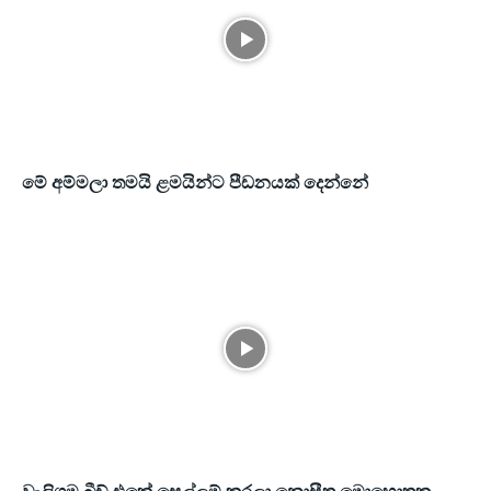
මේ අම්මලා තමයි ළමයින්ට පීඩනයක් දෙන්නේ