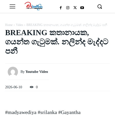
Home
Video
BREAKING කතානායක, ගයන්ත ගැටුමක්. නලින්ද මැද්දට පනී
BREAKING කතානායක,
ගයන්ත ගැටුමක්. නලින්ද මැද්දට
පනී
By
Youtube Video
2026-06-10
0
#madyawediya #srilanka #Gayantha