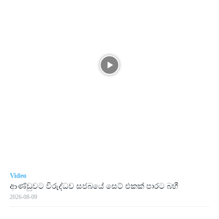
Video
ආණ්ඩුවට විරුද්ධව සජබයේ සෙට් එකක් පාරට බහී
2026-08-09