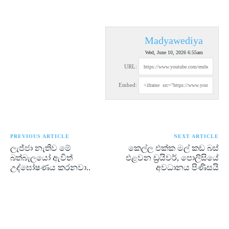
Madyawediya
Wed, June 10, 2026 6:55am
URL:
Embed:
PREVIOUS ARTICLE
NEXT ARTICLE
ලැජ්ජා නැතිව මේ
කෙල්ල එක්ක මල් කඩ බස්
බත්බැලයෝ ඇවිත්
එළවන ඩ්‍රයිවර්, පොලිසියේ
උද්ඝෝෂණය කරනවා..
අවධානය පිණිසයි