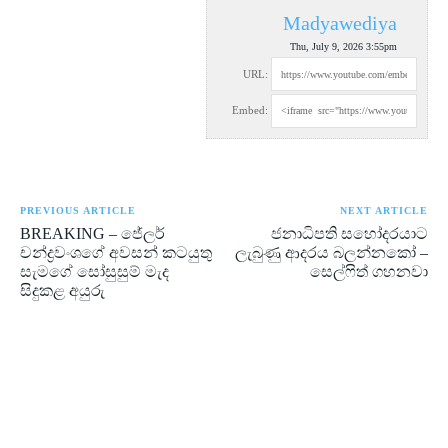
Madyawediya
Thu, July 9, 2026 3:55pm
URL:
Embed:
PREVIOUS ARTICLE
NEXT ARTICLE
BREAKING – ජේලර්
ජනාධිපති සහෝදරයාට
චන්ද්‍රවංශගේ අවසන් කටයුතු
ලැබුණු ආදරය බලන්නකෝ –
සැමගේ සෝසුසුම් මැද
සෙල්ෆිත් ගහනවා
සිදුකළ අයුරු