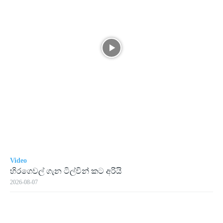
Video
හිරගෙවල් ගැන ටිල්වින් කට අරියි
2026-08-07