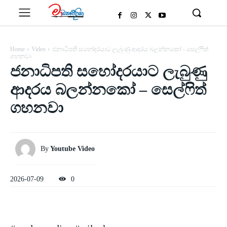
Home
Video
ජනාධිපති සහෝදරයාට ලැබුණු ආදරය බලන්නකෝ - සෙල්ෆිත්
ගහනවා
ජනාධිපති සහෝදරයාට ලැබුණු
ආදරය බලන්නකෝ – සෙල්ෆිත්
ගහනවා
By
Youtube Video
2026-07-09
0