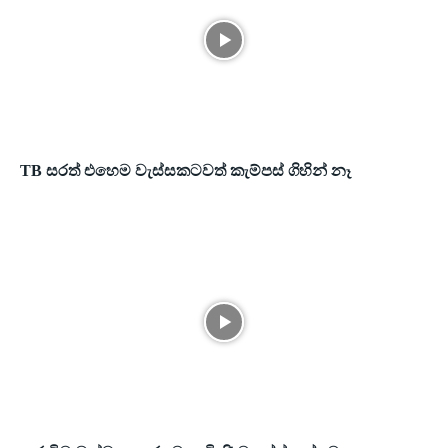
TB සරත් එහෙම වැස්සකටවත් කැම්පස් ගිහින් නෑ