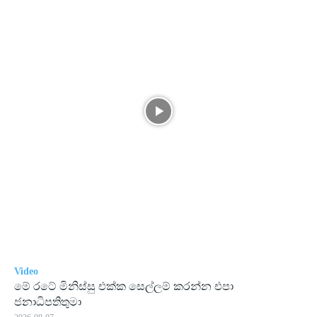
Video
මේ රටේ මිනිස්සු එක්ක සෙල්ලම් කරන්න එපා
ජනාධිපතිතුමා