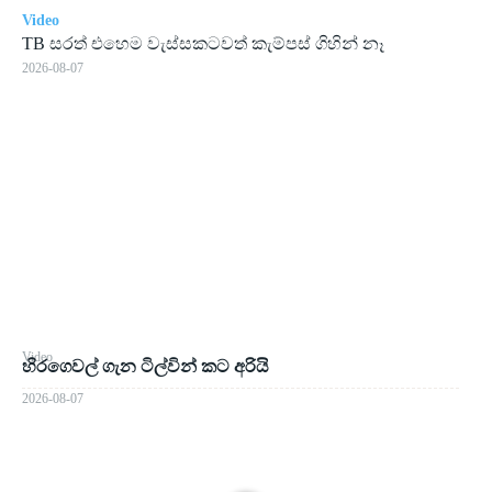
Video
TB සරත් එහෙම වැස්සකටවත් කැම්පස් ගිහින් නෑ
2026-08-07
Video
හිරගෙවල් ගැන ටිල්වින් කට අරියි
2026-08-07