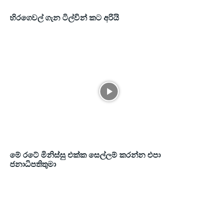
හිරගෙවල් ගැන ටිල්වින් කට අරියි
මේ රටේ මිනිස්සු එක්ක සෙල්ලම් කරන්න එපා
ජනාධිපතිතුමා