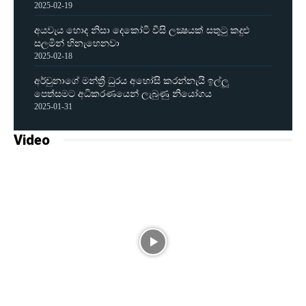
2025-02-19
අයවැය හොද නිසා දෙකෝටි විසි ලක්‍ෂයක් සතුටු කදුළු
සලමින් හිනැහෙනවා
2025-02-18
අර්චුනාගේ මන්ත්‍රී ධුරය අහෝසි කරන්නැයි ඉල්ලූ
පෙත්සමට අධිකරණයෙන් ලැබුණු නියෝගය
2025-01-31
Video