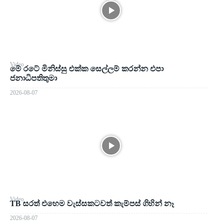
Video
මේ රටේ මිනිස්සු එක්ක සෙල්ලම් කරන්න එපා
ජනාධිපතිතුමා
2026-08-07
Video
TB සරත් එහෙම වැස්සකටවත් කැම්පස් ගිහින් නෑ
2026-08-07