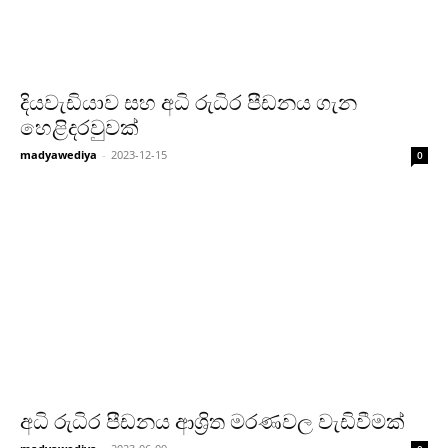
දියවැඩියාව සහ අධි රුධිර පීඩනය ගැන
හෙළිදරවුවක්
madyawediya
-
2023-12-15
0
අධි රුධිර පීඩනය ආශ්‍රිත මරණවල වැඩිවීමක්