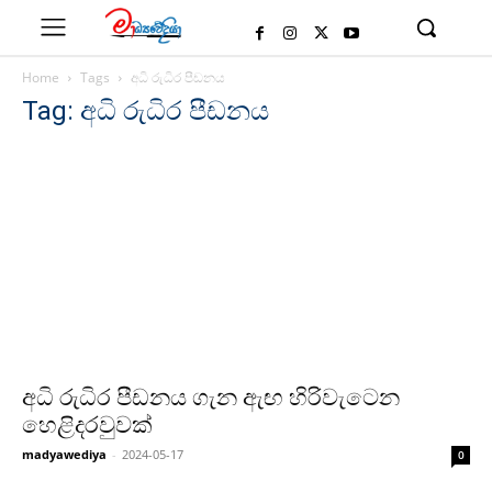
Home
Tags
අධි රුධිර පීඩනය
Tag: අධි රුධිර පීඩනය
අධි රුධිර පීඩනය ගැන ඇඟ හිරිවැටෙන
හෙළිදරවුවක්
madyawediya
-
2024-05-17
0