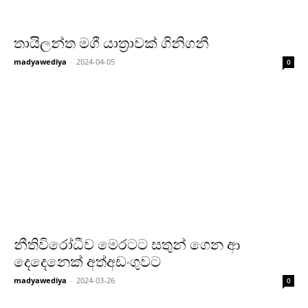
තායිලන්ත මගී යාත්‍රාවක් ගිනිගනී
madyawediya
-
2024-04-05
0
නීතිවිරෝධීව මෙරටට සතුන් ගෙන ආ
දෙදෙනෙක් අත්අඩංගුවට
madyawediya
-
2024-03-26
0