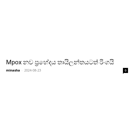
Mpox නව ප්‍රභේදය තායිලන්තයටත් රිංගයි
minasha
-
2024-08-23
0