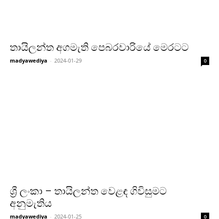
තායිලන්ත අගමැති පෙබරවාරියේ මෙරටට
madyawediya
-
2024-01-29
0
ශ්‍රී ලංකා – තායිලන්ත වෙළඳ ගිවිසුමට
අනුමැතිය
madyawediya
-
2024-01-25
0