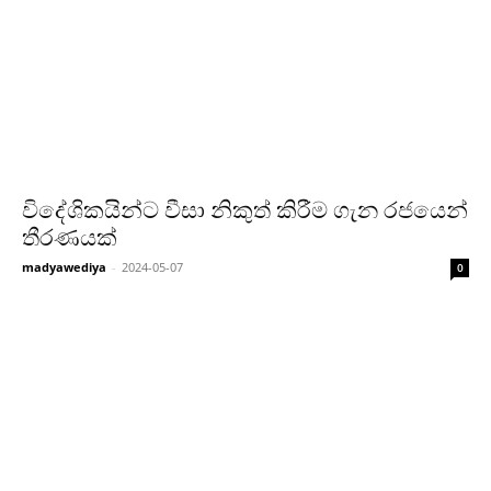
විදේශිකයින්ට වීසා නිකුත් කිරීම ගැන රජයෙන්
තීරණයක්
madyawediya
-
2024-05-07
0