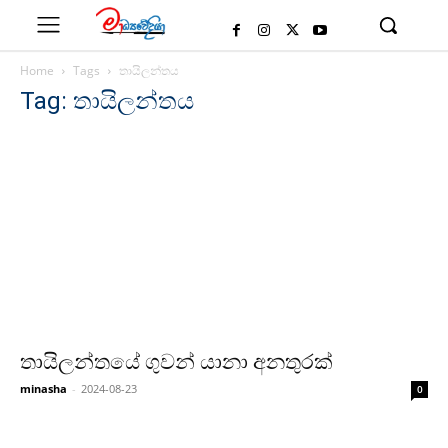
Home
Tags
තායිලන්තය
Tag: තායිලන්තය
තායිලන්තයේ ගුවන් යානා අනතුරක්
minasha
-
2024-08-23
0