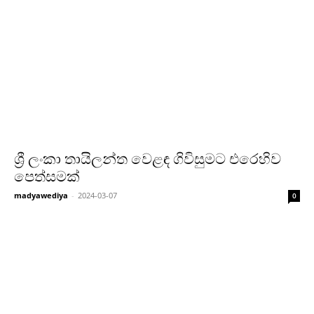
ශ්‍රී ලංකා තායිලන්ත වෙළඳ ගිවිසුමට එරෙහිව
පෙත්සමක්
madyawediya
-
2024-03-07
0