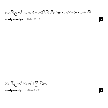
තායිලන්තයේ සමරිසි විවාහ සම්මත වෙයි
madyawediya
-
2024-06-18
0
තායිලන්තයට ෆ්‍රී වීසා
madyawediya
-
2024-05-30
0