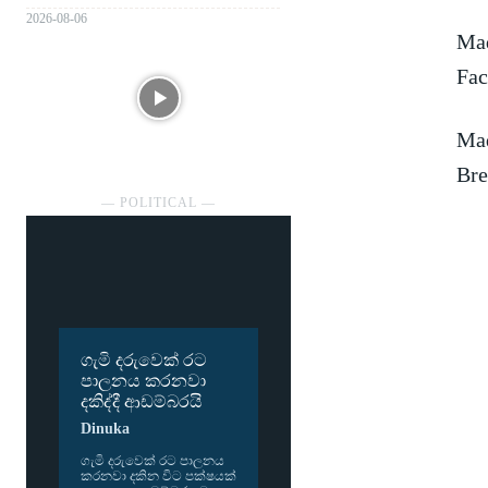
2026-08-06
Mad
Fac
Mad
Bre
― POLITICAL ―
ගැමි දරුවෙක් රට
පාලනය කරනවා
දකිද්දී ආඩම්බරයි
Dinuka
ගැමි දරු­වෙක් රට පාල­නය
කර­නවා දකින විට පක්ෂ­යක්