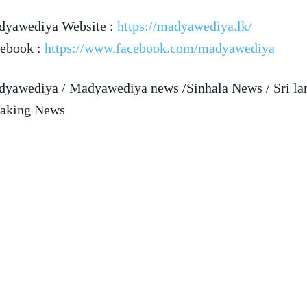
yawediya Website :
https://madyawediya.lk/
ebook :
https://www.facebook.com/madyawediya
yawediya / Madyawediya news /Sinhala News / Sri la
aking News