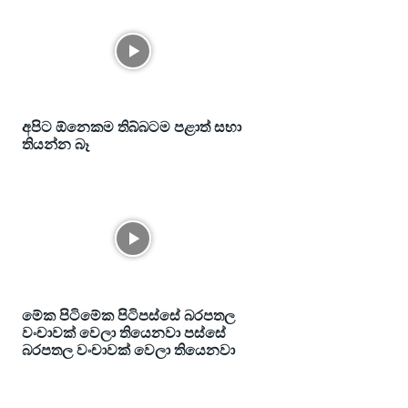
අපිට ඕනෙකම තිබ්බටම පළාත් සභා
තියන්න බෑ
මේක පිටිමේක පිටිපස්සේ බරපතල
වංචාවක් වෙලා තියෙනවා පස්සේ
බරපතල වංචාවක් වෙලා තියෙනවා