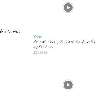
nka News /
Video
ජනතාව අමාරුවේ.. වතුර විසයි.. අපිව
ලෙඩ වෙලා
2026-08-06