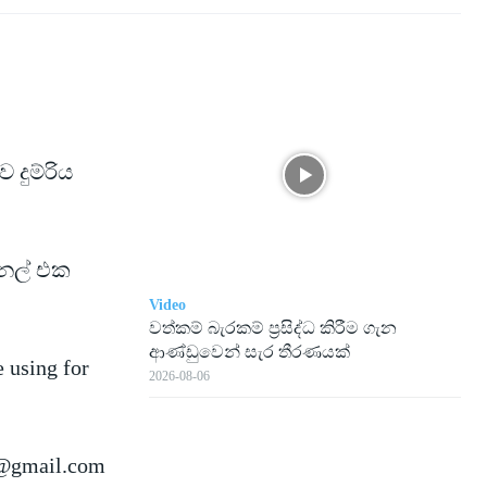
දුම්රිය
නල් එක
Video
වත්කම් බැරකම් ප්‍රසිද්ධ කිරීම ගැන
ආණ්ඩුවෙන් සැර තීරණයක්
e using for
2026-08-06
@gmail.com