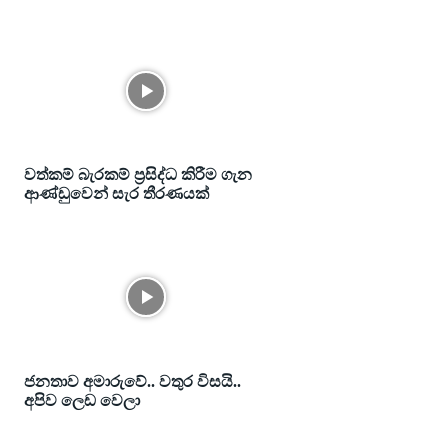
වත්කම් බැරකම් ප්‍රසිද්ධ කිරීම ගැන
ආණ්ඩුවෙන් සැර තීරණයක්
ජනතාව අමාරුවේ.. වතුර විසයි..
අපිව ලෙඩ වෙලා