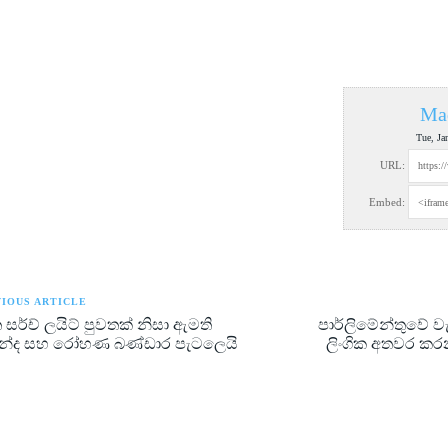
Ma
Tue, Ja
URL:
Embed:
IOUS ARTICLE
 සර්ච් ලයිට් පුවතක් නිසා ඇමති
පාර්ලිමේන්තුවේ 
න්ද සහ රෝහණ බණ්ඩාර පැටලෙයි
ලිංගික අතවර ක