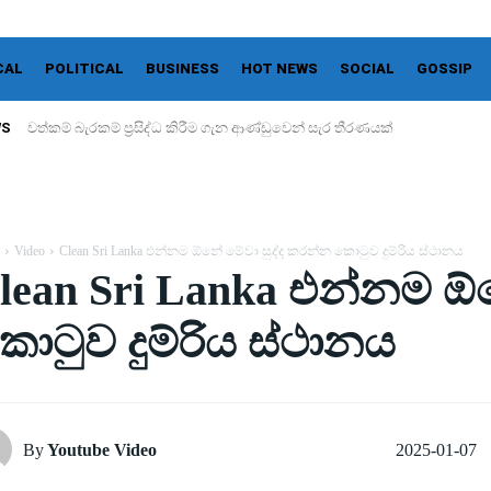
CAL
POLITICAL
BUSINESS
HOT NEWS
SOCIAL
GOSSIP
WS
වත්කම් බැරකම් ප්‍රසිද්ධ කිරීම ගැන ආණ්ඩුවෙන් සැර තීරණයක්
Video
Clean Sri Lanka එන්නම ඕනේ මේවා සුද්ද කරන්න කොටුව දුම්රිය ස්ථානය
lean Sri Lanka එන්නම ඕ
ොටුව දුම්රිය ස්ථානය
2025-01-07
By
Youtube Video