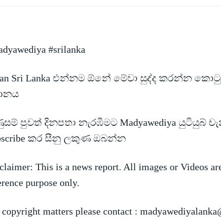
dyawediya #srilanka
an Sri Lanka එන්නම ඕනේ මේවා සුද්ද කරන්න කොටුව 
ථානය
සම් පුවත් දිනපතා නැරඹීමට Madyawediya යුටියුබ්
චැ
bscribe කර සීනු ලකුණ ඔබන්න
claimer: This is a news report. All images or Videos ar
erence purpose only.
 copyright matters please contact :
madyawediyalanka