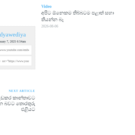
Video
අපිට ඕනෙකම තිබ්බටම පළාත් සභා
තියන්න බෑ
2026-08-06
dyawediya
nuary 7, 2025 6:54am
NEXT ARTICLE
වැඩකර කාන්තාවට
රන බවට තොරතුරු
එළියට