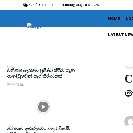
C
30.4
Colombo
Thursday, August 6, 2026
HOME
LO
LATEST NE
Video
Home
වත්කම් බැරකම් ප්‍රසිද්ධ කිරීම ගැන
C
ආණ්ඩුවෙන් සැර තීරණයක්
2026-08-06
ක
Video
ජනතාව අමාරුවේ.. වතුර විසයි..