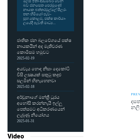
ලෙස ඉතා ආඩ­ම්බර වෙන
බව ජන­සෙත පෙර­මුණේ
නායක බත්ත­ර­මුල්ලේ සීල­ර­
තන හිමියෝ පැව­
සූහ.කොළඹ, පක්ෂ කාර්යා­
ල­යේදී පැවති මාධ්‍ය...
ජාතික ජන බලවේගයේ පක්ෂ
නායකයින් අද මැතිවරණ
කොමිසම හමුවට
2025-02-19
අයවැය හොද නිසා දෙකෝටි
විසි ලක්‍ෂයක් සතුටු කදුළු
සලමින් හිනැහෙනවා
2025-02-18
PREV
අර්චුනාගේ මන්ත්‍රී ධුරය
දසත
අහෝසි කරන්නැයි ඉල්ලූ
නලි
පෙත්සමට අධිකරණයෙන්
ලැබුණු නියෝගය
2025-01-31
Video