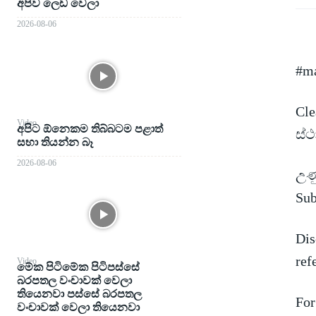
අපිව ලෙඩ වෙලා
2026-08-06
#ma
Cle
Video
අපිට ඕනෙකම තිබ්බටම පළාත්
ස්
සභා තියන්න බෑ
2026-08-06
උණු
Su
Dis
ref
Video
මේක පිටිමේක පිටිපස්සේ
බරපතල වංචාවක් වෙලා
තියෙනවා පස්සේ බරපතල
For
වංචාවක් වෙලා තියෙනවා