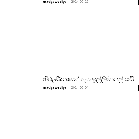
madyawediya
-
2024-07-22
හිරුණිකාගේ ඇප ඉල්ලීම කල් යයි
madyawediya
-
2024-07-04