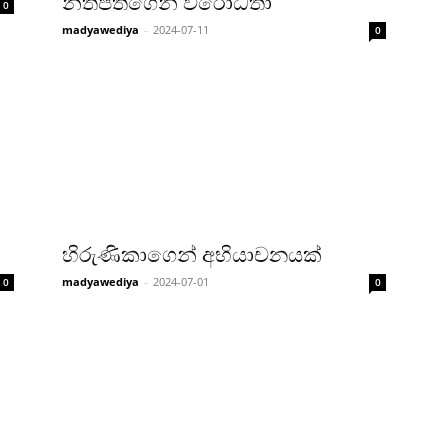
නීතිපතිගෙන් විරෝධතා
0
madyawediya
-
2024-07-11
0
හිරුණිකාගෙන් අභියාචනයක්
madyawediya
-
2024-07-01
0
0