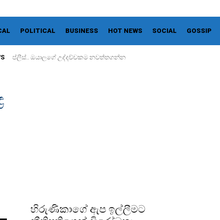
CAL
POLITICAL
BUSINESS
HOT NEWS
SOCIAL
GOSSIP
WS
ප්ලීස්.. ඔයාලගේ උද්දච්චකම නවත්තගන්න
ර
හිරුණිකාගේ ඇප ඉල්ලීමට