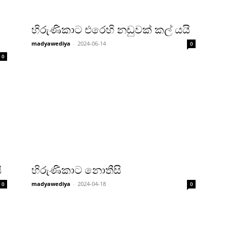
හිරුණිකාට එරෙහි නඩුවක් කල් යයි
madyawediya
-
2024-06-14
0
0
ි
හිරුණිකාට නොතීසි
madyawediya
-
2024-04-18
0
0