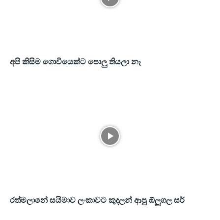
අපි කිසිම ගොවියෙක්ට පොලු තියලා නෑ
රත්මලානේ සයිමාව ලංකාවට කුදලන් ආපු ඕලුගල සර්