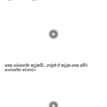
සත්‍ය බොහෝම කටුකයි…නමුත් ඒ කටුක සත්‍ය අපිට
භාරගන්න වෙනවා