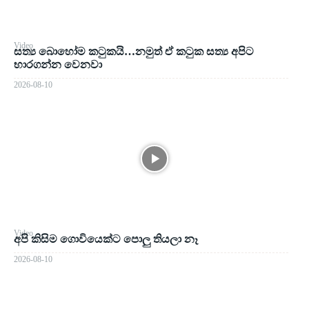
Video
සත්‍ය බොහෝම කටුකයි…නමුත් ඒ කටුක සත්‍ය අපිට
භාරගන්න වෙනවා
2026-08-10
Video
අපි කිසිම ගොවියෙක්ට පොලු තියලා නෑ
2026-08-10