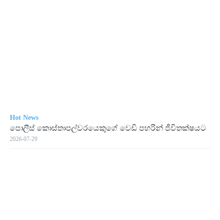
Hot News
පොලීස් කොස්තාපල්වරයෙකුගේ වෙඩි පහරින් ජීවිතක්ෂයට
2026-07-29