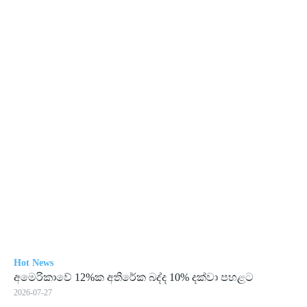
Hot News
අමෙ­රි­කාවේ 12%ක අති­රේක බද්ද 10% දක්වා පහ­ළට
2026-07-27