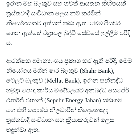
ඉරාන මහ බැංකුව සහ තවත් ආයතන කිහිපයක්
ත්‍රස්තවාදී සංවිධාන ලෙස නම් කරමින්
නියෝගයකට අත්සන් තබා ඇත. මෙම පියවර
ගෙන ඇත්තේ ඊශ්‍රායල බුද්ධි සේවයේ ඉල්ලීම පරිදි
ය.
ආරක්ෂක අමාත්‍යාංශය ප්‍රකාශ කර ඇති පරිදි, මෙම
නියෝගය මගින් ෂාර් බැංකුව (Shahr Bank),
මෙලට් බැංකුව (Mellat Bank), ඉරාන සන්නද්ධ
හමුදා පොදු කාර්ය මණ්ඩලයට අනුබද්ධ සෙපේර්
එනර්ජි ජහාන් (Sepehr Energy Jahan) සමාගම
සහ එහි ජ්‍යෙෂ්ඨ නිලධාරීන් තිදෙනෙකුද
ත්‍රස්තවාදී සංවිධාන සහ ක්‍රියාකරුවන් ලෙස
හඳුන්වා ඇත.