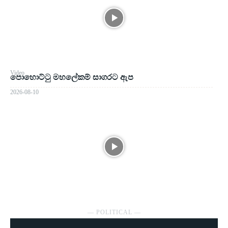
Video
පොහොට්ටු මහලේකම් සාගරට ඇප
2026-08-10
― POLITICAL ―