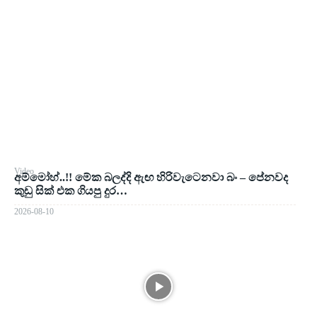
Video
අම්මෝහ්..!! මේක බලද්දි ඇඟ හිරිවැටෙනවා බං – පේනවද
කුඩු සික් එක ගියපු දුර…
2026-08-10