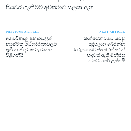
පියවර ගැනීමට අවස්ථාව සලසා ඇත.
PREVIOUS ARTICLE
NEXT ARTICLE
අමෙරිකානු ප්‍රහාරවලින්
කන්ටේනරයට යටවූ
න්‍යෂ්ටික මධ්‍යස්ථානවලට
පුද්ගලයා බේරන්න
දැඩි හානි වූ බව ඉරානය
ඔරුගොඩවත්තේ රත්තරන්
පිළිගනියි
හදවත් ඇති මිනිස්සු
න්ටේනරේ උස්සයි