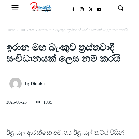
Home
Hot News
ඉරාන මහ බැංකුව ත්‍රස්තවාදී සංවිධානයක් ලෙස නම් කරයි
ඉරාන මහ බැංකුව ත්‍රස්තවාදී
සංවිධානයක් ලෙස නම් කරයි
By
Dinuka
2025-06-25
1035
ඊශ්‍රායල ආරක්ෂක අමාත්‍ය ඊශ්‍රායල් කට්ස් විසින්