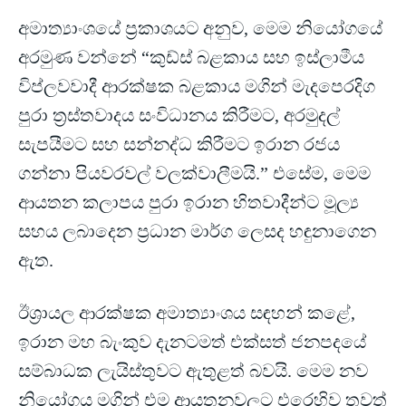
අමාත්‍යාංශයේ ප්‍රකාශයට අනුව, මෙම නියෝගයේ
අරමුණ වන්නේ “කුඩ්ස් බළකාය සහ ඉස්ලාමීය
විප්ලවවාදී ආරක්ෂක බළකාය මගින් මැදපෙරදිග
පුරා ත්‍රස්තවාදය සංවිධානය කිරීමට, අරමුදල්
සැපයීමට සහ සන්නද්ධ කිරීමට ඉරාන රජය
ගන්නා පියවරවල් වලක්වාලීමයි.” එසේම, මෙම
ආයතන කලාපය පුරා ඉරාන හිතවාදීන්ට මූල්‍ය
සහය ලබාදෙන ප්‍රධාන මාර්ග ලෙසද හඳුනාගෙන
ඇත.
ඊශ්‍රායල ආරක්ෂක අමාත්‍යාංශය සඳහන් කළේ,
ඉරාන මහ බැංකුව දැනටමත් එක්සත් ජනපදයේ
සම්බාධක ලැයිස්තුවට ඇතුළත් බවයි. මෙම නව
නියෝගය මගින් එම ආයතනවලට එරෙහිව තවත්