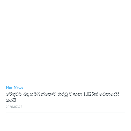
Hot News
රේගු­වට බදු හම්බ­න්තොට හිරවූ වාහන 1,025ක් වෙන්දේසි
කරයි
2026-07-27