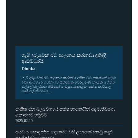
ගැමි දරුවෙක් රට පාලනය කරනවා දකිද්දී
ආඩම්බරයි
Dinuka
ගැමි දරු­වෙක් රට පාල­නය කර­නවා දකින විට පක්ෂ­යක් ලෙස
ඉතා ආඩ­ම්බර වෙන බව ජන­සෙත පෙර­මුණේ නායක බත්ත­ර­
මුල්ලේ සීල­ර­තන හිමියෝ පැව­සූහ.කොළඹ, පක්ෂ කාර්යා­ල­
යේදී පැවති මාධ්‍ය...
ජාතික ජන බලවේගයේ පක්ෂ නායකයින් අද මැතිවරණ
කොමිසම හමුවට
2025-02-19
අයවැය හොද නිසා දෙකෝටි විසි ලක්‍ෂයක් සතුටු කදුළු
සලමින් හිනැහෙනවා