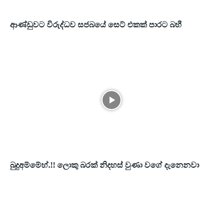
ආණ්ඩුවට විරුද්ධව සජබයේ සෙට් එකක් පාරට බහී
බුදුඅම්මේහ්.!! ලොකු බරක් නිදහස් වුණා වගේ දැනෙනවා