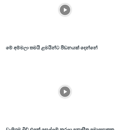
මේ අම්මලා තමයි ළමයින්ට පීඩනයක් දෙන්නේ
වැලිගම බීච් එකේ සෙල්ලම් කරලා නොසීතූ මොහොතක