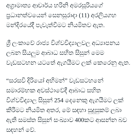
අග්‍රාමාත්‍ය ආචාර්ය හරිනි අමරසූරියගේ
ප්‍රධානත්වයෙන් සෙනසුරාදා (11) අරලියගහ
මන්දිරයේදී පැවැත්වීමට නියමිතව ඇත.
ශ්‍රී ලංකාවේ රාජ්‍ය විශ්වවිද්‍යාලවල අධ්‍යාපනය
ලබන සියලුම ආබාධ සහිත සිසුන් මෙම
වැඩසටහන යටතේ ඇගයීමට ලක් කෙරෙනු ඇත.
“සරසවි දිරියෝ අභිමන්” වැඩසටහනේ
සමාරම්භක අවස්ථාවේදී ආබාධ සහිත
විශ්වවිද්‍යාල සිසුන් 254 දෙනෙකු ඇගයීමට ලක්
කිරීමට නියමිත අතර, මේ සඳහා සුදුසුකම් ලබා
ඇති සමස්ත සිසුන් සංඛ්‍යාව 400කට ආසන්න බව
සඳහන් වේ.