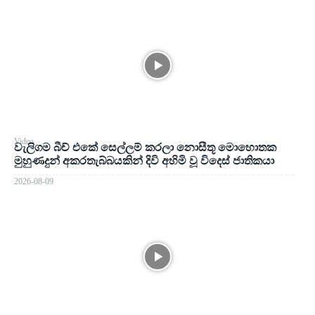
Video
වැලිගම බීච් එකේ සෙල්ලම් කරලා නොසීතූ මොහොතක
මුහුණදුන් අකරතැබ්බයකින් දිවි අහිමි වූ විදෙස් ජාතිකයා
2026-08-09