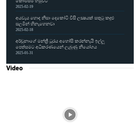
කොමිසම හමුවට
2025-02-19
අයවැය හොද නිසා දෙකෝටි විසි ලක්‍ෂයක් සතුටු කදුළු
සලමින් හිනැහෙනවා
2025-02-18
අර්චුනාගේ මන්ත්‍රී ධුරය අහෝසි කරන්නැයි ඉල්ලූ
පෙත්සමට අධිකරණයෙන් ලැබුණු නියෝගය
2025-01-31
Video