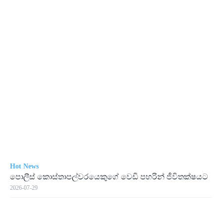
Hot News
පොලීස් කොස්තාපල්වරයෙකුගේ වෙඩි පහරින් ජීවිතක්ෂයට
2026-07-29