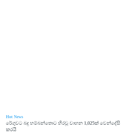
Hot News
රේගු­වට බදු හම්බ­න්තොට හිරවූ වාහන 1,025ක් වෙන්දේසි
කරයි