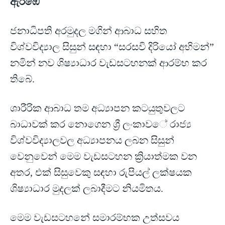
ඇරඹේ
ජනාධිපති අරමුදල මගින් ආබාධ සහිත
විශ්වවිද්‍යාල සිසුන් සඳහා “සරසවි දිරියෝ අභිමන්”
නමින් නව ශිෂ්‍යාධාර වැඩසටහනක් ආරම්භ කර
තිබේ.
ශාරීරික ආබාධ තම අධ්‍යාපන කටයුතුවලට
බාධාවක් කර නොගෙන ශ්‍රී ලංකාවේ රාජ්‍ය
විශ්වවිද්‍යාලවල අධ්‍යාපනය ලබන සිසුන්
වෙනුවෙන් මෙම වැඩසටහන ක්‍රියාත්මක වන
අතර, එක් සිසුවෙකු සඳහා රුපියල් ලක්ෂයක
ශිෂ්‍යාධාර මුදලක් ලබාදීමට නියමිතය.
මෙම වැඩසටහනේ සමාරම්භක උත්සවය