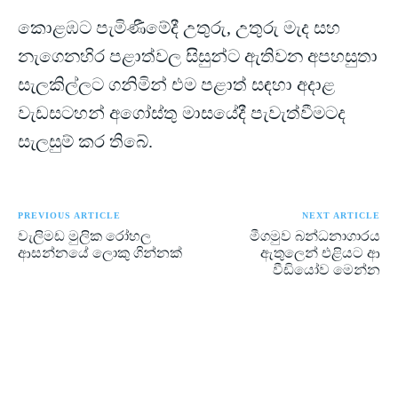
කොළඹට පැමිණීමේදී උතුරු, උතුරු මැද සහ
නැගෙනහිර පළාත්වල සිසුන්ට ඇතිවන අපහසුතා
සැලකිල්ලට ගනිමින් එම පළාත් සඳහා අදාළ
වැඩසටහන් අගෝස්තු මාසයේදී පැවැත්වීමටද
සැලසුම් කර තිබේ.
PREVIOUS ARTICLE
NEXT ARTICLE
වැලිමඩ මුලික රෝහල
මීගමුව බන්ධනාගාරය
ආසන්නයේ ලොකු ගින්නක්
ඇතුලෙන් එළියට ආ
වීඩියෝව මෙන්න