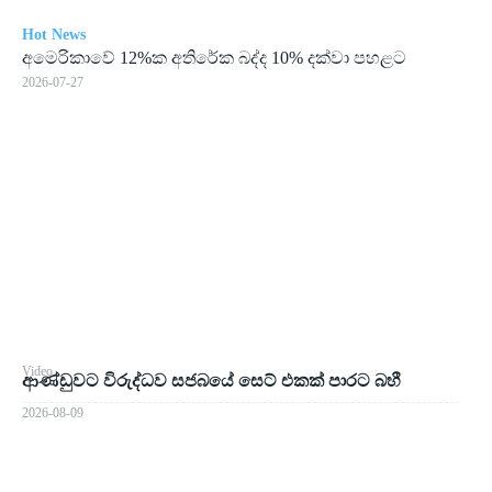
Hot News
අමෙ­රි­කාවේ 12%ක අති­රේක බද්ද 10% දක්වා පහ­ළට
2026-07-27
Video
ආණ්ඩුවට විරුද්ධව සජබයේ සෙට් එකක් පාරට බහී
2026-08-09