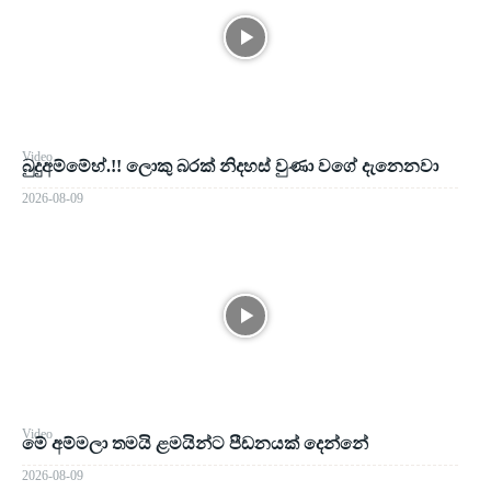
Video
බුදුඅම්මේහ්.!! ලොකු බරක් නිදහස් වුණා වගේ දැනෙනවා
2026-08-09
Video
මේ අම්මලා තමයි ළමයින්ට පීඩනයක් දෙන්නේ
2026-08-09