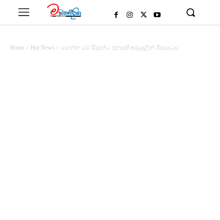
Home
Hot News
මෙන්න මේ සිසුන්ට ජනපති අරමුදලින් ශිෂ්‍යාධාර