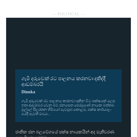
― POLITICAL ―
ගැමි දරුවෙක් රට පාලනය කරනවා දකිද්දී
ආඩම්බරයි
Dinuka
ගැමි දරු­වෙක් රට පාල­නය කර­නවා දකින විට පක්ෂ­යක් ලෙස
ඉතා ආඩ­ම්බර වෙන බව ජන­සෙත පෙර­මුණේ නායක බත්ත­ර­
මුල්ලේ සීල­ර­තන හිමියෝ පැව­සූහ.කොළඹ, පක්ෂ කාර්යා­ල­
යේදී පැවති මාධ්‍ය...
ජාතික ජන බලවේගයේ පක්ෂ නායකයින් අද මැතිවරණ