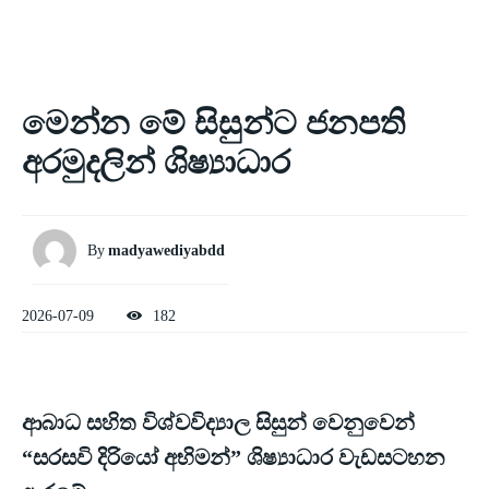
මෙන්න මේ සිසුන්ට ජනපති
අරමුදලින් ශිෂ්‍යාධාර
By
madyawediyabdd
2026-07-09
182
ආබාධ සහිත විශ්වවිද්‍යාල සිසුන් වෙනුවෙන්
“සරසවි දිරියෝ අභිමන්” ශිෂ්‍යාධාර වැඩසටහන