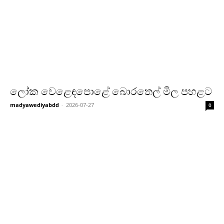
ලෝක වෙළෙඳපොළේ බොරතෙල් මිල පහළට
madyawediyabdd
-
2026-07-27
0