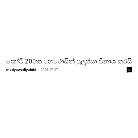
කෝටි 200ක හෙරො­යින් පුලුස්සා විනාශ කරයි
madyawediyabdd
-
2026-07-27
0