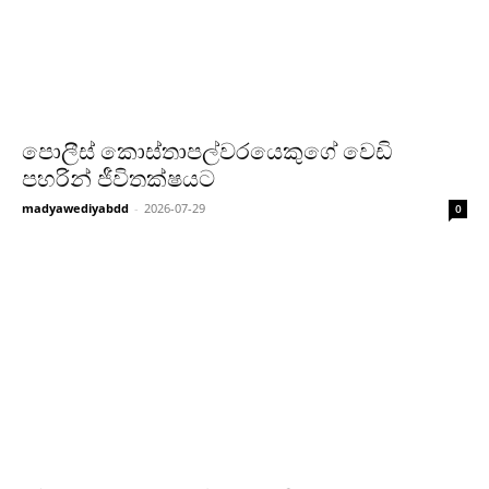
පොලීස් කොස්තාපල්වරයෙකුගේ වෙඩි
පහරින් ජීවිතක්ෂයට
madyawediyabdd
-
2026-07-29
0