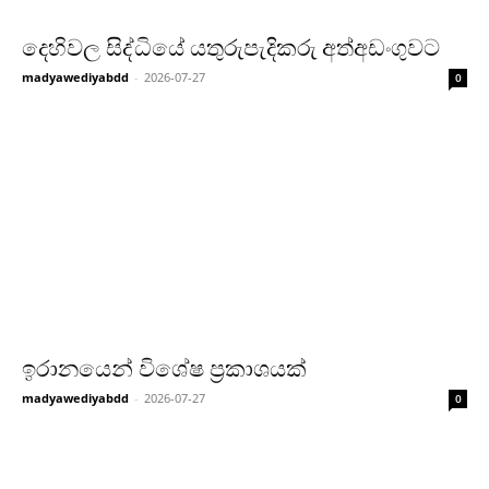
දෙහිවල සිද්ධියේ යතුරුපැදිකරු අත්අඩංගුවට
madyawediyabdd
-
2026-07-27
0
ඉරානයෙන් විශේෂ ප්‍රකාශයක්
madyawediyabdd
-
2026-07-27
0