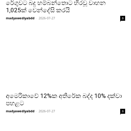
රේගු­වට බදු හම්බ­න්තොට හිරවූ වාහන
1,025ක් වෙන්දේසි කරයි
madyawediyabdd
-
2026-07-27
0
අමෙ­රි­කාවේ 12%ක අති­රේක බද්ද 10% දක්වා
පහ­ළට
madyawediyabdd
-
2026-07-27
0