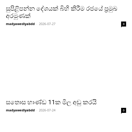
සුපිළිපන්න දේශයක් බිහි කිරීම රජයේ ප්‍රමුඛ
අරමුණක්
madyawediyabdd
-
2026-07-27
0
සතොස භාණ්ඩ 11ක මිල අඩු කරයි
madyawediyabdd
-
2026-07-24
0