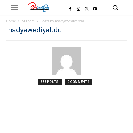
Home
Authors
Posts by madyawediyabdd
madyawediyabdd
386 POSTS
0 COMMENTS