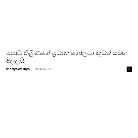
පොඩි තිළිණගේ ප්‍රධාන ගෝලයා කුඩුත් සමඟ
අල්ලයි
madyawediya
-
2024-07-08
0