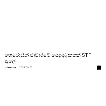
හෙරොයින් ජාවාරමේ යෙදුණු කතක් STF
දැලේ
minasha
-
2024-09-05
0