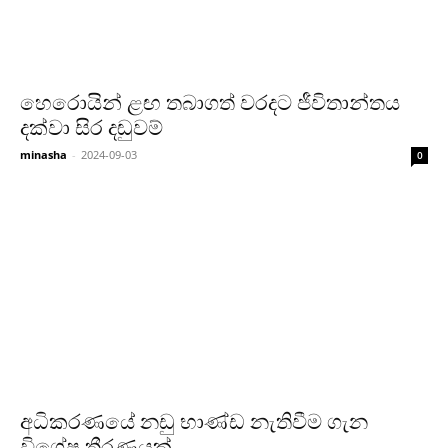
හෙරොයින් ළඟ තබාගත් වරදට ජීවිතාන්තය
දක්වා සිර දඬුවම්
minasha
-
2024-09-03
0
අධිකරණයේ නඩු භාණ්ඩ නැතිවීම ගැන
විශේෂ තීරණයක්