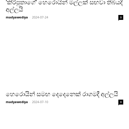
‘කිරිපුතාගේ’ හෙරොයින් මල්ලක් සඟවා තිබියදී
අල්ලයි
madyawediya
-
2024-07-24
0
හෙරොයින් සමඟ දෙදෙනෙක් රාගමදී අල්ලයි
madyawediya
-
2024-07-10
0