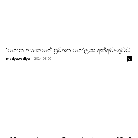
‘ගොත අසංකගේ’ ප්‍රධාන ගෝලයා අත්අඩංගුවට
madyawediya
-
2024-08-07
0