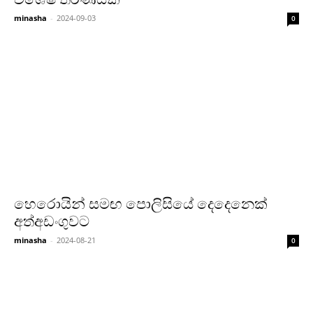
minasha
-
2024-09-03
0
හෙරොයින් සමඟ පොලිසියේ දෙදෙනෙක්
අත්අඩංගුවට
minasha
-
2024-08-21
0