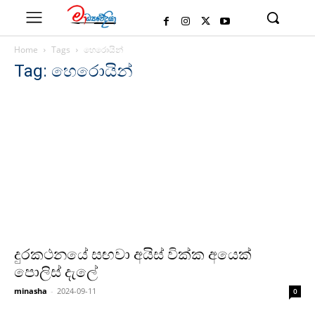
Home
Tags
හෙරොයින්
Tag: හෙරොයින්
දුරකථනයේ සඟවා අයිස් වික්ක අයෙක්
පොලිස් දැලේ
minasha
-
2024-09-11
0