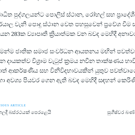
ධිත පුද්ගලයන්ට පොලිස් ස්ථාන, රෝහල් සහ ප්‍රාදේශ
්යාල වැනි පොදු ස්ථාන වෙත පහසුවෙන් ප්‍රවේශ වීම ස
ියන 283ක ව්‍යාපෘති ක්‍රියාත්මක වන බවද මෙහිදී අනා
ෙන්ම ජාතික සමාජ සංවර්ධන ආයතනය මඟින් පවත්ව
 දායකත්ව විශ්‍රාම වැටුප් ක්‍රමය නවීන තාක්ෂණය භා
ාත් ආකර්ෂණීය සහ විනිවිදභාවයකින් යුතුව පවත්වා
හා අවශ්‍ය පියවර ගෙන ඇති බවද මෙහිදී සඳහන් කෙරිණ
IOUS ARTICLE
ලදී බස්රථයක් පෙරළෙයි
සුගීෂ්වර බ