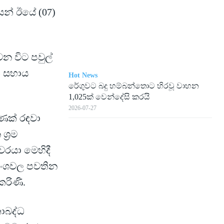
ෙන් ඊයේ (07)
න විට පවුල්
ක සහාය
Hot News
රේගු­වට බදු හම්බ­න්තොට හිරවූ වාහන
1,025ක් වෙන්දේසි කරයි
2026-07-27
ණක් රඳවා
්‍රම
රයා මෙහිදී
ධ අංශවල පවතින
ෙරිණි.
කාබද්ධ