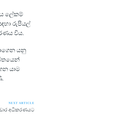
ීය ලේකම්
ඳහා රුපියල්
වරණය විය.
ාගෙන යනු
විතයෙන්
ගෙන යාම
ි.
NEXT ARTICLE
ණ්ඩාර අධිකරණයට