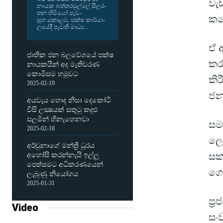
වැ
නායක බත්ත­ර­මුල්ලේ සීල­ර­
තන හිමියෝ පැව­
කළ
සූහ.කොළඹ, පක්ෂ කාර්යා­
ල­යේදී පැවති මාධ්‍ය...
ඒ 
ජාතික ජන බලවේගයේ පක්ෂ
කර,
නායකයින් අද මැතිවරණ
කොමිසම හමුවට
කිර
2025-02-19
ජන
අයවැය හොද නිසා දෙකෝටි
විසි ලක්‍ෂයක් සතුටු කදුළු
සලමින් හිනැහෙනවා
සම
2025-02-18
ලෙ
අර්චුනාගේ මන්ත්‍රී ධුරය
සක
අහෝසි කරන්නැයි ඉල්ලූ
පෙත්සමට අධිකරණයෙන්
ගො
ලැබුණු නියෝගය
2025-01-31
ප්‍
Video
සංව