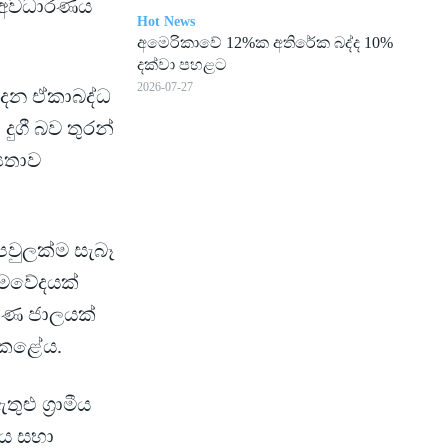
යා අවධාරණය
Hot News
අමෙ­රි­කාවේ 12%ක අති­රේක බද්ද 10%
දක්වා පහ­ළට
2026-07-27
පාදන ඒකාබද්ධ
ුගී බව තුරන්
‍යතාව
වුලක්ම සැබෑ
රමවේදයක්
්ෂණ ජාලයක්
 කළේය.
ළු ග්‍රාමීය
ශීය සභා