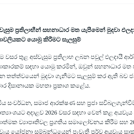
වැසුම ප්‍රතිලාභීන් සහනාධාර මත යැපීමෙන් මුදවා ඵලද
රියාවලියකට යොමු කිරීමට සැලසුම්
 වසර තුළ අස්වැසුම ප්‍රතිලාභ ලබන පවුල් ඵලදායී ආර
‍රියාකාරකම් සඳහා යොමු කරමින්, ඔවුන් සහනාධාර මත
ින තත්ත්වයෙන් මුදවා ගැනීමට සැලසුම් කර ඇති බව ජ
මාර දිසානායක මහතා ප්‍රකාශ කළේය.
රාමීය සංවර්ධන, සමාජ ආරක්ෂණ සහ ප්‍රජා සවිබලගැන්වීම
ාත්‍යාංශයට අදාළව 2026 වසර සඳහා වෙන් කළ අයවැය ප
රියාත්මක ව්‍යාපෘතිවල ප්‍රගතිය සමාලෝචනය කිරීම සහ
වැය යෝජනා සම්බන්ධයෙන් පැවැති පූර්ව අයවැය සා