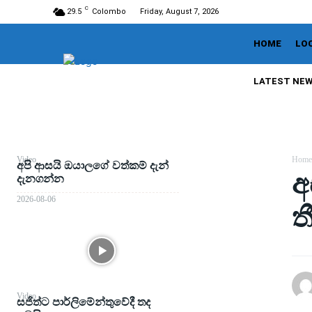
C
29.5
Colombo
Friday, August 7, 2026
HOME
LO
LATEST NE
Video
Home
අපි ආසයි ඔයාලගේ වත්කම් දැන්
අ
දැනගන්න
2026-08-06
ත
Video
සජිත්ට පාර්ලිමේන්තුවේදී තද