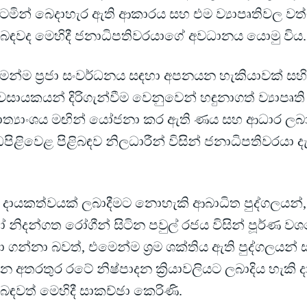
ටමින් බෙදාහැර ඇති ආකාරය සහ එම ව්‍යාපෘතිවල වත්මන
ළිබඳවද මෙහිදී ජනාධිපතිවරයාගේ අවධානය යොමු විය.
ෙන්ම ප්‍රජා සංවර්ධනය සඳහා අපනයන හැකියාවක් සහ
යවසායකයන් දිරිගැන්වීම වෙනුවෙන් හඳුනාගත් ව්‍යාපෘත
ාත්‍යාංශය මඟින් යෝජනා කර ඇති ණය සහ ආධාර ලබා
පිළිවෙළ පිළිබඳව නිලධාරීන් විසින් ජනාධිපතිවරයා 
රම දායකත්වයක් ලබාදීමට නොහැකි ආබාධිත පුද්ගලයන්, 
 නිදන්ගත රෝගීන් සිටින පවුල් රජය විසින් පූර්ණ ව
ා ගන්නා බවත්, එමෙන්ම ශ්‍රම ශක්තිය ඇති පුද්ගලයන
න අතරතුර රටේ නිෂ්පාදන ක්‍රියාවලියට ලබාදිය හැකි
ිබඳවත් මෙහිදී සාකච්ඡා කෙරිණි.