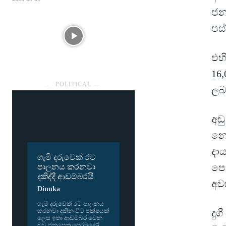
ජන
පස
එහි
16
― POLITICAL ―
ලබ
අඩ
නො
දා
ගැමි දරුවෙක් රට
පෙන
පාලනය කරනවා
දකිද්දී ආඩම්බරයි
අව
Dinuka
ගැමි දරු­වෙක් රට පාල­නය
දුග
කර­නවා දකින විට පක්ෂ­යක්
ලෙස ඉතා ආඩ­ම්බර වෙන
බව ජන­සෙත පෙර­මුණේ