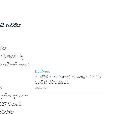
ායී ආර්ථික
්ථික
 පමණක් රඳා
නාධිපති අනුර
Hot News
පොලීස් කොස්තාපල්වරයෙකුගේ වෙඩි
පහරින් ජීවිතක්ෂයට
්
2026-07-29
්‍රතිපාදන මත
 2027 වසරේ
කච්ඡාව