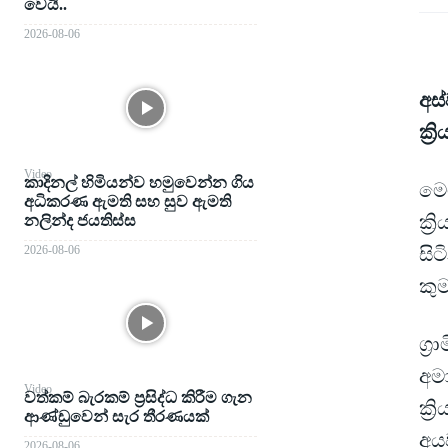
වෙයි..
2026-08-06
අස්
ක්‍
Video
කාදිනල් හිමියන්ව හමුවෙන්න ගිය
මෙම
අධිකරණ ඇමති සහ සුව ඇමති
ක්
නලින්ද ජයතිස්ස
2026-08-06
සිට
කු
ග්‍
අම
Video
වත්කම් බැරකම් ප්‍රසිද්ධ කිරීම ගැන
ක්‍
ආණ්ඩුවෙන් සැර තීරණයක්
අය
2026-08-06