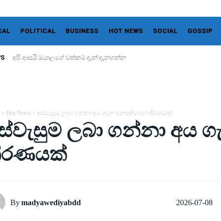
CAL
POLITICAL
BUSINESS
HOT NEWS
SOCIAL
GOSSIP
WS
අපි ආසයි ඔයාලගේ වත්කම් දැන් දැනගන්න
Hot News
අස්වැසුම ලබා ගන්නා අය ගැන ජනපතිගෙන් තීරණයක්
ස්වැසුම ලබා ගන්නා අය 
ීරණයක්
2026-07-08
By
madyawediyabdd