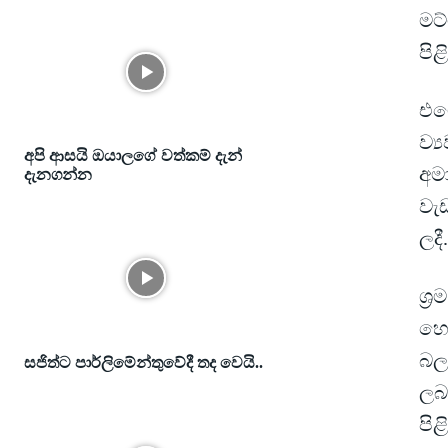
මට්
පි
එම
ව්‍
අපි ආසයි ඔයාලගේ වත්කම් දැන්
අම
දැනගන්න
වැඩ
ලදී.
ශ්‍
හෝ
බල
සජිත්ට පාර්ලිමේන්තුවේදී තද වෙයි..
ලබ
පිළ