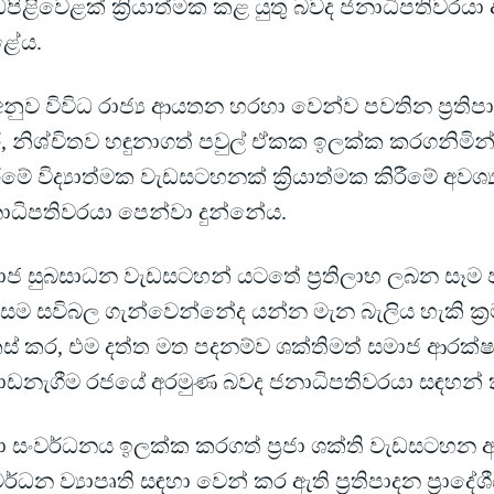
ඩපිළිවෙළක් ක්‍රියාත්මක කළ යුතු බවද ජනාධිපතිවර
ේය.
අනුව විවිධ රාජ්‍ය ආයතන හරහා වෙන්ව පවතින ප්‍රති
 නිශ්චිතව හඳුනාගත් පවුල් ඒකක ඉලක්ක කරගනිමින් ද
ීමේ විද්‍යාත්මක වැඩසටහනක් ක්‍රියාත්මක කිරීමේ අවශ්
ාධිපතිවරයා පෙන්වා දුන්නේය.
ාජ සුබසාධන වැඩසටහන් යටතේ ප්‍රතිලාභ ලබන සෑම ප
සම සවිබල ගැන්වෙන්නේද යන්න මැන බැලිය හැකි ක්‍
ස් කර, එම දත්ත මත පදනම්ව ශක්තිමත් සමාජ ආරක
ඩනැගීම රජයේ අරමුණ බවද ජනාධිපතිවරයා සඳහන්
රජා සංවර්ධනය ඉලක්ක කරගත් ප්‍රජා ශක්ති වැඩසටහන ඇතු
ර්ධන ව්‍යාපෘති සඳහා වෙන් කර ඇති ප්‍රතිපාදන ප්‍රාදේ