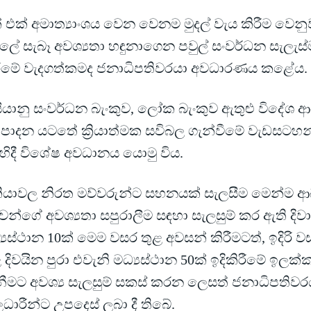
 එක් අමාත්‍යාංශය වෙන වෙනම මුදල් වැය කිරීම වෙනු
ලේ සැබෑ අවශ්‍යතා හඳුනාගෙන පවුල් සංවර්ධන සැලැස්
රීමේ වැදගත්කමද ජනාධිපතිවරයා අවධාරණය කළේය.
යානු සංවර්ධන බැංකුව, ලෝක බැංකුව ඇතුළු විදේශ ආධ
රතිපාදන යටතේ ක්‍රියාත්මක සවිබල ගැන්වීමේ වැඩසටහන
හිදී විශේෂ අවධානය යොමු විය.
කියාවල නිරත මව්වරුන්ට සහනයක් සැලසීම මෙන්ම ආ
වන්ගේ අවශ්‍යතා සපුරාලීම සඳහා සැලසුම් කර ඇති දිවා 
‍යස්ථාන 10ක් මෙම වසර තුළ අවසන් කිරීමටත්, ඉදිරි 
 දිවයින පුරා එවැනි මධ්‍යස්ථාන 50ක් ඉදිකිරීමේ ඉලක්
නීමට අවශ්‍ය සැලසුම් සකස් කරන ලෙසත් ජනාධිපතිවර
ධාරීන්ට උපදෙස් ලබා දී තිබේ.