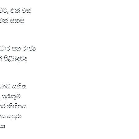
වට, එක් එක්
මක් සකස්
ාර සහ රාජ්‍ය
් පිළිබඳවද
බාධ සහිත
සුරැකුම්
වසර කිහිපය
කය සපුරා
යා