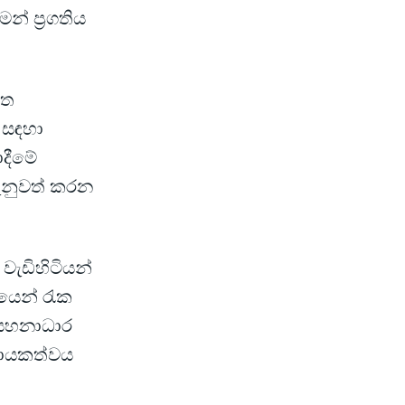
් ප්‍රගතිය
ිත
ි සඳහා
දීමේ
දැනුවත් කරන
වැඩිහිටියන්
ශයෙන් රැක
් සහනාධාර
 දායකත්වය