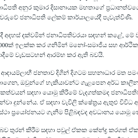
ාධිපති අනුර කුමාර දිසානායක මහතාගේ ප්‍රධානත්වය
්වරුවේ ජනාධිපති ලේකම් කාර්යාලයේදී පැවැත්විණි.
දී අදහස් දක්වමින් ජනාධිපතිවරයා සඳහන් කළේ, මේ ව
,000ක් ඉලක්ක කර ගනිමින් මනෝ-සමාජීය සහ ආර්ථි
ාදීමේ වැඩසටහන් ආරම්භ කර ඇති බවයි.
ු ආදායම්ලාභී ජනතාව දිගින් දිගටම සහනාධාර මත පම
ගෙන, ඔවුන්ගේ හැකියාවන්ට ගැළපෙන අර්ධ කාලීන ශ
යකත්වයන් සඳහා යොමු කිරීමේ වැදගත්කමද ජනාධිපතිව
්වා දුන්නේය. ඒ සඳහා වැවිලි ක්ෂේත්‍රය ඇතුළු විවි
ස්ථා ප්‍රයෝජනයට ගැනීම පිළිබඳවද අවධානය යොමු ක
ී බව තුරන් කිරීම සඳහා පවුල් ඒකක කේන්ද්‍ර කරගත් ඒ