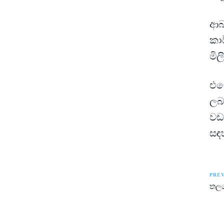
ආබා
කාර
මිල
එම
ලබන
වඩ
සඳ
PREV
තලග