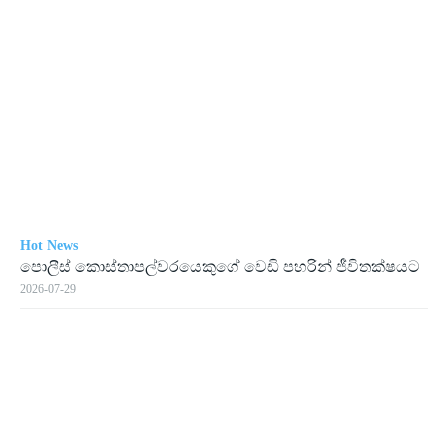
Hot News
පොලීස් කොස්තාපල්වරයෙකුගේ වෙඩි පහරින් ජීවිතක්ෂයට
2026-07-29