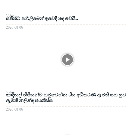
Video
සජිත්ට පාර්ලිමේන්තුවේදී තද වෙයි..
2026-08-06
Video
කාදිනල් හිමියන්ව හමුවෙන්න ගිය අධිකරණ ඇමති සහ සුව
ඇමති නලින්ද ජයතිස්ස
2026-08-06