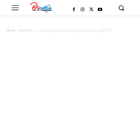
Home
Hot News
ඩෙංගු මදුරුවාට සරසවිවලදී පාඩමක් උගන්වයි