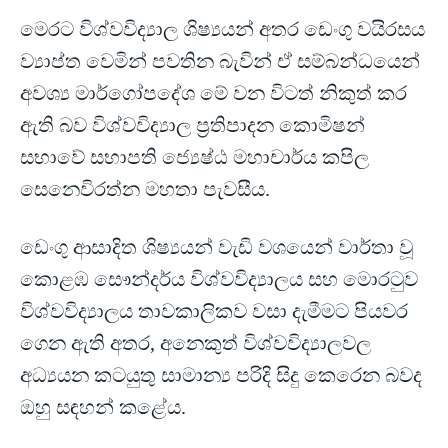
මෙරට විශ්වවිද්‍යාල ශිෂ්‍යයන් අතර ඩෙංගු වයිරසය
ව්‍යාප්ත වෙමින් පවතින බැවින් ඒ සම්බන්ධයෙන්
අවශ්‍ය මාර්ගෝපදේශ මේ වන විටත් නිකුත් කර
ඇති බව විශ්වවිද්‍යාල ප්‍රතිපාදන කොමිෂන්
සභාවේ සභාපති ජ්‍යෙෂ්ඨ මහාචාර්ය කපිල
සෙනෙවිරත්න මහතා පැවසීය.
ඩෙංගු ආසාදිත ශිෂ්‍යයන් වැඩි වශයෙන් වාර්තා වූ
කොළඹ සෞන්දර්ය විශ්වවිද්‍යාලය සහ මොරටුව
විශ්වවිද්‍යාලය තාවකාලිකව වසා දැමීමට පියවර
ගෙන ඇති අතර, අනෙකුත් විශ්වවිද්‍යාලවල
අධ්‍යයන කටයුතු සාමාන්‍ය පරිදි සිදු කෙරෙන බවද
ඔහු සඳහන් කළේය.