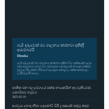
ගැමි දරුවෙක් රට පාලනය කරනවා දකිද්දී
ආඩම්බරයි
Dinuka
ගැමි දරු­වෙක් රට පාල­නය කර­නවා දකින විට පක්ෂ­යක් ලෙස
ඉතා ආඩ­ම්බර වෙන බව ජන­සෙත පෙර­මුණේ නායක බත්ත­ර­
මුල්ලේ සීල­ර­තන හිමියෝ පැව­සූහ.කොළඹ, පක්ෂ කාර්යා­ල­
යේදී පැවති මාධ්‍ය...
ජාතික ජන බලවේගයේ පක්ෂ නායකයින් අද මැතිවරණ
කොමිසම හමුවට
2025-02-19
අයවැය හොද නිසා දෙකෝටි විසි ලක්‍ෂයක් සතුටු කදුළු