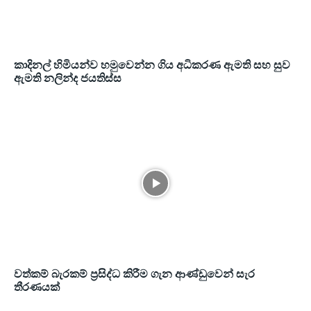
කාදිනල් හිමියන්ව හමුවෙන්න ගිය අධිකරණ ඇමති සහ සුව
ඇමති නලින්ද ජයතිස්ස
වත්කම් බැරකම් ප්‍රසිද්ධ කිරීම ගැන ආණ්ඩුවෙන් සැර
තීරණයක්