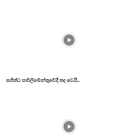
සජිත්ට පාර්ලිමේන්තුවේදී තද වෙයි..