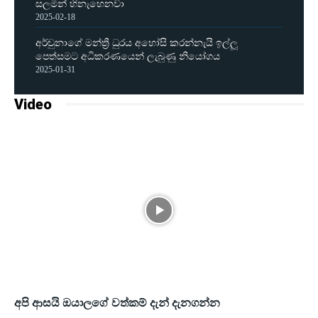
සලමින් හිනැහෙනවා
2025-02-18
අර්චුනාගේ මන්ත්‍රී ධුරය අහෝසි කරන්නැයි ඉල්ලූ
පෙත්සමට අධිකරණයෙන් ලැබුණු නියෝගය
2025-01-31
Video
අපි ආසයි ඔයාලගේ වත්කම් දැන් දැනගන්න