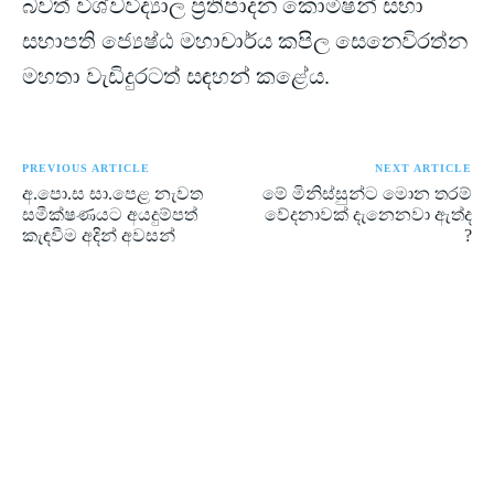
බවත් විශ්වවිද්‍යාල ප්‍රතිපාදන කොමිෂන් සභා
සභාපති ජ්‍යෙෂ්ඨ මහාචාර්ය කපිල සෙනෙවිරත්න
මහතා වැඩිදුරටත් සඳහන් කළේය.
PREVIOUS ARTICLE
NEXT ARTICLE
අ.පො.ස සා.පෙළ නැවත
මේ මිනිස්සුන්ට මොන තරම්
සමීක්ෂණයට අයදුම්පත්
වේදනාවක් දැනෙනවා ඇත්ද
කැඳවීම අදින් අවසන්
?