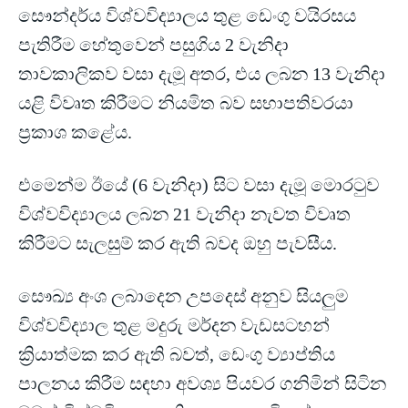
සෞන්දර්ය විශ්වවිද්‍යාලය තුළ ඩෙංගු වයිරසය
පැතිරීම හේතුවෙන් පසුගිය 2 වැනිදා
තාවකාලිකව වසා දැමූ අතර, එය ලබන 13 වැනිදා
යළි විවෘත කිරීමට නියමිත බව සභාපතිවරයා
ප්‍රකාශ කළේය.
එමෙන්ම ඊයේ (6 වැනිදා) සිට වසා දැමූ මොරටුව
විශ්වවිද්‍යාලය ලබන 21 වැනිදා නැවත විවෘත
කිරීමට සැලසුම් කර ඇති බවද ඔහු පැවසීය.
සෞඛ්‍ය අංශ ලබාදෙන උපදෙස් අනුව සියලුම
විශ්වවිද්‍යාල තුළ මදුරු මර්දන වැඩසටහන්
ක්‍රියාත්මක කර ඇති බවත්, ඩෙංගු ව්‍යාප්තිය
පාලනය කිරීම සඳහා අවශ්‍ය පියවර ගනිමින් සිටින