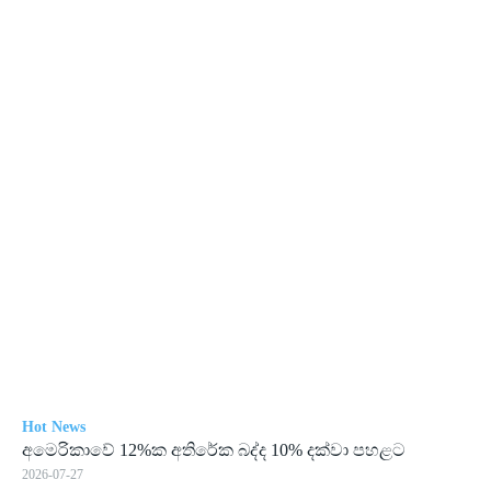
Hot News
අමෙ­රි­කාවේ 12%ක අති­රේක බද්ද 10% දක්වා පහ­ළට
2026-07-27