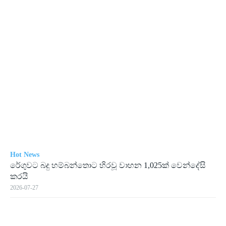
Hot News
රේගු­වට බදු හම්බ­න්තොට හිරවූ වාහන 1,025ක් වෙන්දේසි
කරයි
2026-07-27