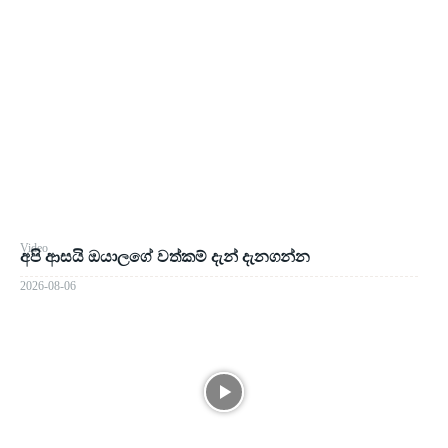
Video
අපි ආසයි ඔයාලගේ වත්කම් දැන් දැනගන්න
2026-08-06