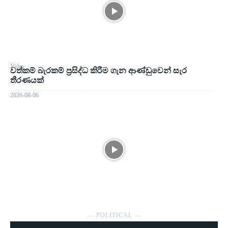
Video
වත්කම් බැරකම් ප්‍රසිද්ධ කිරීම ගැන ආණ්ඩුවෙන් සැර
තීරණයක්
2026-08-06
― POLITICAL ―